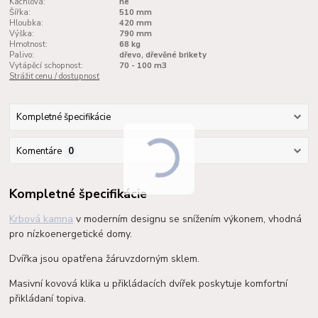
Kachlová:
ne
Šířka:
510 mm
Hloubka:
420 mm
Výška:
790 mm
Hmotnost:
68 kg
Palivo:
dřevo, dřevěné brikety
Vytápěcí schopnost:
70 - 100 m3
Strážiť cenu / dostupnosť
Kompletné špecifikácie
Komentáre
0
Kompletné špecifikácie
Krbová kamna
v moderním designu se snížením výkonem, vhodná
pro nízkoenergetické domy.
Dvířka jsou opatřena žáruvzdorným sklem.
Masivní kovová klika u přikládacích dvířek poskytuje komfortní
přikládaní topiva.