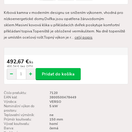
Krbová kamna v moderním designu se snížením výkonem, vhodná pro
nízkoenergetické domy.Dvířka jsou opatřena žáruvzdorným
sklem.Masivní kovová klika u přikládacích dvířek poskytuje komfortní
přikládaní topiva.Topeniště je obložené vermikulitem. Na dně topeniště
je umístěn ocelový rošt.Topný výkon je r...
celý popis
492,67 €
/
ks
400,54 €
bez DPH
Pridať do košíka
Číslo produktu:
7120
EAN kód:
3800500478449
Výrobca:
VERSO
Nominální výkon do
5 kW
prostoru:
Teplovodní výměník:
ne
Průměr kouřovodu:
150 mm
Vývod kouřovodu:
horní
Barva:
černá