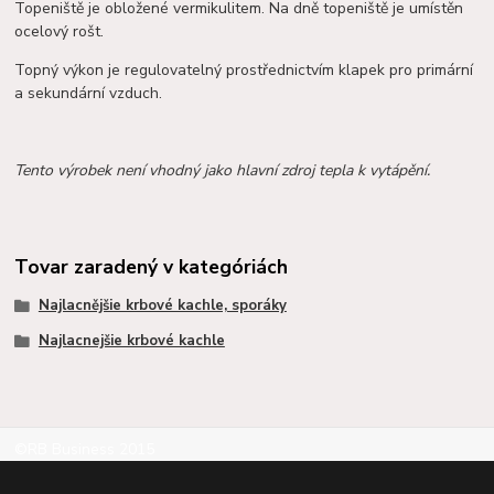
Topeniště je obložené vermikulitem. Na dně topeniště je umístěn
ocelový rošt.
Topný výkon je regulovatelný prostřednictvím klapek pro primární
a sekundární vzduch.
Tento výrobek není vhodný jako hlavní zdroj tepla k vytápění.
Tovar zaradený v kategóriách
Najlacnějšie krbové kachle, sporáky
Najlacnejšie krbové kachle
©RB Business 2015