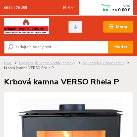
0
ks
EUR
0949 476 255
za
0,00 €
Menu
Hľadať
Úvod
Najlacnějšie krbové kachle, sporáky
Najlacnejšie krbové kachle
Krbová kamna VERSO Rheia P
Krbová kamna VERSO Rheia P