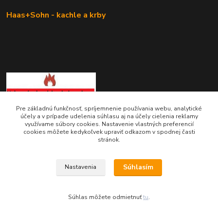
Haas+Sohn - kachle a krby
Pre základnú funkčnosť, spríjemnenie používania webu, analytické
účely a v prípade udelenia súhlasu aj na účely cielenia reklamy
KRBOVÉ - KACHLE - KRBY.SK
využívame súbory cookies. Nastavenie vlastných preferencií
cookies môžete kedykoľvek upraviť odkazom v spodnej časti
stránok.
0949 476 255
08:00 - 17.00
Súhlasím
Nastavenia
rbobchodsk@gmail.com
Súhlas môžete odmietnuť
tu
.