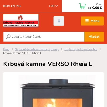
0
ks
EUR
0949 476 255
za
0,00 €
Menu
Hľadať
Úvod
Najlacnějšie krbové kachle, sporáky
Najlacnejšie krbové kachle
Krbová kamna VERSO Rheia L
Krbová kamna VERSO Rheia L