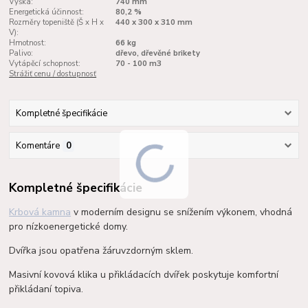
Výška:
740 mm
Energetická účinnost:
80,2 %
Rozměry topeniště (Š x H x
440 x 300 x 310 mm
V):
Hmotnost:
66 kg
Palivo:
dřevo, dřevěné brikety
Vytápěcí schopnost:
70 - 100 m3
Strážiť cenu / dostupnosť
Kompletné špecifikácie
Komentáre
0
Kompletné špecifikácie
Krbová kamna
v moderním designu se snížením výkonem, vhodná
pro nízkoenergetické domy.
Dvířka jsou opatřena žáruvzdorným sklem.
Masivní kovová klika u přikládacích dvířek poskytuje komfortní
přikládaní topiva.