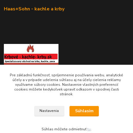
Haas+Sohn - kachle a krby
KRBOVÉ - KACHLE - KRBY.SK
Pre základnú funkčnosť, spríjemnenie používania webu, analytické
účely a v prípade udelenia súhlasu aj na účely cielenia reklamy
využívame súbory cookies. Nastavenie vlastných preferencií
0949 476 255
cookies môžete kedykoľvek upraviť odkazom v spodnej časti
08:00 - 17.00
stránok.
rbobchodsk@gmail.com
Súhlasím
Nastavenia
Súhlas môžete odmietnuť
tu
.