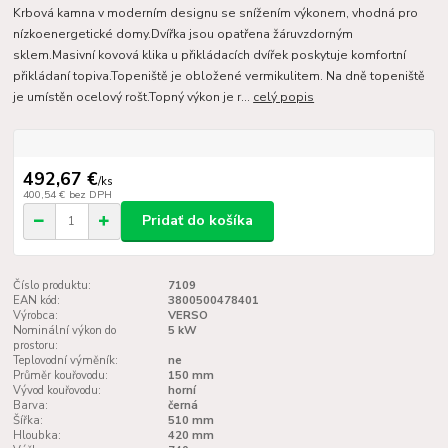
Krbová kamna v moderním designu se snížením výkonem, vhodná pro
nízkoenergetické domy.Dvířka jsou opatřena žáruvzdorným
sklem.Masivní kovová klika u přikládacích dvířek poskytuje komfortní
přikládaní topiva.Topeniště je obložené vermikulitem. Na dně topeniště
je umístěn ocelový rošt.Topný výkon je r...
celý popis
492,67 €
/
ks
400,54 €
bez DPH
Pridať do košíka
Číslo produktu:
7109
EAN kód:
3800500478401
Výrobca:
VERSO
Nominální výkon do
5 kW
prostoru:
Teplovodní výměník:
ne
Průměr kouřovodu:
150 mm
Vývod kouřovodu:
horní
Barva:
černá
Šířka:
510 mm
Hloubka:
420 mm