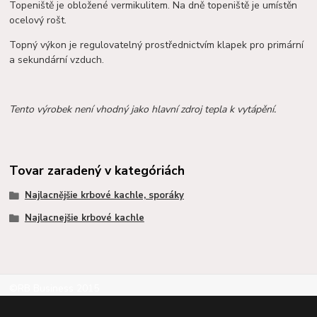
Topeniště je obložené vermikulitem. Na dně topeniště je umístěn
ocelový rošt.
Topný výkon je regulovatelný prostřednictvím klapek pro primární
a sekundární vzduch.
Tento výrobek není vhodný jako hlavní zdroj tepla k vytápění.
Tovar zaradený v kategóriách
Najlacnějšie krbové kachle, sporáky
Najlacnejšie krbové kachle
©RB Business 2015