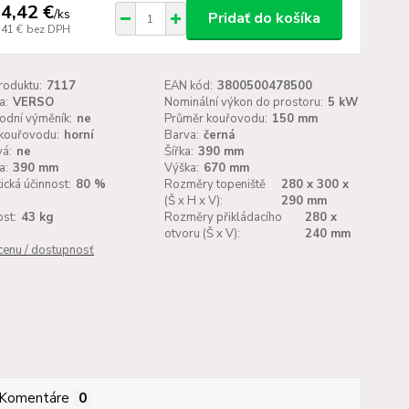
4,42 €
/
ks
Pridať do košíka
,41 €
bez DPH
roduktu:
7117
EAN kód:
3800500478500
a:
VERSO
Nominální výkon do prostoru:
5 kW
odní výměník:
ne
Průměr kouřovodu:
150 mm
kouřovodu:
horní
Barva:
černá
vá:
ne
Šířka:
390 mm
a:
390 mm
Výška:
670 mm
ická účinnost:
80 %
Rozměry topeniště
280 x 300 x
(Š x H x V):
290 mm
st:
43 kg
Rozměry přikládacího
280 x
otvoru (Š x V):
240 mm
 cenu / dostupnosť
Komentáre
0