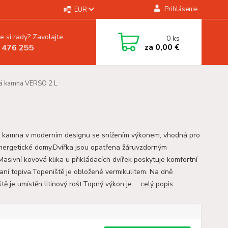
Prihlásenie
EUR
e si rady? Zavolajte.
0
ks
za
0,00 €
 476 255
á kamna VERSO 2 L
 kamna v moderním designu se snížením výkonem, vhodná pro
nergetické domy.Dvířka jsou opatřena žáruvzdorným
Masivní kovová klika u přikládacích dvířek poskytuje komfortní
daní topiva.Topeniště je obložené vermikulitem. Na dně
tě je umístěn litinový rošt.Topný výkon je ...
celý popis