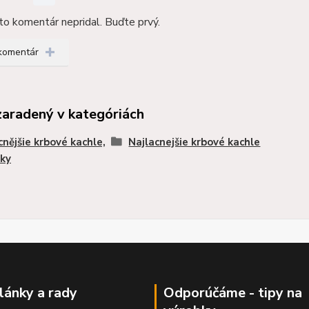
kto komentár nepridal. Buďte prvý.
 komentár
zaradený v kategóriách
cnějšie krbové kachle,
Najlacnejšie krbové kachle
ky
články a rady
Odporúčáme - tipy na