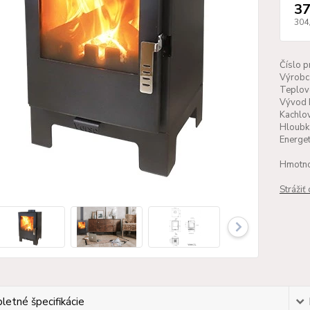
37
304
Číslo p
Výrobc
Teplov
Vývod 
Kachlo
Hloubk
Energet
Hmotno
Strážiť
etné špecifikácie