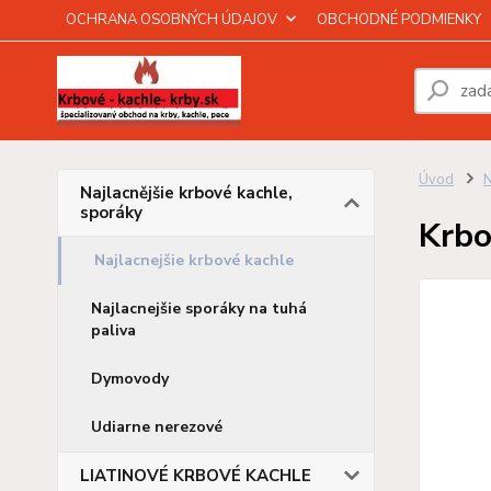
OCHRANA OSOBNÝCH ÚDAJOV
OBCHODNÉ PODMIENKY
Úvod
N
Najlacnějšie krbové kachle,
sporáky
Krbo
Najlacnejšie krbové kachle
Najlacnejšie sporáky na tuhá
paliva
Dymovody
Udiarne nerezové
LIATINOVÉ KRBOVÉ KACHLE