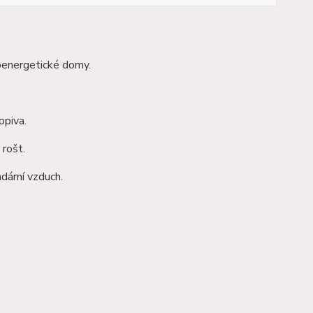
oenergetické domy.
opiva.
 rošt.
dární vzduch.