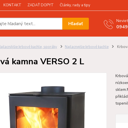
KONTAKT
ZADAŤ DOPYT
Články, rady a tipy
Neviet
Hľadať
0949
ajlacnějšie krbové kachle, sporáky
Najlacnejšie krbové kachle
Krbov
vá kamna VERSO 2 L
Krbová
nízkoe
sklem.
přiklá
topeniš