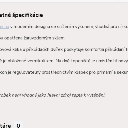
tné špecifikácie
amna
v moderním designu se snížením výkonem, vhodná pro nízk
sou opatřena žáruvzdorným sklem.
ovová klika u přikládacích dvířek poskytuje komfortní přikládaní t
 je obložené vermikulitem. Na dně topeniště je umístěn litinový
on je regulovatelný prostřednictvím klapek pro primární a sekun
obek není vhodný jako hlavní zdroj tepla k vytápění.
táre
0