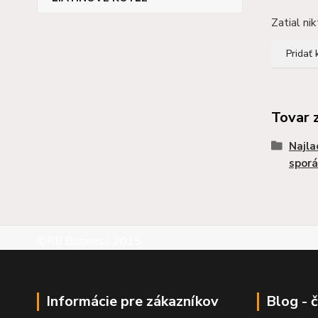
Zatial ni
Pridať
Tovar 
Najla
sporá
©RB Business 2015
Informácie pre zákazníkov
Blog - 