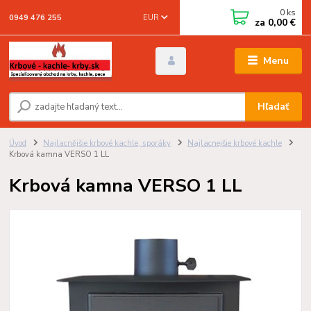
0
ks
EUR
0949 476 255
za
0,00 €
Menu
Hľadať
Úvod
Najlacnějšie krbové kachle, sporáky
Najlacnejšie krbové kachle
Krbová kamna VERSO 1 LL
Krbová kamna VERSO 1 LL