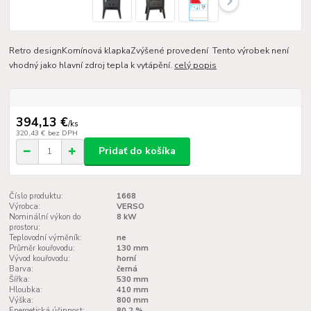
Retro designKomínová klapkaZvýšené provedení Tento výrobek není
vhodný jako hlavní zdroj tepla k vytápění.
celý popis
394,13 €
/
ks
320,43 €
bez DPH
Pridať do košíka
Číslo produktu:
1668
Výrobca:
VERSO
Nominální výkon do
8 kW
prostoru:
Teplovodní výměník:
ne
Průměr kouřovodu:
130 mm
Vývod kouřovodu:
horní
Barva:
černá
Šířka:
530 mm
Hloubka:
410 mm
Výška:
800 mm
Energetická účinnost:
80,2 %