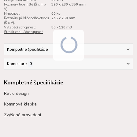
Rozměry topeniště (Š x H x
390 x 280 x 350 mm
V):
Hmotnost:
60 kg
Rozměry přikládacího otvoru
265 x 250 mm
(Š x V):
Vytápěcí schopnost:
80 - 120 m3
Strážiť cenu / dostupnosť
Kompletné špecifikácie
Komentáre
0
Kompletné špecifikácie
Retro design
Komínová klapka
Zvýšené provedení