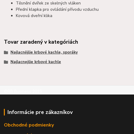
Těsnění dvířek ze skelných vláken
Přední klapka pro ovládání přívodu vzduchu
Kovová dveřní klika
Tovar zaradený v kategóriách
Najlacnějšie krbové kachle, sporáky
Najlacnejšie krbové kachle
©RB Business 2015
Informácie pre zákazníkov
Obchodné podmienky