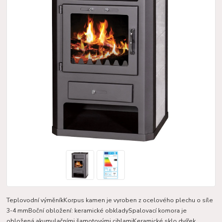
Teplovodní výměníkKorpus kamen je vyroben z ocelového plechu o síle
3-4 mmBoční obložení: keramické obkladySpalovací komora je
obložená akumulačními šamotovými cihlamiKeramické sklo dvířek,