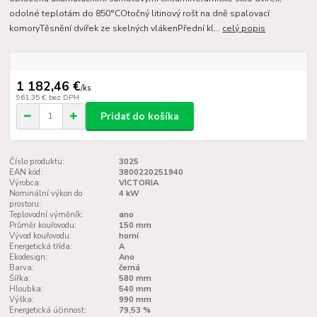
odolné teplotám do 850°COtočný litinový rošt na dně spalovací
komoryTěsnění dvířek ze skelných vlákenPřední kl...
celý popis
1 182,46 €
/
ks
961,35 €
bez DPH
Pridať do košíka
Číslo produktu:
3025
EAN kód:
3800220251940
Výrobca:
VICTORIA
Nominální výkon do
4 kW
prostoru:
Teplovodní výměník:
ano
Průměr kouřovodu:
150 mm
Vývod kouřovodu:
horní
Energetická třída:
A
Ekodesign:
Ano
Barva:
černá
Šířka:
580 mm
Hloubka:
540 mm
Výška:
990 mm
Energetická účinnost:
79,53 %