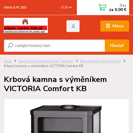
0
ks
EUR
0949 476 255
za
0,00 €
Menu
Hľadať
Úvod
Najlacnějšie krbové kachle, sporáky
Najlacnejšie krbové kachle
Krbová kamna s výměníkem VICTORIA Comfort KB
Krbová kamna s výměníkem
VICTORIA Comfort KB