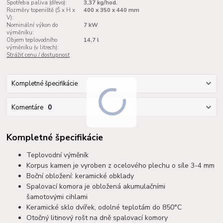
Spotřeba paliva (dřevo):
3,37 kg/hod.
Rozměry topeniště (Š x H x
400 x 350 x 440 mm
V):
Nominální výkon do
7 kW
výměníku:
Objem teplovodního
14,7 l
výměníku (v litrech):
Strážiť cenu / dostupnosť
Kompletné špecifikácie
Komentáre
0
Kompletné špecifikácie
Teplovodní výměník
Korpus kamen je vyroben z ocelového plechu o síle 3-4 mm
Boční obložení: keramické obklady
Spalovací komora je obložená akumulačními
šamotovými
cihlami
Keramické sklo dvířek, odolné teplotám do 850°C
Otočný litinový rošt na dně spalovací komory