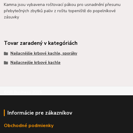
Kamna jsou vybavena roštovací pákou pro usnadnění přesunu
přebytečných zbytků paliv z roštu topeniště do popelníkové
zásuvky
Tovar zaradený v kategóriách
Najlacnějšie krbové kachle, sporáky
Najlacnejšie krbové kachle
©RB Business 2015
Informácie pre zákazníkov
Obchodné podmienky