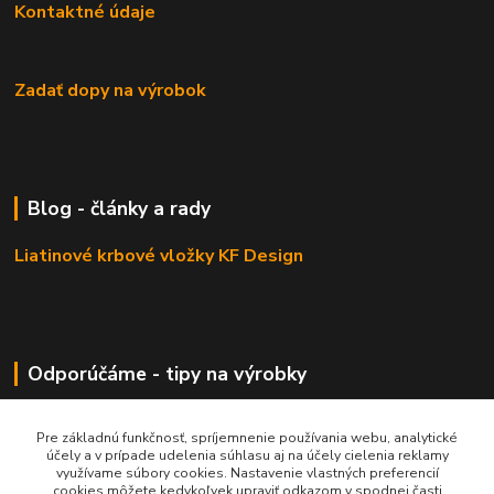
Kontaktné údaje
Zadať dopy na výrobok
Blog - články a rady
Liatinové krbové vložky KF Design
Odporúčáme - tipy na výrobky
Haas+Sohn - kachle a krby
Pre základnú funkčnosť, spríjemnenie používania webu, analytické
účely a v prípade udelenia súhlasu aj na účely cielenia reklamy
využívame súbory cookies. Nastavenie vlastných preferencií
cookies môžete kedykoľvek upraviť odkazom v spodnej časti