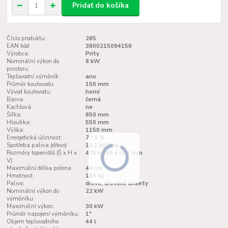
Pridať do košíka
Číslo produktu:
265
EAN kód:
3800215094156
Výrobca:
Prity
Nominální výkon do
8 kW
prostoru:
Teplovodní výměník:
ano
Průměr kouřovodu:
150 mm
Vývod kouřovodu:
horní
Barva:
černá
Kachlová:
ne
Šířka:
650 mm
Hloubka:
550 mm
Výška:
1150 mm
Energetická účinnost:
77,8 %
Spotřeba paliva (dřevo):
10,1 kg/hod.
Rozměry topeniště (Š x H x
475 x 450 x 300 mm
V):
Maximální délka polena:
44 cm
Hmotnost:
183 kg
Palivo:
dřevo, dřevěné brikety
Nominální výkon do
22 kW
výměníku:
Maximální výkon:
30 kW
Průměr napojení výměníku:
1"
Objem teplovodního
44 l