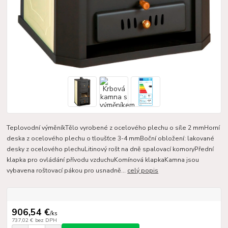
Teplovodní výměníkTělo vyrobené z ocelového plechu o síle 2 mmHorní
deska z ocelového plechu o tloušťce 3-4 mmBoční obložení: lakované
desky z ocelového plechuLitinový rošt na dně spalovací komoryPřední
klapka pro ovládání přívodu vzduchuKomínová klapkaKamna jsou
vybavena roštovací pákou pro usnadně...
celý popis
906,54 €
/
ks
737,02 €
bez DPH