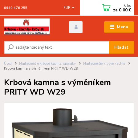
0
ks
EUR
0949 476 255
za
0,00 €
Menu
Hľadať
Úvod
Najlacnějšie krbové kachle, sporáky
Najlacnejšie krbové kachle
Krbová kamna s výměníkem PRITY WD W29
Krbová kamna s výměníkem
PRITY WD W29