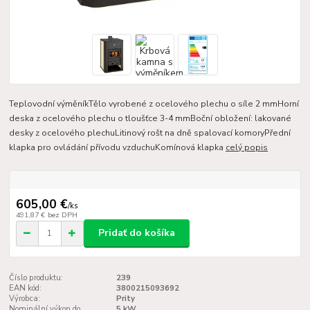
Teplovodní výměníkTělo vyrobené z ocelového plechu o síle 2 mmHorní
deska z ocelového plechu o tloušťce 3-4 mmBoční obložení: lakované
desky z ocelového plechuLitinový rošt na dně spalovací komoryPřední
klapka pro ovládání přívodu vzduchuKomínová klapka
celý popis
605,00 €
/
ks
491,87 €
bez DPH
Pridať do košíka
Číslo produktu:
239
EAN kód:
3800215093692
Výrobca:
Prity
Nominální výkon do
5 kW