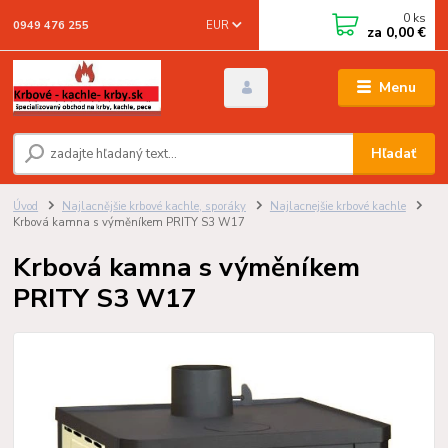
0
ks
EUR
0949 476 255
za
0,00 €
Menu
Hľadať
Úvod
Najlacnějšie krbové kachle, sporáky
Najlacnejšie krbové kachle
Krbová kamna s výměníkem PRITY S3 W17
Krbová kamna s výměníkem
PRITY S3 W17