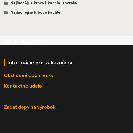
Najlacnějšie krbové kachle, sporáky
Najlacnejšie krbové kachle
©RB Business 2015
Informácie pre zákazníkov
Obchodné podmienky
Kontaktné údaje
Zadať dopy na výrobok