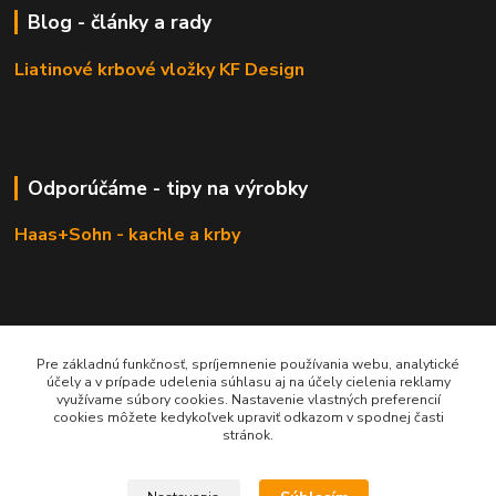
Blog - články a rady
Liatinové krbové vložky KF Design
Odporúčáme - tipy na výrobky
Haas+Sohn - kachle a krby
Pre základnú funkčnosť, spríjemnenie používania webu, analytické
účely a v prípade udelenia súhlasu aj na účely cielenia reklamy
využívame súbory cookies. Nastavenie vlastných preferencií
cookies môžete kedykoľvek upraviť odkazom v spodnej časti
stránok.
KRBOVÉ - KACHLE - KRBY.SK