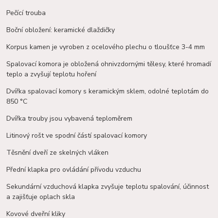
Pečící trouba
Boční obložení: keramické dlaždičky
Korpus kamen je vyroben z ocelového plechu o tloušťce 3-4 mm
Spalovací komora je obložená ohnivzdornými tělesy, které hromadí
teplo a zvyšují teplotu hoření
Dvířka spalovací komory s keramickým sklem, odolné teplotám do
850 °C
Dvířka trouby jsou vybavená teploměrem
Litinový rošt ve spodní částí spalovací komory
Těsnění dveří ze skelných vláken
Přední klapka pro ovládání přívodu vzduchu
Sekundární vzduchová klapka zvyšuje teplotu spalování, účinnost
a zajišťuje oplach skla
Kovové dveřní kliky