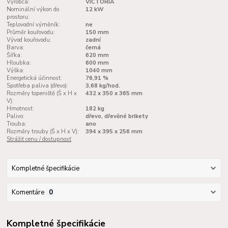
Výrobca:
VICTORIA
Nominální výkon do
12 kW
prostoru:
Teplovodní výměník:
ne
Průměr kouřovodu:
150 mm
Vývod kouřovodu:
zadní
Barva:
černá
Šířka:
620 mm
Hloubka:
600 mm
Výška:
1040 mm
Energetická účinnost:
76,91 %
Spotřeba paliva (dřevo):
3,68 kg/hod.
Rozměry topeniště (Š x H x
432 x 350 x 365 mm
V):
Hmotnost:
182 kg
Palivo:
dřevo, dřevěné brikety
Trouba:
ano
Rozměry trouby (Š x H x V):
394 x 395 x 256 mm
Strážiť cenu / dostupnosť
Kompletné špecifikácie
Komentáre
0
Kompletné špecifikácie