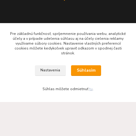
Pre základnú funkčnosť, spríjemnenie používania webu, analytické
účely a v prípade udelenia súhlasu aj na účely cielenia reklamy
využívame súbory cookies. Nastavenie vlastných preferencií
cookies môžete kedykoľvek upraviť odkazom v spodnej časti
stránok.
KRBOVÉ - KACHLE - KRBY.SK
Súhlasím
Nastavenia
0949 476 255
08:00 - 17.00
Súhlas môžete odmietnuť
tu
.
rbobchodsk@gmail.com
2022 RB Business Slovakia, s. r. o.