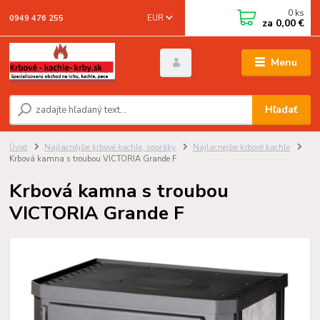
0
ks
EUR
0949 476 255
za
0,00 €
Menu
Hľadať
Úvod
Najlacnějšie krbové kachle, sporáky
Najlacnejšie krbové kachle
Krbová kamna s troubou VICTORIA Grande F
Krbová kamna s troubou
VICTORIA Grande F