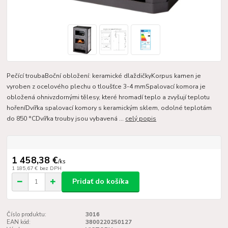
Pečící troubaBoční obložení: keramické dlaždičkyKorpus kamen je
vyroben z ocelového plechu o tloušťce 3-4 mmSpalovací komora je
obložená ohnivzdornými tělesy, které hromadí teplo a zvyšují teplotu
hořeníDvířka spalovací komory s keramickým sklem, odolné teplotám
do 850 °CDvířka trouby jsou vybavená ...
celý popis
1 458,38 €
/
ks
1 185,67 €
bez DPH
Pridať do košíka
Číslo produktu:
3016
EAN kód:
3800220250127