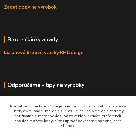
Zadať dopy na výrobok
Blog - články a rady
Liatinové krbové vložky KF Design
Odporúčáme - tipy na výrobky
Haas+Sohn - kachle a krby
Pre základnú funkčnosť, spríjemnenie používania webu, analytické
účely a v prípade udelenia súhlasu aj na účely cielenia reklamy
využívame súbory cookies. Nastavenie vlastných preferencií
cookies môžete kedykoľvek upraviť odkazom v spodnej časti
stránok.