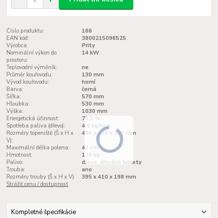
Číslo produktu:
166
EAN kód:
3800215096525
Výrobca:
Prity
Nominální výkon do
14 kW
prostoru:
Teplovodní výměník:
ne
Průměr kouřovodu:
130 mm
Vývod kouřovodu:
horní
Barva:
černá
Šířka:
570 mm
Hloubka:
530 mm
Výška:
1030 mm
Energetická účinnost:
75,5 %
Spotřeba paliva (dřevo):
4,6 kg/hod.
Rozměry topeniště (Š x H x
490 x 430 x 320 mm
V):
Maximální délka polena:
43 cm
Hmotnost:
120 kg
Palivo:
dřevo, dřevěné brikety
Trouba:
ano
Rozměry trouby (Š x H x V):
395 x 410 x 198 mm
Strážiť cenu / dostupnosť
Kompletné špecifikácie