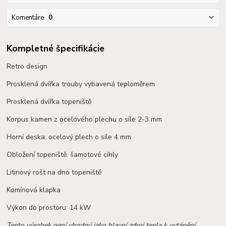
Komentáre
0
Kompletné špecifikácie
Retro design
Prosklená dvířka trouby vybavená teploměrem
Prosklená dvířka topeniště
Korpus kamen z ocelového plechu o síle 2-3 mm
Horní deska: ocelový plech o síle 4 mm
Obložení topeniště: šamotové cihly
Litinový rošt na dno topeniště
Komínová klapka
Výkon do prostoru: 14 kW
Tento výrobek není vhodný jako hlavní zdroj tepla k vytápění.