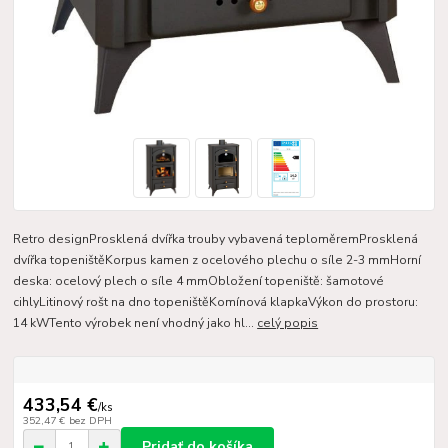
Retro designProsklená dvířka trouby vybavená teploměremProsklená
dvířka topeništěKorpus kamen z ocelového plechu o síle 2-3 mmHorní
deska: ocelový plech o síle 4 mmObložení topeniště: šamotové
cihlyLitinový rošt na dno topeništěKomínová klapkaVýkon do prostoru:
14 kWTento výrobek není vhodný jako hl...
celý popis
433,54 €
/
ks
352,47 €
bez DPH
Pridať do košíka