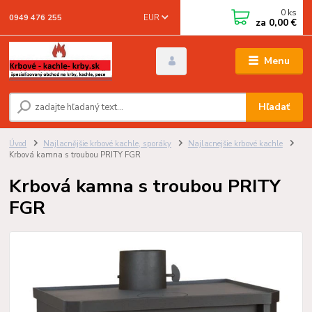
0
ks
EUR
0949 476 255
za
0,00 €
Menu
Hľadať
Úvod
Najlacnějšie krbové kachle, sporáky
Najlacnejšie krbové kachle
Krbová kamna s troubou PRITY FGR
Krbová kamna s troubou PRITY
FGR