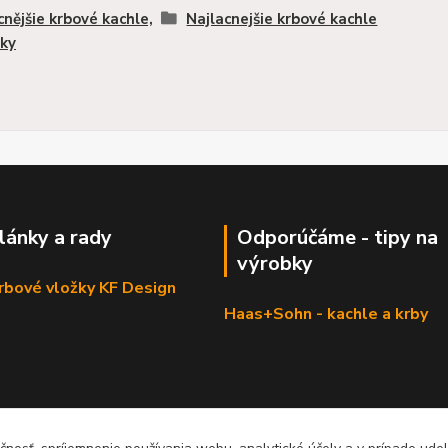
cnějšie krbové kachle,
Najlacnejšie krbové kachle
ky
články a rady
Odporúčáme - tipy na
výrobky
krbové vložky KF Design
Haas+Sohn - kachle a krby