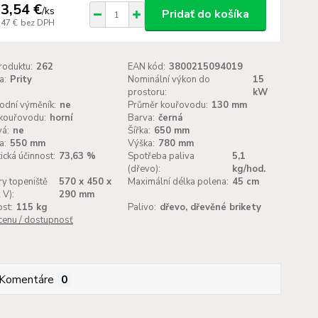
3,54 €
/
ks
Pridať do košíka
,47 €
bez DPH
roduktu:
262
EAN kód:
3800215094019
a:
Prity
Nominální výkon do
15
prostoru:
kW
odní výměník:
ne
Průměr kouřovodu:
130 mm
kouřovodu:
horní
Barva:
černá
vá:
ne
Šířka:
650 mm
a:
550 mm
Výška:
780 mm
ická účinnost:
73,63 %
Spotřeba paliva
5,1
(dřevo):
kg/hod.
y topeniště
570 x 450 x
Maximální délka polena:
45 cm
 V):
290 mm
st:
115 kg
Palivo:
dřevo, dřevěné brikety
 cenu / dostupnosť
Komentáre
0