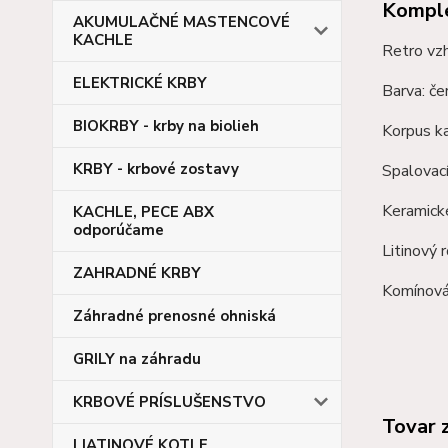
Komple
AKUMULAČNÉ MASTENCOVÉ
KACHLE
Retro vzh
ELEKTRICKÉ KRBY
Barva: če
BIOKRBY - krby na biolieh
Korpus k
KRBY - krbové zostavy
Spalovac
Keramick
KACHLE, PECE ABX
odporúčame
Litinový 
ZAHRADNÉ KRBY
Komínová
Záhradné prenosné ohniská
GRILY na záhradu
KRBOVÉ PRÍSLUŠENSTVO
Tovar 
LIATINOVÉ KOTLE