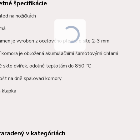
tné špecifikácie
led na nožičkách
rná
amen je vyroben z ocelového plechu o síle 2-3 mm
í komora je obložená akumulačními
šamotovými
cihlami
é sklo dvířek, odolné teplotám do 850 °C
rošt na dně spalovací komory
 klapka
zaradený v kategóriách