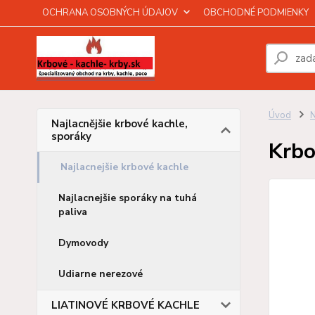
OCHRANA OSOBNÝCH ÚDAJOV
OBCHODNÉ PODMIENKY
Úvod
N
Najlacnějšie krbové kachle,
sporáky
Krb
Najlacnejšie krbové kachle
Najlacnejšie sporáky na tuhá
paliva
Dymovody
Udiarne nerezové
LIATINOVÉ KRBOVÉ KACHLE