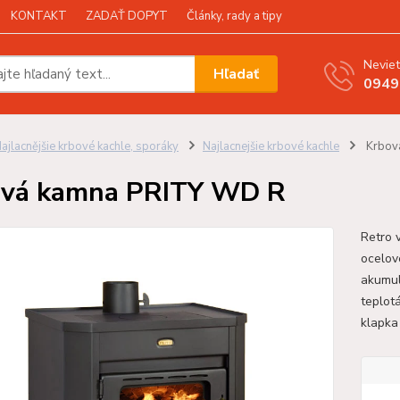
KONTAKT
ZADAŤ DOPYT
Články, rady a tipy
Neviet
Hľadať
0949
ajlacnějšie krbové kachle, sporáky
Najlacnejšie krbové kachle
Krbov
ová kamna PRITY WD R
Retro 
ocelov
akumul
teplot
klapk