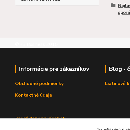
Najla
sporá
©RB Business 2015
Informácie pre zákazníkov
Blog - 
Obchodné podmienky
Liatinové 
Kontaktné údaje
Zadať dopy na výrobok