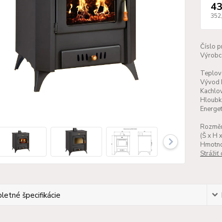
43
352
Číslo p
Výrobc
Teplov
Vývod 
Kachlo
Hloubk
Energet
Rozměr
(Š x H x
Hmotno
Strážiť
etné špecifikácie