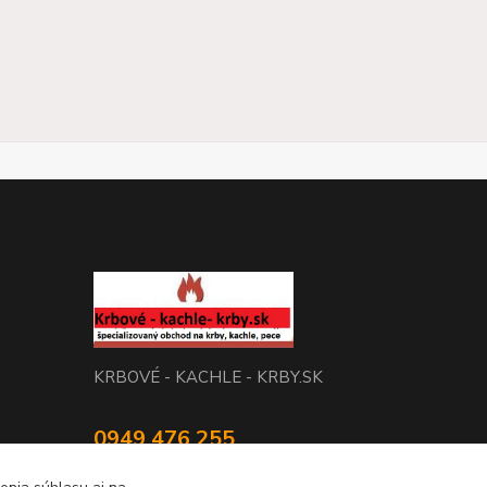
KRBOVÉ - KACHLE - KRBY.SK
0949 476 255
08:00 - 17.00