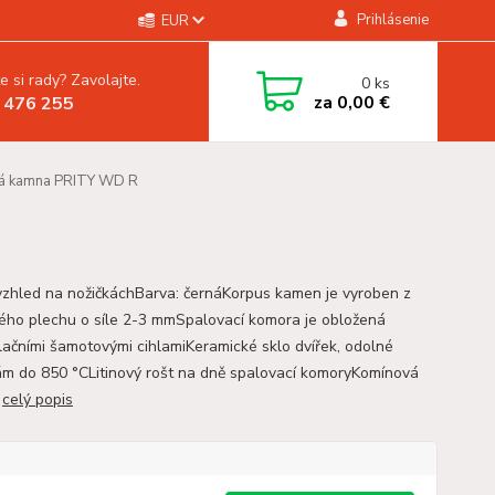
Prihlásenie
EUR
e si rady? Zavolajte.
0
ks
za
0,00 €
 476 255
á kamna PRITY WD R
vzhled na nožičkáchBarva: černáKorpus kamen je vyroben z
ého plechu o síle 2-3 mmSpalovací komora je obložená
ačními šamotovými cihlamiKeramické sklo dvířek, odolné
ám do 850 °CLitinový rošt na dně spalovací komoryKomínová
a
celý popis