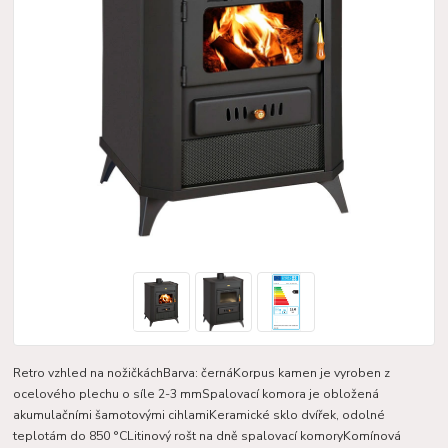
Retro vzhled na nožičkáchBarva: černáKorpus kamen je vyroben z
ocelového plechu o síle 2-3 mmSpalovací komora je obložená
akumulačními šamotovými cihlamiKeramické sklo dvířek, odolné
teplotám do 850 °CLitinový rošt na dně spalovací komoryKomínová