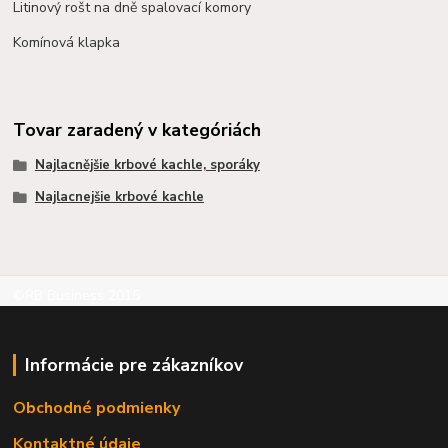
Litinový rošt na dně spalovací komory
Komínová klapka
Tovar zaradený v kategóriách
Najlacnějšie krbové kachle, sporáky
Najlacnejšie krbové kachle
©RB Business 2015
Informácie pre zákazníkov
Obchodné podmienky
Kontaktné údaje