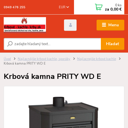
0
ks
EUR
0949 476 255
za
0,00 €
Menu
Hľadať
Úvod
Najlacnějšie krbové kachle, sporáky
Najlacnejšie krbové kachle
Krbová kamna PRITY WD E
Krbová kamna PRITY WD E