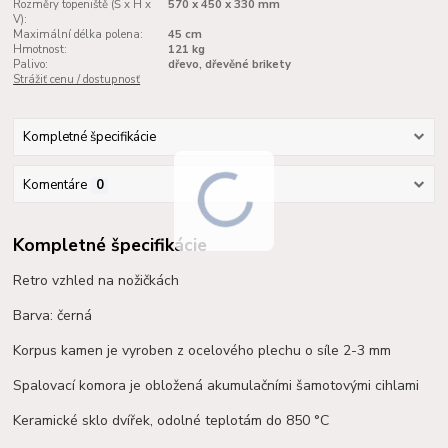
Rozměry topeniště (Š x H x
570 х 450 х 330 mm
V):
Maximální délka polena:
45 cm
Hmotnost:
121 kg
Palivo:
dřevo, dřevěné brikety
Strážiť cenu / dostupnosť
Kompletné špecifikácie
Komentáre
0
Kompletné špecifikácie
Retro vzhled na nožičkách
Barva: černá
Korpus kamen je vyroben z ocelového plechu o síle 2-3 mm
Spalovací komora je obložená akumulačními
šamotovými
cihlami
Keramické sklo dvířek, odolné teplotám do 850 °C