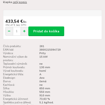
klapka
celý popis
433,54 €
/
ks
352,47 €
bez DPH
Pridať do košíka
Číslo produktu:
261
EAN kód:
3800215094729
Výrobca:
Prity
Nominální výkon do
15 kW
prostoru:
Teplovodní výměník:
ne
Průměr kouřovodu:
130 mm
Vývod kouřovodu:
horní
Energetická třída:
A
Ekodesign:
Ano
Barva:
černá
Kachlová:
ne
Šířka:
650 mm
Hloubka:
550 mm
Výška:
910 mm
Energetická účinnost:
73,63 %
Spotřeba paliva (dřevo):
5,1 kg/hod.