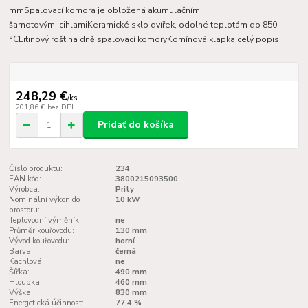
mmSpalovací komora je obložená akumulačními
šamotovými cihlamiKeramické sklo dvířek, odolné teplotám do 850
°CLitinový rošt na dně spalovací komoryKomínová klapka
celý popis
248,29 €
/
ks
201,86 €
bez DPH
Pridať do košíka
Číslo produktu:
234
EAN kód:
3800215093500
Výrobca:
Prity
Nominální výkon do
10 kW
prostoru:
Teplovodní výměník:
ne
Průměr kouřovodu:
130 mm
Vývod kouřovodu:
horní
Barva:
černá
Kachlová:
ne
Šířka:
490 mm
Hloubka:
460 mm
Výška:
830 mm
Energetická účinnost:
77,4 %