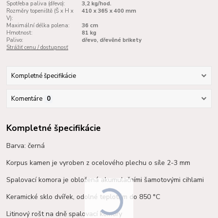
Spotřeba paliva (dřevo):
3,2 kg/hod.
Rozměry topeniště (Š x H x
410 x 365 x 400 mm
V):
Maximální délka polena:
36 cm
Hmotnost:
81 kg
Palivo:
dřevo, dřevěné brikety
Strážiť cenu / dostupnosť
Kompletné špecifikácie
Komentáre
0
Kompletné špecifikácie
Barva: černá
Korpus kamen je vyroben z ocelového plechu o síle 2-3 mm
Spalovací komora je obložená akumulačními
šamotovými
cihlami
Keramické sklo dvířek, odolné teplotám do 850 °C
Litinový rošt na dně spalovací komory