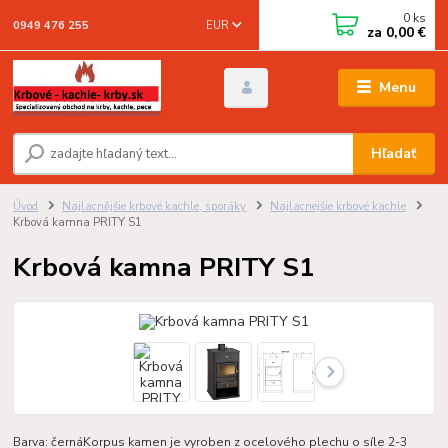
0
ks
EUR
0949 476 255
za
0,00 €
Menu
Hľadať
Úvod
Najlacnějšie krbové kachle, sporáky
Najlacnejšie krbové kachle
Krbová kamna PRITY S1
Krbová kamna PRITY S1
Barva: černáKorpus kamen je vyroben z ocelového plechu o síle 2-3