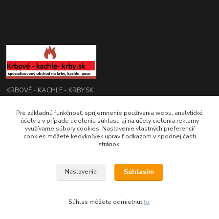
KRBOVÉ - KACHLE - KRBY.SK
Pre základnú funkčnosť, spríjemnenie používania webu, analytické
0949 476 255
účely a v prípade udelenia súhlasu aj na účely cielenia reklamy
08:00 - 17.00
využívame súbory cookies. Nastavenie vlastných preferencií
cookies môžete kedykoľvek upraviť odkazom v spodnej časti
rbobchodsk@gmail.com
stránok.
Súhlasím
Nastavenia
2022 RB Business Slovakia, s. r. o.
Súhlas môžete odmietnuť
tu
.