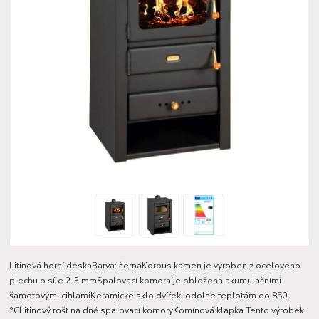
Litinová horní deskaBarva: černáKorpus kamen je vyroben z ocelového
plechu o síle 2-3 mmSpalovací komora je obložená akumulačními
šamotovými cihlamiKeramické sklo dvířek, odolné teplotám do 850
°CLitinový rošt na dně spalovací komoryKomínová klapka Tento výrobek