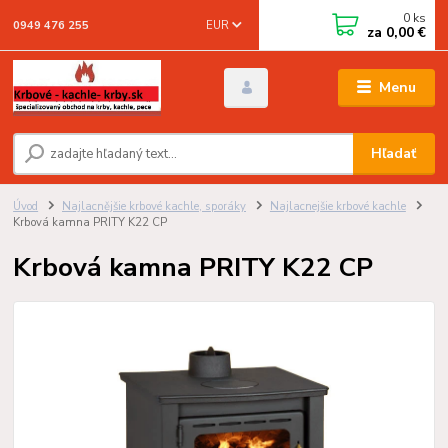
0
ks
EUR
0949 476 255
za
0,00 €
Menu
Hľadať
Úvod
Najlacnějšie krbové kachle, sporáky
Najlacnejšie krbové kachle
Krbová kamna PRITY K22 CP
Krbová kamna PRITY K22 CP