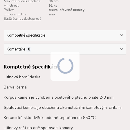
Maximální délka polena:
36 cm
Hmotnost:
91 kg
Palivo:
dřevo, dřevěné brikety
Litinová plotna:
ano
Strážiť cenu / dostupnosť
Kompletné špecifikácie
Komentáre
0
Kompletné špecifikácie
Litinová horní deska
Barva: černá
Korpus kamen je vyroben z ocelového plechu o síle 2-3 mm
Spalovací komora je obložená akumulačními
šamotovými
cihlami
Keramické sklo dvířek, odolné teplotám do 850 °C
Litinový rošt na dně spalovací komory