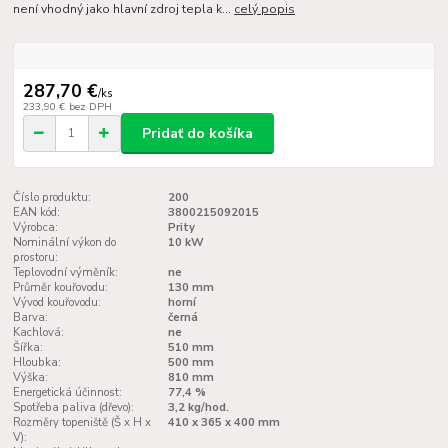
není vhodný jako hlavní zdroj tepla k...
celý popis
287,70 €
/
ks
233,90 €
bez DPH
Pridať do košíka
Číslo produktu:
200
EAN kód:
3800215092015
Výrobca:
Prity
Nominální výkon do
10 kW
prostoru:
Teplovodní výměník:
ne
Průměr kouřovodu:
130 mm
Vývod kouřovodu:
horní
Barva:
černá
Kachlová:
ne
Šířka:
510 mm
Hloubka:
500 mm
Výška:
810 mm
Energetická účinnost:
77,4 %
Spotřeba paliva (dřevo):
3,2 kg/hod.
Rozměry topeniště (Š x H x
410 x 365 x 400 mm
V):