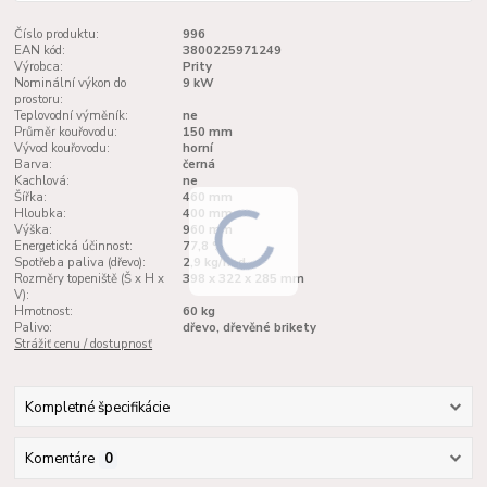
Číslo produktu:
996
EAN kód:
3800225971249
Výrobca:
Prity
Nominální výkon do
9 kW
prostoru:
Teplovodní výměník:
ne
Průměr kouřovodu:
150 mm
Vývod kouřovodu:
horní
Barva:
černá
Kachlová:
ne
Šířka:
460 mm
Hloubka:
400 mm
Výška:
960 mm
Energetická účinnost:
77,8 %
Spotřeba paliva (dřevo):
2,9 kg/hod.
Rozměry topeniště (Š x H x
398 x 322 x 285 mm
V):
Hmotnost:
60 kg
Palivo:
dřevo, dřevěné brikety
Strážiť cenu / dostupnosť
Kompletné špecifikácie
Komentáre
0