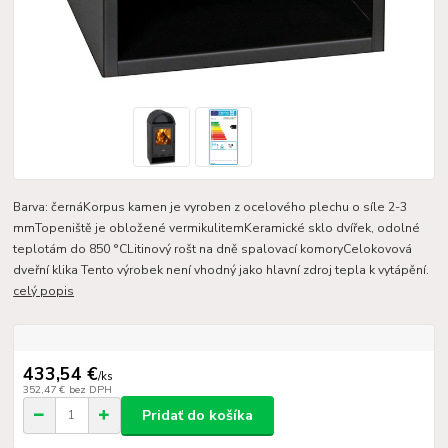
Barva: černáKorpus kamen je vyroben z ocelového plechu o síle 2-3
mmTopeniště je obložené vermikulitemKeramické sklo dvířek, odolné
teplotám do 850 °CLitinový rošt na dně spalovací komoryCelokovová
dveřní klika Tento výrobek není vhodný jako hlavní zdroj tepla k vytápění.
celý popis
433,54 €
/
ks
352,47 €
bez DPH
Pridať do košíka