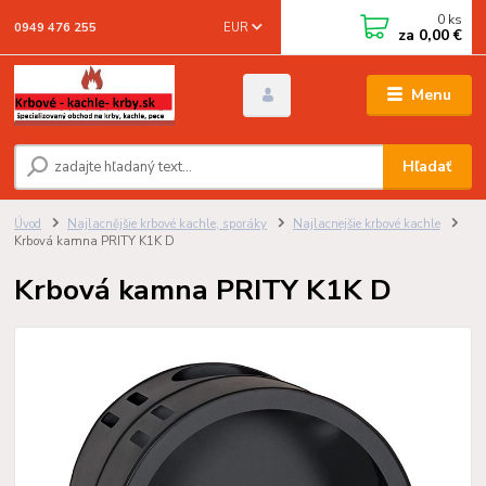
0
ks
EUR
0949 476 255
za
0,00 €
Menu
Hľadať
Úvod
Najlacnějšie krbové kachle, sporáky
Najlacnejšie krbové kachle
Krbová kamna PRITY K1K D
Krbová kamna PRITY K1K D