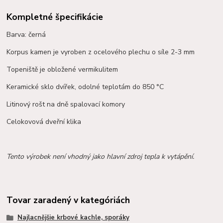
Kompletné špecifikácie
Barva: černá
Korpus kamen je vyroben z ocelového plechu o síle 2-3 mm
Topeniště je obložené vermikulitem
Keramické sklo dvířek, odolné teplotám do 850 °C
Litinový rošt na dně spalovací komory
Celokovová dveřní klika
Tento výrobek není vhodný jako hlavní zdroj tepla k vytápění.
Tovar zaradený v kategóriách
Najlacnějšie krbové kachle, sporáky