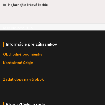
Najlacnejšie krbové kachle
©RB Business 2015
Informácie pre zákazníkov
Obchodné podmienky
Kontaktné údaje
Zadať dopy na výrobok
Blog - články a rady