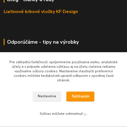
Liatinové krbové vložky KF Design
Odporúčáme - tipy na výrobky
Haas+Sohn - kachle a krby
Pre základnú funkčnosť, spríjemnenie používania webu, analytické
účely a v prípade udelenia súhlasu aj na účely cielenia reklamy
využívame súbory cookies. Nastavenie vlastných preferencií
cookies môžete kedykoľvek upraviť odkazom v spodnej časti
stránok.
Súhlasím
Nastavenia
Súhlas môžete odmietnuť
tu
.
KRBOVÉ - KACHLE - KRBY.SK