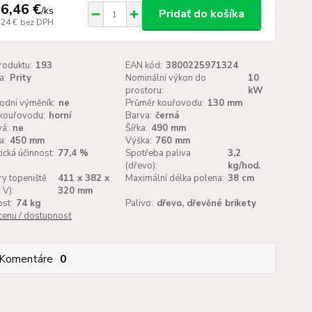
6,46 €
/
ks
Pridať do košíka
,24 €
bez DPH
roduktu:
193
EAN kód:
3800225971324
a:
Prity
Nominální výkon do
10
prostoru:
kW
odní výměník:
ne
Průměr kouřovodu:
130 mm
kouřovodu:
horní
Barva:
černá
vá:
ne
Šířka:
490 mm
a:
450 mm
Výška:
760 mm
ická účinnost:
77,4 %
Spotřeba paliva
3,2
(dřevo):
kg/hod.
y topeniště
411 х 382 х
Maximální délka polena:
38 cm
 V):
320 mm
st:
74 kg
Palivo:
dřevo, dřevěné brikety
 cenu / dostupnosť
Komentáre
0