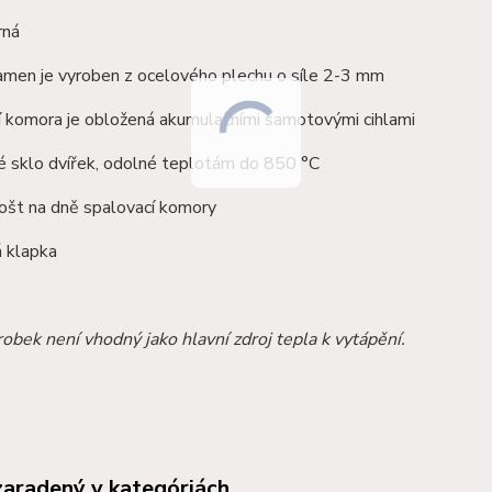
rná
amen je vyroben z ocelového plechu o síle 2-3 mm
í komora je obložená akumulačními
šamotovými
cihlami
é sklo dvířek, odolné teplotám do 850 °C
rošt na dně spalovací komory
 klapka
obek není vhodný jako hlavní zdroj tepla k vytápění.
zaradený v kategóriách