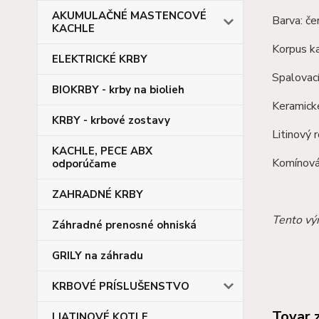
AKUMULAČNÉ MASTENCOVÉ
Barva: če
KACHLE
Korpus k
ELEKTRICKÉ KRBY
Spalovac
BIOKRBY - krby na biolieh
Keramick
KRBY - krbové zostavy
Litinový 
KACHLE, PECE ABX
Komínová
odporúčame
ZAHRADNÉ KRBY
Tento výr
Záhradné prenosné ohniská
GRILY na záhradu
KRBOVÉ PRÍSLUŠENSTVO
Tovar 
LIATINOVÉ KOTLE