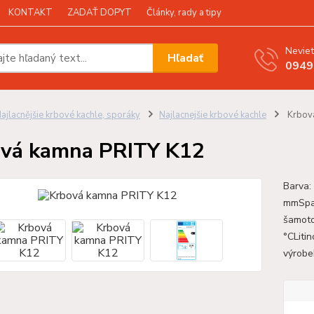
KONTAKT
ZADAŤ DOPYT
Články, rady a tipy
Neviet
Hľadať
0949
ajlacnějšie krbové kachle, sporáky
Najlacnejšie krbové kachle
Krbov
vá kamna PRITY K12
Barva:
mmSpal
šamoto
°CLiti
výrobe