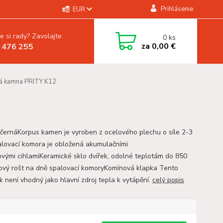
Prihlásenie
EUR
e si rady? Zavolajte.
0
ks
za
0,00 €
 476 255
á kamna PRITY K12
 černáKorpus kamen je vyroben z ocelového plechu o síle 2-3
ovací komora je obložená akumulačními
vými cihlamiKeramické sklo dvířek, odolné teplotám do 850
nový rošt na dně spalovací komoryKomínová klapka Tento
k není vhodný jako hlavní zdroj tepla k vytápění.
celý popis