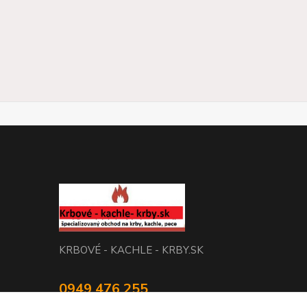
KRBOVÉ - KACHLE - KRBY.SK
0949 476 255
08:00 - 17.00