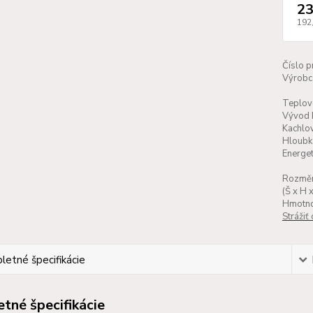
23
192
Číslo p
Výrobc
Teplov
Vývod 
Kachlo
Hloubk
Energet
Rozměr
(Š x H x
Hmotno
Strážiť
etné špecifikácie
tné špecifikácie