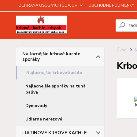
OCHRANA OSOBNÝCH ÚDAJOV
OBCHODNÉ PODMIENKY
Úvod
N
Najlacnějšie krbové kachle,
sporáky
Krbo
Najlacnejšie krbové kachle
Najlacnejšie sporáky na tuhá
paliva
Dymovody
Udiarne nerezové
LIATINOVÉ KRBOVÉ KACHLE