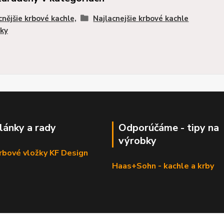
cnějšie krbové kachle,
Najlacnejšie krbové kachle
ky
články a rady
Odporúčáme - tipy na
výrobky
krbové vložky KF Design
Haas+Sohn - kachle a krby