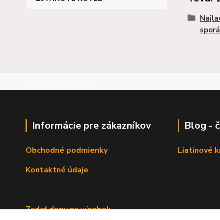
Najla
sporá
©RB Business 2015
Informácie pre zákazníkov
Blog - 
Obchodné podmienky
Liatinové 
Kontaktné údaje
Zadať dopy na výrobok