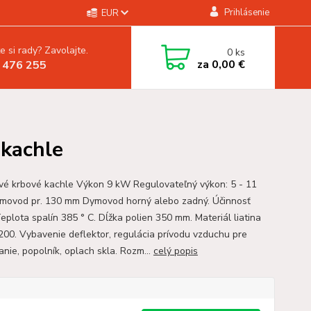
Prihlásenie
EUR
e si rady? Zavolajte.
0
ks
za
0,00 €
 476 255
 kachle
ové krbové kachle Výkon 9 kW Regulovateľný výkon: 5 - 11
ovod pr. 130 mm Dymovod horný alebo zadný. Účinnosť
eplota spalín 385 ° C. Dĺžka polien 350 mm. Materiál liatina
 200. Vybavenie deflektor, regulácia prívodu vzduchu pre
anie, popolník, oplach skla. Rozm...
celý popis