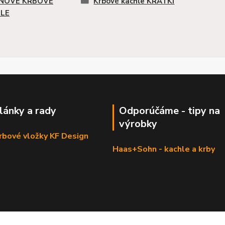
INOVÉ KRBOVÉ
Krbové kachle KRATKI
LE
články a rady
Odporúčáme - tipy na
výrobky
krbové vložky KF Design
Haas+Sohn - kachle a krby