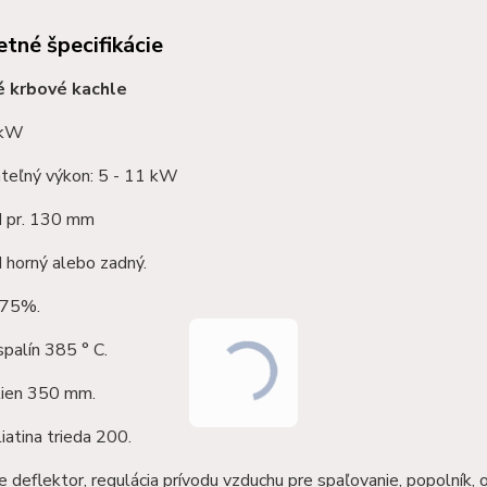
tné špecifikácie
é krbové kachle
 kW
teľný výkon: 5 - 11 kW
 pr. 130 mm
horný alebo zadný.
 75%.
palín 385 ° C.
lien 350 mm.
liatina trieda 200.
 deflektor, regulácia prívodu vzduchu pre spaľovanie, popolník, o