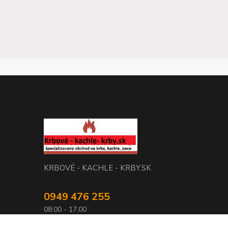
KRBOVÉ - KACHLE - KRBY.SK
0949 476 255
08:00 - 17.00