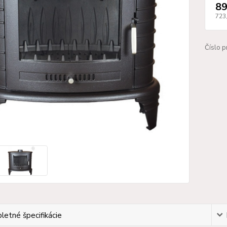
89
723
Číslo p
etné špecifikácie