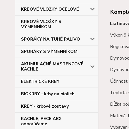
KRBOVÉ VLOŽKY OCEĽOVÉ
Komple
KRBOVÉ VLOŽKY S
Liatinov
VÝMENNÍKOM
Výkon 9
SPORÁKY NA TUHÉ PALIVO
Regulova
SPORÁKY S VÝMENNÍKOM
Dymovod
AKUMULAČNÉ MASTENCOVÉ
KACHLE
Dymovod 
Účinnosť
ELEKTRICKÉ KRBY
Teplota s
BIOKRBY - krby na biolieh
Dĺžka po
KRBY - krbové zostavy
Materiál 
KACHLE, PECE ABX
odporúčame
Vybavenie