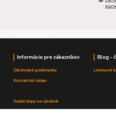
LIAT
KACH
©RB Business 2015
Informácie pre zákazníkov
Blog - 
Obchodné podmienky
Liatinové 
Kontaktné údaje
Zadať dopy na výrobok