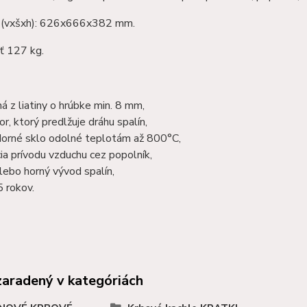
(vxšxh): 626x666x382 mm.
 127 kg.
á z liatiny o hrúbke min. 8 mm,
or, ktorý predlžuje dráhu spalín,
dorné sklo odolné teplotám až 800°C,
ia prívodu vzduchu cez popolník,
lebo horný vývod spalín,
5 rokov.
zaradený v kategóriách