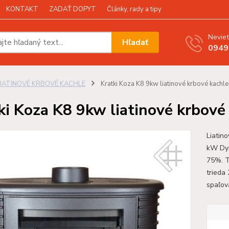
KONTAKT
ZADAŤ DOPYT
Články, rady a tipy
Neviet
Hľadať
0949
LIATINOVÉ KRBOVÉ KACHLE
Kratki Koza K8 9kw liatinové krbové kachle
ki Koza K8 9kw liatinové krbové
Liatin
kW Dym
75%. T
trieda
spaľov