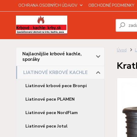
OCHRANA OSOBNÝCH ÚDAJOV
OBCHODNÉ PODMIENKY
Úvod
Najlacnějšie krbové kachle,
sporáky
Krat
LIATINOVÉ KRBOVÉ KACHLE
Liatinové krbové pece Bronpi
Liatinové pece PLAMEN
Liatinové pece NordFlam
Liatinové pece Jotul