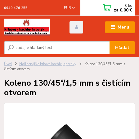
0
ks
EUR
0949 476 255
za
0,00 €
Menu
Hľadať
Úvod
Najlacnějšie krbové kachle, sporáky
Koleno 130/45°/1,5 mm s
čistícím otvorem
Koleno 130/45°/1,5 mm s čistícím
otvorem