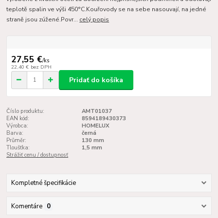
teplotě spalin ve výši 450°C.Kouřovody se na sebe nasouvají, na jedné
straně jsou zúžené.Povr...
celý popis
27,55 €
/
ks
22,40 €
bez DPH
Pridať do košíka
Číslo produktu:
AMT01037
EAN kód:
8594189430373
Výrobca:
HOMELUX
Barva:
černá
Průměr:
130 mm
Tloušťka:
1,5 mm
Strážiť cenu / dostupnosť
Kompletné špecifikácie
Komentáre
0