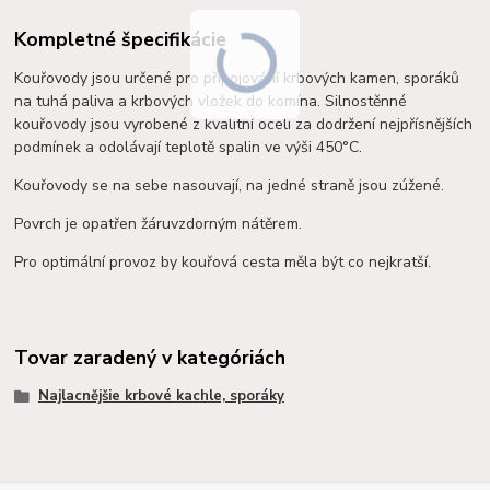
Kompletné špecifikácie
Kouřovody jsou určené pro připojování krbových kamen, sporáků
na tuhá paliva a krbových vložek do komína. Silnostěnné
kouřovody jsou vyrobené z kvalitní oceli za dodržení nejpřísnějších
podmínek a o
dolávají teplotě spalin ve výši 450°C.
Kouřovody se na sebe nasouvají, na jedné straně jsou zúžené.
Povrch je opatřen žáruvzdorným nátěrem.
Pro optimální provoz by kouřová cesta měla být co nejkratší.
Tovar zaradený v kategóriách
Najlacnějšie krbové kachle, sporáky