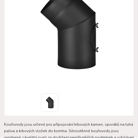
Kouřovody jsou určené pro připojování krbových kamen, sporáků na tuhá
paliva a krbových vložek do komína. Silnostěnné kouřovody jsou
vyrobené z kvalitní oceli za dodržení nejpřísnějších podmínek a odolávají