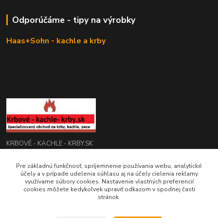
Odporúčáme - tipy na výrobky
Haas+Sohn - kachle a krby
KRBOVÉ - KACHLE - KRBY.SK
Pre základnú funkčnosť, spríjemnenie používania webu, analytické
0949 476 255
účely a v prípade udelenia súhlasu aj na účely cielenia reklamy
08:00 - 17.00
využívame súbory cookies. Nastavenie vlastných preferencií
cookies môžete kedykoľvek upraviť odkazom v spodnej časti
rbobchodsk@gmail.com
stránok.