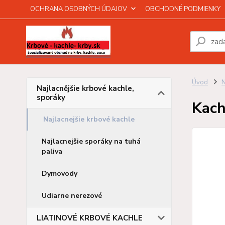
OCHRANA OSOBNÝCH ÚDAJOV
OBCHODNÉ PODMIENKY
Úvod
N
Najlacnějšie krbové kachle,
sporáky
Kach
Najlacnejšie krbové kachle
Najlacnejšie sporáky na tuhá
paliva
Dymovody
Udiarne nerezové
LIATINOVÉ KRBOVÉ KACHLE