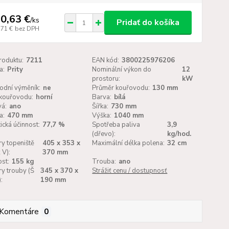
0,63 €
/
ks
Pridať do košíka
,71 €
bez DPH
roduktu:
7211
EAN kód:
3800225976206
a:
Prity
Nominální výkon do
12
prostoru:
kW
odní výměník:
ne
Průměr kouřovodu:
130 mm
kouřovodu:
horní
Barva:
bílá
vá:
ano
Šířka:
730 mm
a:
470 mm
Výška:
1040 mm
ická účinnost:
77,7 %
Spotřeba paliva
3,9
(dřevo):
kg/hod.
y topeniště
405 x 353 x
Maximální délka polena:
32 cm
 V):
370 mm
st:
155 kg
Trouba:
ano
y trouby (Š
345 x 370 x
Strážiť cenu / dostupnosť
:
190 mm
Komentáre
0