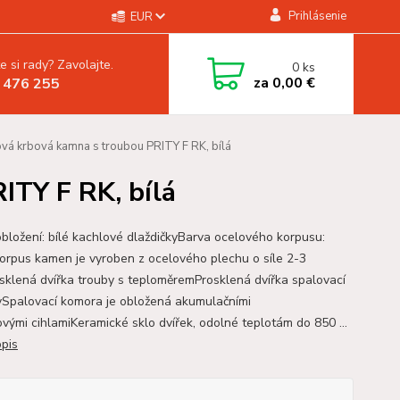
Prihlásenie
EUR
e si rady? Zavolajte.
0
ks
za
0,00 €
 476 255
vá krbová kamna s troubou PRITY F RK, bílá
ITY F RK, bílá
obložení: bílé kachlové dlaždičkyBarva ocelového korpusu:
orpus kamen je vyroben z ocelového plechu o síle 2-3
klená dvířka trouby s teploměremProsklená dvířka spalovací
Spalovací komora je obložená akumulačními
vými cihlamiKeramické sklo dvířek, odolné teplotám do 850 ...
opis