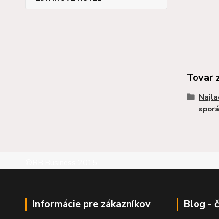
Tovar 
Najla
sporá
©RB Business 2015
Informácie pre zákazníkov
Blog - 