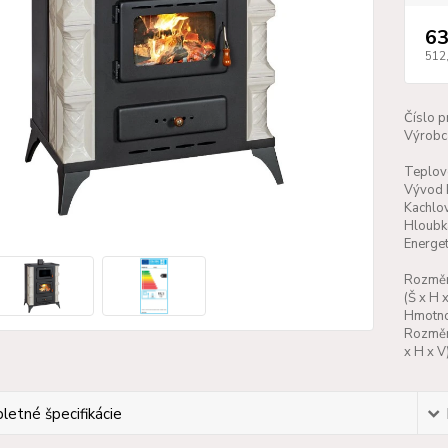
63
512
Číslo p
Výrobc
Teplov
Vývod 
Kachlo
Hloubk
Energet
Rozměr
(Š x H x
Hmotno
Rozměr
x H x V)
etné špecifikácie