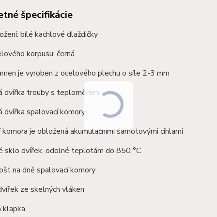
tné špecifikácie
ožení: bílé kachlové dlaždičky
lového korpusu: černá
amen je vyroben z ocelového plechu o síle 2-3 mm
á dvířka trouby s teploměrem
 dvířka spalovací komory
í komora je obložená akumulačními
šamotovými
cihlami
é sklo dvířek, odolné teplotám do 850 °C
rošt na dně spalovací komory
vířek ze skelných vláken
 klapka