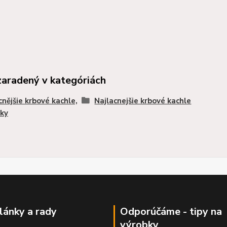
zaradený v kategóriách
cnějšie krbové kachle,
Najlacnejšie krbové kachle
ky
články a rady
Odporúčáme - tipy na
výrobky