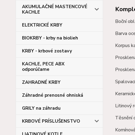
AKUMULAČNÉ MASTENCOVÉ
Komple
KACHLE
Boční obl
ELEKTRICKÉ KRBY
Barva oce
BIOKRBY - krby na biolieh
Korpus k
KRBY - krbové zostavy
Prosklen
KACHLE, PECE ABX
odporúčame
Prosklená
Spalovac
ZAHRADNÉ KRBY
Keramick
Záhradné prenosné ohniská
Litinový 
GRILY na záhradu
Těsnění d
KRBOVÉ PRÍSLUŠENSTVO
Komínová
LIATINOVÉ KOTLE