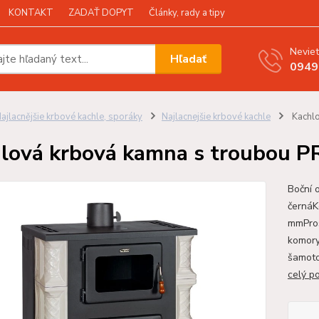
KONTAKT
ZADAŤ DOPYT
Články, rady a tipy
Neviet
Hľadať
0949
ajlacnějšie krbové kachle, sporáky
Najlacnejšie krbové kachle
Kachlo
lová krbová kamna s troubou PR
Boční 
černáK
mmPros
komory
šamoto
celý p