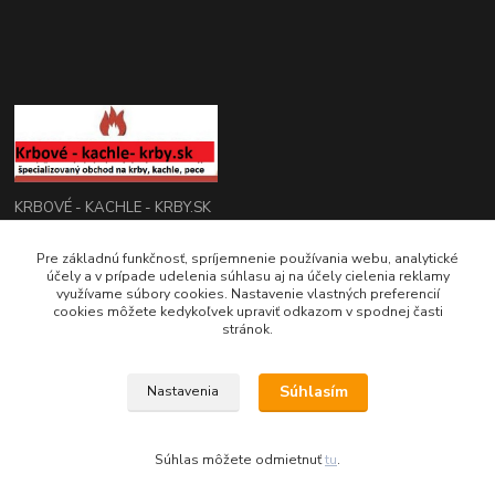
KRBOVÉ - KACHLE - KRBY.SK
0949 476 255
Pre základnú funkčnosť, spríjemnenie používania webu, analytické
účely a v prípade udelenia súhlasu aj na účely cielenia reklamy
08:00 - 17.00
využívame súbory cookies. Nastavenie vlastných preferencií
cookies môžete kedykoľvek upraviť odkazom v spodnej časti
rbobchodsk@gmail.com
stránok.
Súhlasím
Nastavenia
2022 RB Business Slovakia, s. r. o.
Súhlas môžete odmietnuť
tu
.