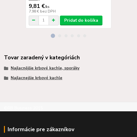
9,81 €
126,09 
/
ks
7,98 €
bez DPH
102,51 €
bez
Pridať do košíka
Tovar zaradený v kategóriách
Najlacnějšie krbové kachle, sporáky
Najlacnejšie krbové kachle
©RB Business 2015
Informácie pre zákazníkov