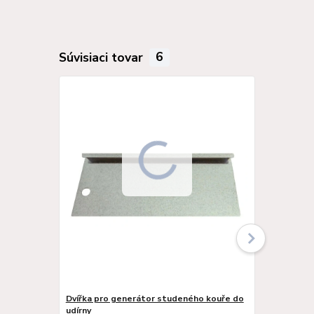
Súvisiaci tovar
6
Dvířka pro generátor studeného kouře do
Udírna HMLX
udírny