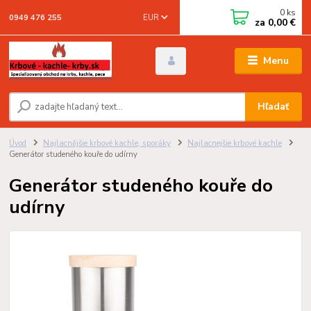
0
ks
EUR
0949 476 255
za
0,00 €
Menu
Hľadať
Úvod
Najlacnějšie krbové kachle, sporáky
Najlacnejšie krbové kachle
Generátor studeného kouře do udírny
Generátor studeného kouře do
udírny