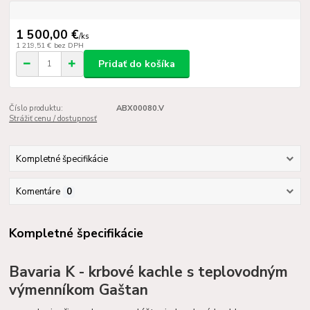
1 500,00 €
/
ks
1 219,51 €
bez DPH
Pridať do košíka
Číslo produktu:
ABX00080.V
Strážiť cenu / dostupnosť
Kompletné špecifikácie
Komentáre
0
Kompletné špecifikácie
Bavaria K - krbové kachle s teplovodným
výmenníkom Gaštan