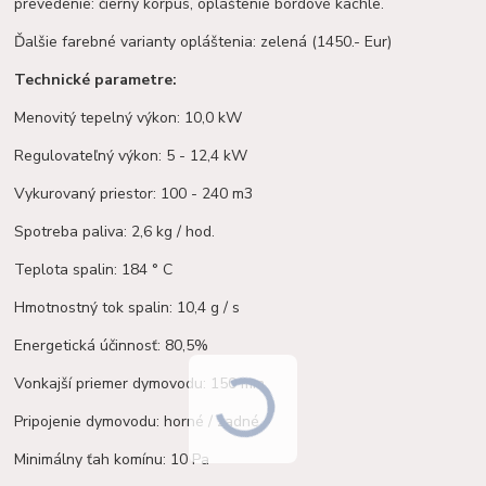
prevedenie: čierny korpus, opláštenie bordové kachle.
Ďalšie farebné varianty opláštenia: zelená (1450.- Eur)
Technické parametre:
Menovitý tepelný výkon: 10,0 kW
Regulovateľný výkon: 5 - 12,4 kW
Vykurovaný priestor: 100 - 240 m3
Spotreba paliva: 2,6 kg / hod.
Teplota spalin: 184 ° C
Hmotnostný tok spalin: 10,4 g / s
Energetická účinnosť: 80,5%
Vonkajší priemer dymovodu: 150 mm
Pripojenie dymovodu: horné / zadné
Minimálny ťah komínu: 10 Pa