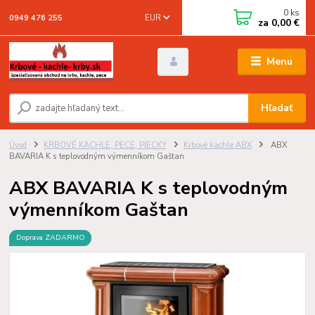
0
ks
EUR
0949 476 255
za
0,00 €
Menu
Hľadať
Úvod
KRBOVÉ KACHLE, PECE, PIECKY
Krbové kachle ABX
ABX
BAVARIA K s teplovodným výmenníkom Gaštan
ABX BAVARIA K s teplovodným
výmenníkom Gaštan
Doprava ZADARMO