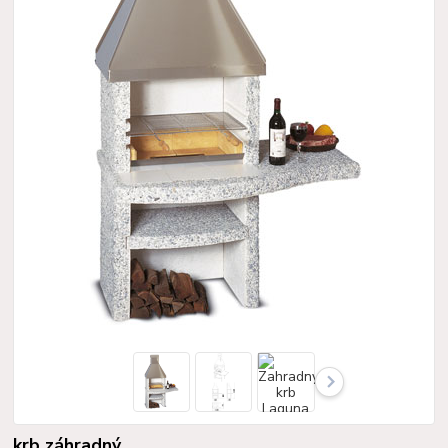
krb záhradný