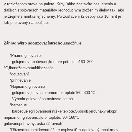
v
rozloženom
stave
na
palete.
Krby
ľahko
zostavíte
bez lepenia
a
ďalších
spojovacích
materiálov
jednoduchým
zložením
dielov
tak
,
ako
je zrejmé z
montážnej
schémy.
Po zostavení
(2 osoby
cca 10
min)
je
krb
pripravený
na použitie.
Záhradný
krb s
douzovací
strechou
umožňuje:
*
Priame grilovanie
grilujeme
v spaľovacej
komore pri
teplote
160 -
300
°
C,
iba
na
žeravom
uhlí
bez
ohňa
*
douzování
*
prihrievanie
*
Nepriame grilovanie
grilujeme
v
grilovacie
komore pri
teplote
160 -
300 °
C
Výhoda:
grilované
potraviny
sa nespáli
*
barbecue
barbecue
je
grilovanie
pri nízkej
teplote.
Spôsob je
rovnaký ako
pri
nepriamom
grilovaní
,
ale pri
teplote
, 90
- 160
°
C
grilované
potraviny
zostanú
šťavnaté.
*
Rôznymi
druhmi
dreva
môžete ovplyvniť
chuť
grilovaných
pokrmov