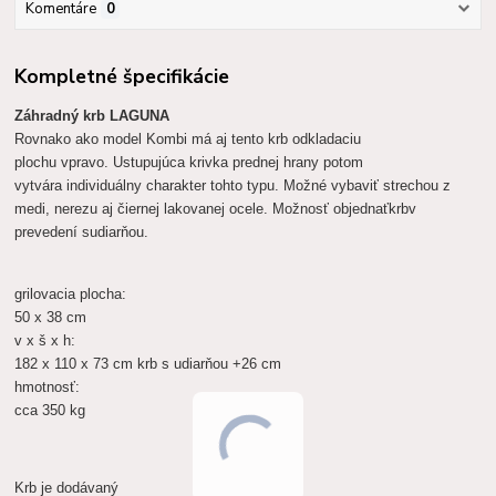
Komentáre
0
Kompletné špecifikácie
Záhradný krb LAGUNA
Rovnako ako
model
Kombi
má
aj tento
krb
odkladaciu
plochu
vpravo.
Ustupujúca
krivka
prednej
hrany
potom
vytvára
individuálny charakter
tohto typu.
Možné vybaviť
strechou
z
medi
,
nerezu
aj
čiernej lakovanej
ocele.
Možnosť objednať
krb
v
prevedení s
udiarňou
.
grilovacia
plocha:
50
x 38
cm
v
x
š
x
h:
182
x 110
x 73
cm
krb s
udiarňou
+26
cm
hmotnosť:
cca
350 kg
Krb
je dodávaný