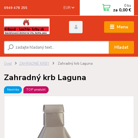
0
ks
EUR
0949 476 255
za
0,00 €
Menu
Hľadať
Úvod
ZAHRADNÉ KRBY
Zahradný krb Laguna
Zahradný krb Laguna
Novinka
TOP produkt