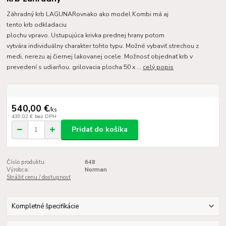
Záhradný krb LAGUNARovnako ako model Kombi má aj
tento krb odkladaciu
plochu vpravo. Ustupujúca krivka prednej hrany potom
vytvára individuálny charakter tohto typu. Možné vybaviť strechou z
medi, nerezu aj čiernej lakovanej ocele. Možnosť objednať krb v
prevedení s udiarňou. grilovacia plocha:50 x ...
celý popis
540,00 €
/
ks
439,02 €
bez DPH
Pridať do košíka
Číslo produktu:
648
Výrobca:
Norman
Strážiť cenu / dostupnosť
Kompletné špecifikácie