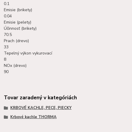
0.1
Emisie (brikety)
0.04
Emisie (pelety)
Účinnosť (brikety)
70.5
Prach (drevo)
33
Tepelný výkon vykurovací
8
NOx (drevo)
90
Tovar zaradený v kategóriách
KRBOVÉ KACHLE, PECE, PIECKY
Krbové kachle THORMA