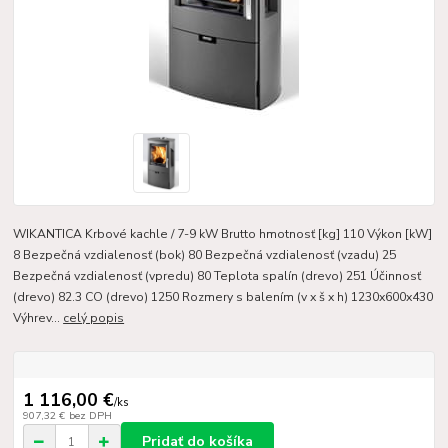
WIKANTICA Krbové kachle / 7-9 kW Brutto hmotnosť [kg] 110 Výkon [kW]
8 Bezpečná vzdialenosť (bok) 80 Bezpečná vzdialenosť (vzadu) 25
Bezpečná vzdialenosť (vpredu) 80 Teplota spalín (drevo) 251 Účinnosť
(drevo) 82.3 CO (drevo) 1250 Rozmery s balením (v x š x h) 1230x600x430
Výhrev...
celý popis
1 116,00 €
/
ks
907,32 €
bez DPH
Pridať do košíka