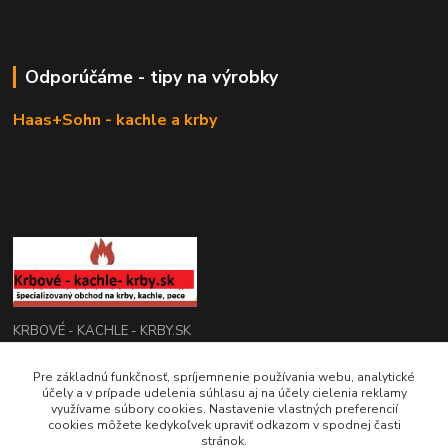
Odporúčáme - tipy na výrobky
Haas+Sohn - kachle a krby
KRBOVÉ - KACHLE - KRBY.SK
0949 476 255
Pre základnú funkčnosť, spríjemnenie používania webu, analytické
účely a v prípade udelenia súhlasu aj na účely cielenia reklamy
08:00 - 17.00
využívame súbory cookies. Nastavenie vlastných preferencií
cookies môžete kedykoľvek upraviť odkazom v spodnej časti
rbobchodsk@gmail.com
stránok.