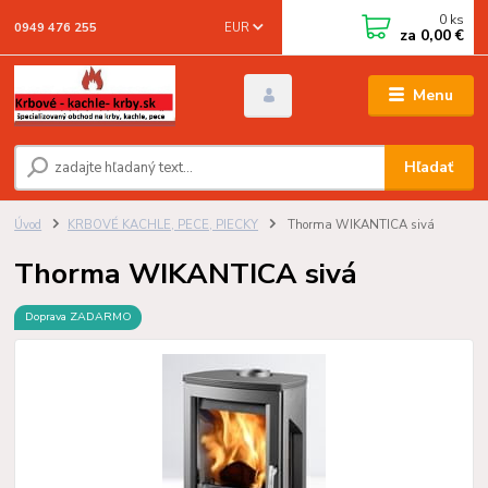
0
ks
EUR
0949 476 255
za
0,00 €
Menu
Hľadať
Úvod
KRBOVÉ KACHLE, PECE, PIECKY
Thorma WIKANTICA sivá
Thorma WIKANTICA sivá
Doprava ZADARMO