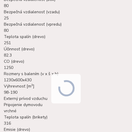
80
Bezpečná vzdialenosť (vzadu)
25
Bezpečná vzdialenosť (vpredu)
80
Teplota spalín (drevo)
251
Účinnosť (drevo)
82.3
CO (drevo)
1250
Rozmery s balením (v x š x h)
1230x600x430
3
Výhrevnosť [m
]
98-190
Externý prívod vzduchu
Pripojenie dymovodu
vrchné
Teplota spalín (brikety)
316
Emisie (drevo)