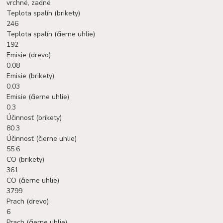
vrchné, zadné
Teplota spalín (brikety)
246
Teplota spalín (čierne uhlie)
192
Emisie (drevo)
0.08
Emisie (brikety)
0.03
Emisie (čierne uhlie)
0.3
Účinnosť (brikety)
80.3
Účinnosť (čierne uhlie)
55.6
CO (brikety)
361
CO (čierne uhlie)
3799
Prach (drevo)
6
Prach (čierne uhlie)