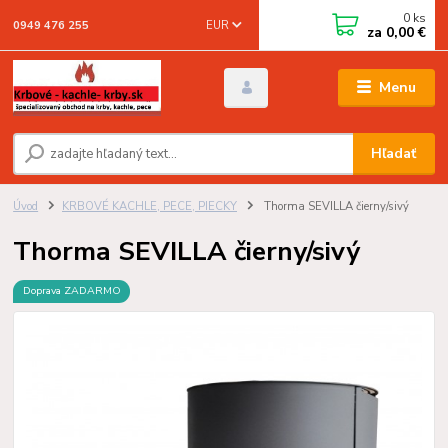
0
ks
EUR
0949 476 255
za
0,00 €
Menu
Hľadať
Úvod
KRBOVÉ KACHLE, PECE, PIECKY
Thorma SEVILLA čierny/sivý
Thorma SEVILLA čierny/sivý
Doprava ZADARMO