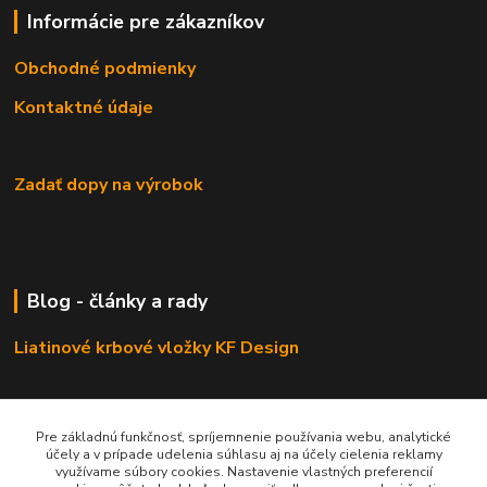
Informácie pre zákazníkov
Obchodné podmienky
Kontaktné údaje
Zadať dopy na výrobok
Blog - články a rady
Liatinové krbové vložky KF Design
Pre základnú funkčnosť, spríjemnenie používania webu, analytické
účely a v prípade udelenia súhlasu aj na účely cielenia reklamy
Odporúčáme - tipy na výrobky
využívame súbory cookies. Nastavenie vlastných preferencií