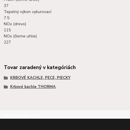
37
Tepelný výkon vykurovací
7.5
NOx (drevo)
115
NOx (čierne uhlie)
227
Tovar zaradený v kategóriách
KRBOVÉ KACHLE, PECE, PIECKY
Krbové kachle THORMA
©RB Business 2015