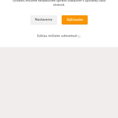
cookies môžete kedykoľvek upraviť odkazom v spodnej časti
stránok.
Haas+Sohn - kachle a krby
Súhlasím
Nastavenia
Súhlas môžete odmietnuť
tu
.
KRBOVÉ - KACHLE - KRBY.SK
0949 476 255
08:00 - 17.00
rbobchodsk@gmail.com