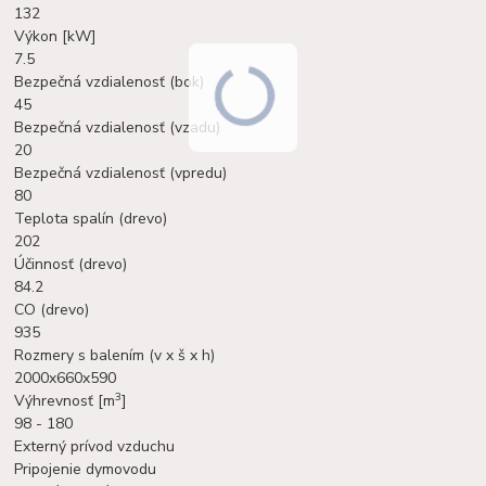
132
Výkon [kW]
7.5
Bezpečná vzdialenosť (bok)
45
Bezpečná vzdialenosť (vzadu)
20
Bezpečná vzdialenosť (vpredu)
80
Teplota spalín (drevo)
202
Účinnosť (drevo)
84.2
CO (drevo)
935
Rozmery s balením (v x š x h)
2000x660x590
3
Výhrevnosť [m
]
98 - 180
Externý prívod vzduchu
Pripojenie dymovodu