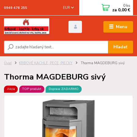
0
ks
EUR
0949 476 255
za
0,00 €
Menu
Hľadať
Úvod
KRBOVÉ KACHLE, PECE, PIECKY
Thorma MAGDEBURG sivý
Thorma MAGDEBURG sivý
Akcia
TOP produkt
Doprava ZADARMO