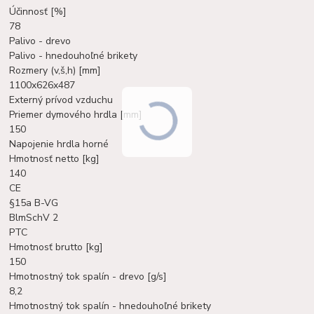
Účinnosť [%]
78
Palivo - drevo
Palivo - hnedouhoľné brikety
Rozmery (v,š,h) [mm]
1100x626x487
Externý prívod vzduchu
Priemer dymového hrdla [mm]
150
Napojenie hrdla horné
Hmotnosť netto [kg]
140
CE
§15a B-VG
BlmSchV 2
PTC
Hmotnosť brutto [kg]
150
Hmotnostný tok spalín - drevo [g/s]
8,2
Hmotnostný tok spalín - hnedouhoľné brikety