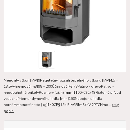
Menovitý výkon [kW]9Regulačný rozsah tepelného výkonu [kW]4,5 ÷
13,5Výhrevnosť [m3]98 ÷ 200Účinnosť [%]78Palivo - drevoPalivo -
hnedouhoľné briketyRozmery (v,š,h) [mm]1100x626x487Externý prívod
vzduchuPriemer dymového hrdla [mm]150Napojenie hrdla
hornéHmotnosť netto [kg]140CE§15a B-VGBlmSchV 2PTCHmo...
celý
popis