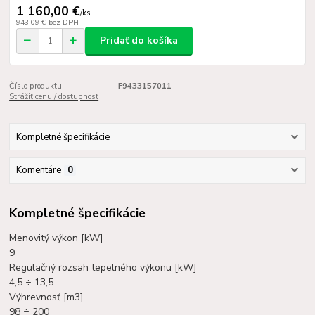
1 160,00 €
/
ks
943,09 €
bez DPH
Pridať do košíka
Číslo produktu:
F9433157011
Strážiť cenu / dostupnosť
Kompletné špecifikácie
Komentáre
0
Kompletné špecifikácie
Menovitý výkon [kW]
9
Regulačný rozsah tepelného výkonu [kW]
4,5 ÷ 13,5
Výhrevnosť [m3]
98 ÷ 200