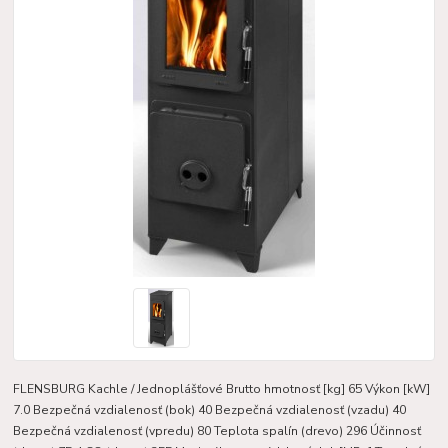
FLENSBURG Kachle / Jednoplášťové Brutto hmotnosť [kg] 65 Výkon [kW]
7.0 Bezpečná vzdialenosť (bok) 40 Bezpečná vzdialenosť (vzadu) 40
Bezpečná vzdialenosť (vpredu) 80 Teplota spalín (drevo) 296 Účinnosť