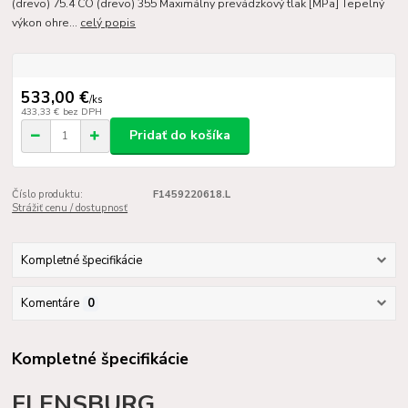
(drevo) 75.4 CO (drevo) 355 Maximálny prevádzkový tlak [MPa] Tepelný
výkon ohre...
celý popis
533,00 €
/
ks
433,33 €
bez DPH
Pridať do košíka
Číslo produktu:
F1459220618.L
Strážiť cenu / dostupnosť
Kompletné špecifikácie
Komentáre
0
Kompletné špecifikácie
FLENSBURG