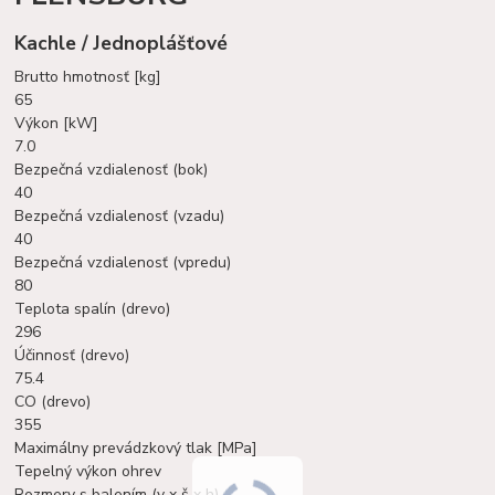
Kachle / Jednoplášťové
Brutto hmotnosť [kg]
65
Výkon [kW]
7.0
Bezpečná vzdialenosť (bok)
40
Bezpečná vzdialenosť (vzadu)
40
Bezpečná vzdialenosť (vpredu)
80
Teplota spalín (drevo)
296
Účinnosť (drevo)
75.4
CO (drevo)
355
Maximálny prevádzkový tlak [MPa]
Tepelný výkon ohrev
Rozmery s balením (v x š x h)