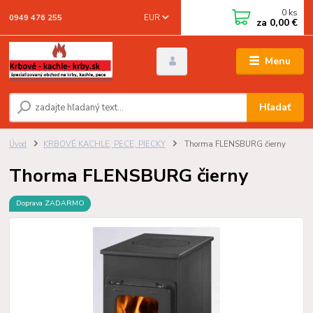
0
ks
EUR
0949 476 255
za
0,00 €
Menu
Hľadať
Úvod
KRBOVÉ KACHLE, PECE, PIECKY
Thorma FLENSBURG čierny
Thorma FLENSBURG čierny
Doprava ZADARMO