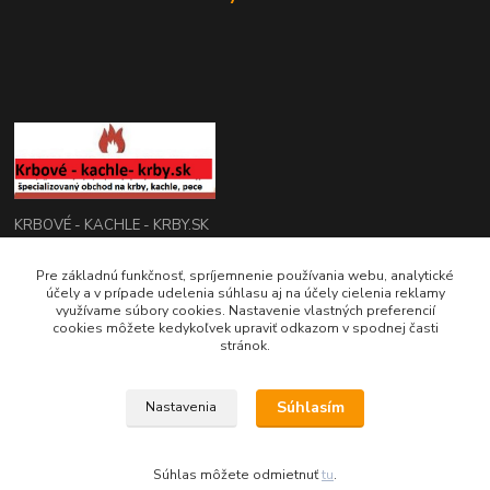
KRBOVÉ - KACHLE - KRBY.SK
0949 476 255
Pre základnú funkčnosť, spríjemnenie používania webu, analytické
účely a v prípade udelenia súhlasu aj na účely cielenia reklamy
08:00 - 17.00
využívame súbory cookies. Nastavenie vlastných preferencií
cookies môžete kedykoľvek upraviť odkazom v spodnej časti
rbobchodsk@gmail.com
stránok.
Súhlasím
Nastavenia
2022 RB Business Slovakia, s. r. o.
Súhlas môžete odmietnuť
tu
.