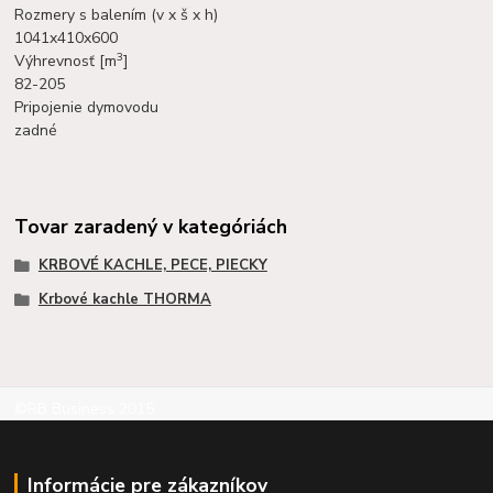
Rozmery s balením (v x š x h)
1041x410x600
3
Výhrevnosť [m
]
82-205
Pripojenie dymovodu
zadné
Tovar zaradený v kategóriách
KRBOVÉ KACHLE, PECE, PIECKY
Krbové kachle THORMA
©RB Business 2015
Informácie pre zákazníkov