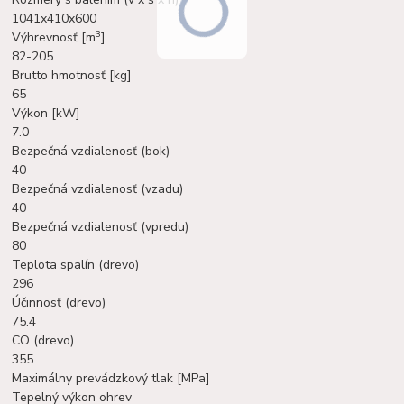
1041x410x600
3
Výhrevnosť [m
]
82-205
Brutto hmotnosť [kg]
65
Výkon [kW]
7.0
Bezpečná vzdialenosť (bok)
40
Bezpečná vzdialenosť (vzadu)
40
Bezpečná vzdialenosť (vpredu)
80
Teplota spalín (drevo)
296
Účinnosť (drevo)
75.4
CO (drevo)
355
Maximálny prevádzkový tlak [MPa]
Tepelný výkon ohrev