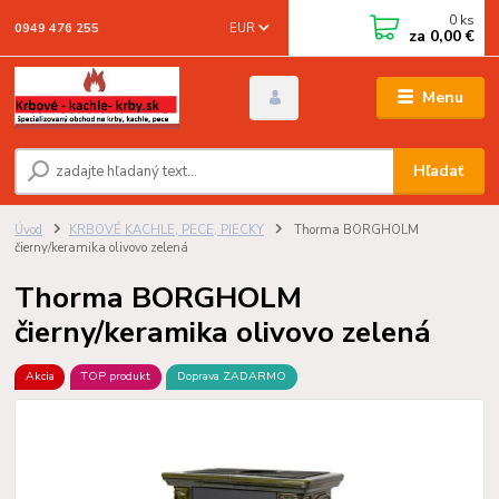
0
ks
EUR
0949 476 255
za
0,00 €
Menu
Hľadať
Úvod
KRBOVÉ KACHLE, PECE, PIECKY
Thorma BORGHOLM
čierny/keramika olivovo zelená
Thorma BORGHOLM
čierny/keramika olivovo zelená
Akcia
TOP produkt
Doprava ZADARMO