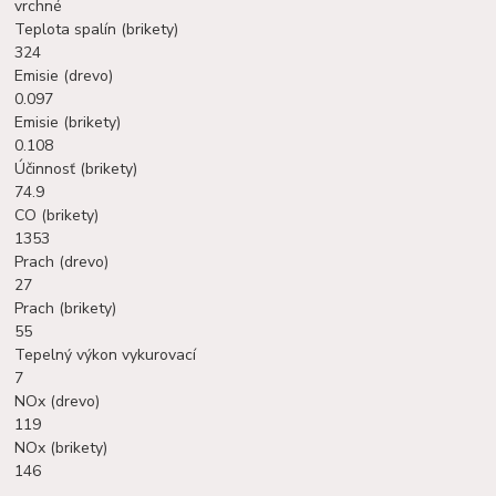
vrchné
Teplota spalín (brikety)
324
Emisie (drevo)
0.097
Emisie (brikety)
0.108
Účinnosť (brikety)
74.9
CO (brikety)
1353
Prach (drevo)
27
Prach (brikety)
55
Tepelný výkon vykurovací
7
NOx (drevo)
119
NOx (brikety)
146