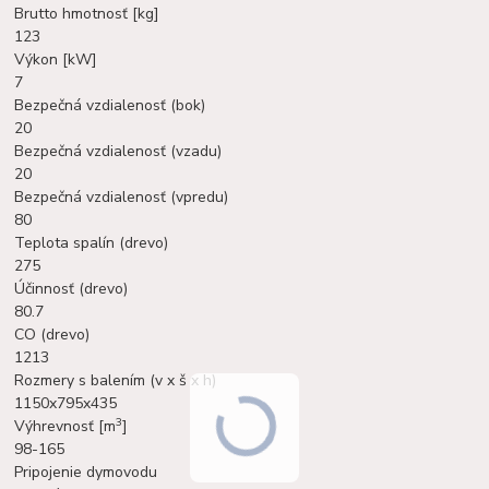
Brutto hmotnosť [kg]
123
Výkon [kW]
7
Bezpečná vzdialenosť (bok)
20
Bezpečná vzdialenosť (vzadu)
20
Bezpečná vzdialenosť (vpredu)
80
Teplota spalín (drevo)
275
Účinnosť (drevo)
80.7
CO (drevo)
1213
Rozmery s balením (v x š x h)
1150x795x435
3
Výhrevnosť [m
]
98-165
Pripojenie dymovodu