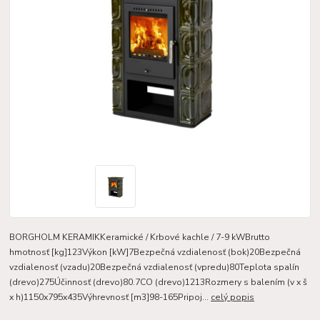
BORGHOLM KERAMIKKeramické / Krbové kachle / 7-9 kWBrutto
hmotnosť [kg]123Výkon [kW]7Bezpečná vzdialenosť (bok)20Bezpečná
vzdialenosť (vzadu)20Bezpečná vzdialenosť (vpredu)80Teplota spalín
(drevo)275Účinnosť (drevo)80.7CO (drevo)1213Rozmery s balením (v x š
x h)1150x795x435Výhrevnosť [m3]98-165Pripoj...
celý popis