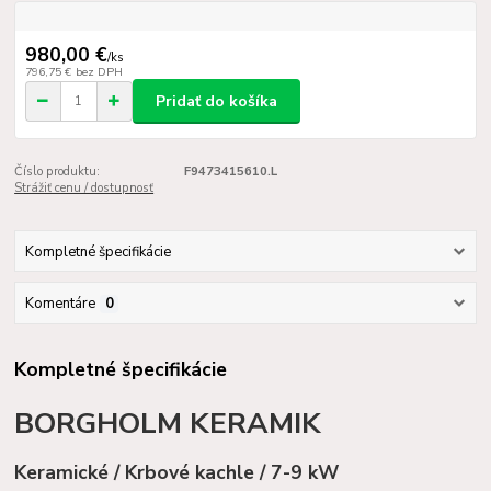
980,00 €
/
ks
796,75 €
bez DPH
Pridať do košíka
Číslo produktu:
F9473415610.L
Strážiť cenu / dostupnosť
Kompletné špecifikácie
Komentáre
0
Kompletné špecifikácie
BORGHOLM KERAMIK
Keramické / Krbové kachle / 7-9 kW