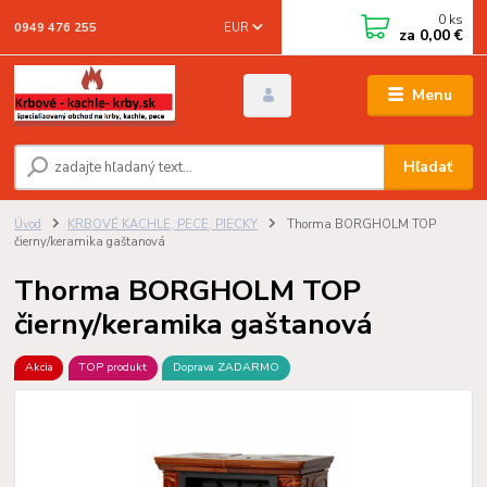
0
ks
EUR
0949 476 255
za
0,00 €
Menu
Hľadať
Úvod
KRBOVÉ KACHLE, PECE, PIECKY
Thorma BORGHOLM TOP
čierny/keramika gaštanová
Thorma BORGHOLM TOP
čierny/keramika gaštanová
Akcia
TOP produkt
Doprava ZADARMO