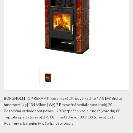
BORGHOLM TOP KERAMIK Keramické / Krbové kachle / 7-9 kW Brutto
hmotnosť [kg] 134 Výkon [kW] 7 Bezpečná vzdialenosť (bok) 20
Bezpečná vzdialenosť (vzadu) 20 Bezpečná vzdialenosť (vpredu) 80
Teplota spalín (drevo) 275 Účinnosť (drevo) 80.7 CO (drevo) 1213
Rozmery s balením (v x š x h...
celý popis