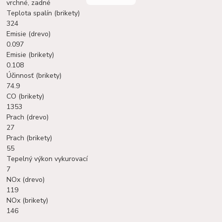
vrchné, zadné
Teplota spalín (brikety)
324
Emisie (drevo)
0.097
Emisie (brikety)
0.108
Účinnosť (brikety)
74.9
CO (brikety)
1353
Prach (drevo)
27
Prach (brikety)
55
Tepelný výkon vykurovací
7
NOx (drevo)
119
NOx (brikety)
146