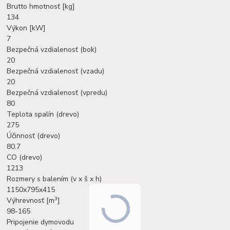
Brutto hmotnosť [kg]
134
Výkon [kW]
7
Bezpečná vzdialenosť (bok)
20
Bezpečná vzdialenosť (vzadu)
20
Bezpečná vzdialenosť (vpredu)
80
Teplota spalín (drevo)
275
Účinnosť (drevo)
80.7
CO (drevo)
1213
Rozmery s balením (v x š x h)
1150x795x415
3
Výhrevnosť [m
]
98-165
Pripojenie dymovodu