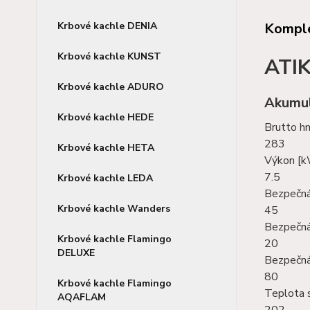
Komple
Krbové kachle DENIA
Krbové kachle KUNST
ATI
Krbové kachle ADURO
Akumul
Krbové kachle HEDE
Brutto h
283
Krbové kachle HETA
Výkon [
7.5
Krbové kachle LEDA
Bezpečná
Krbové kachle Wanders
45
Bezpečná
Krbové kachle Flamingo
20
DELUXE
Bezpečná
80
Krbové kachle Flamingo
Teplota s
AQAFLAM
202