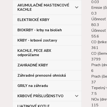
0.03
AKUMULAČNÉ MASTENCOVÉ
Emisie (či
KACHLE
0.3
Účinnosť 
ELEKTRICKÉ KRBY
80.3
BIOKRBY - krby na biolieh
Účinnosť 
55.6
KRBY - krbové zostavy
CO (brike
361
KACHLE, PECE ABX
CO (čiern
odporúčame
3799
Prach (dr
ZAHRADNÉ KRBY
6
Záhradné prenosné ohniská
Prach (čie
37
GRILY na záhradu
Tepelný 
7.5
KRBOVÉ PRÍSLUŠENSTVO
NOx (dre
115
LIATINOVÉ KOTLE