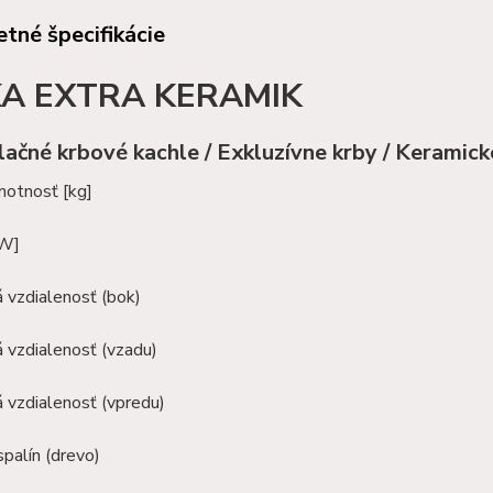
tné špecifikácie
KA EXTRA KERAMIK
ačné krbové kachle / Exkluzívne krby / Keramick
motnosť [kg]
kW]
 vzdialenosť (bok)
 vzdialenosť (vzadu)
 vzdialenosť (vpredu)
palín (drevo)