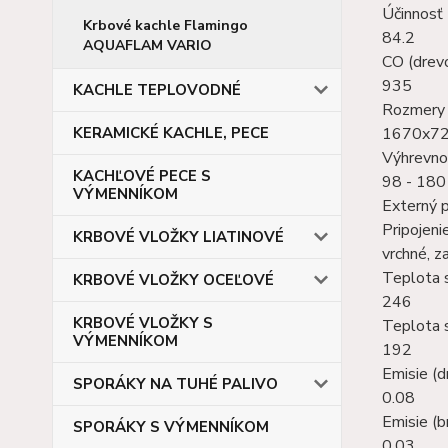
Účinnosť 
Krbové kachle Flamingo
84.2
AQUAFLAM VARIO
CO (drev
935
KACHLE TEPLOVODNÉ
Rozmery s
KERAMICKÉ KACHLE, PECE
1670x7
Výhrevno
KACHĽOVÉ PECE S
98 - 180
VÝMENNÍKOM
Externý 
Pripojen
KRBOVÉ VLOŽKY LIATINOVÉ
vrchné, z
Teplota s
KRBOVÉ VLOŽKY OCEĽOVÉ
246
KRBOVÉ VLOŽKY S
Teplota s
VÝMENNÍKOM
192
Emisie (d
SPORÁKY NA TUHÉ PALIVO
0.08
Emisie (b
SPORÁKY S VÝMENNÍKOM
0.03