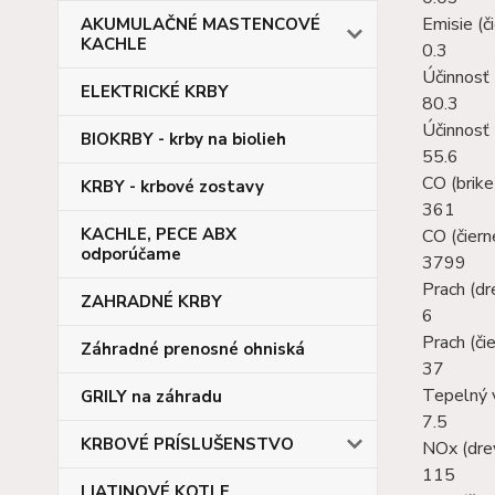
Emisie (či
AKUMULAČNÉ MASTENCOVÉ
KACHLE
0.3
Účinnosť 
ELEKTRICKÉ KRBY
80.3
Účinnosť 
BIOKRBY - krby na biolieh
55.6
CO (brike
KRBY - krbové zostavy
361
KACHLE, PECE ABX
CO (čiern
odporúčame
3799
Prach (dr
ZAHRADNÉ KRBY
6
Prach (čie
Záhradné prenosné ohniská
37
Tepelný 
GRILY na záhradu
7.5
KRBOVÉ PRÍSLUŠENSTVO
NOx (dre
115
LIATINOVÉ KOTLE