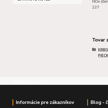
NOx (čier
227
Tovar 
KRBO
PIEC
©RB Business 2015
Informácie pre zákazníkov
Blog - 