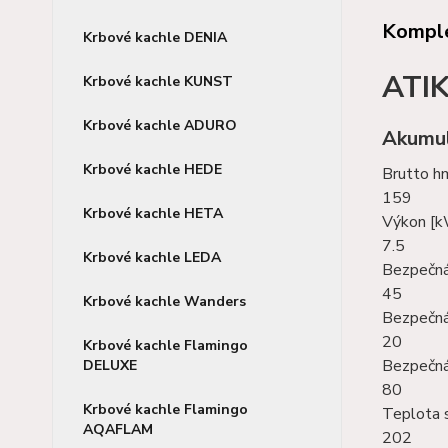
Komple
Krbové kachle DENIA
ATI
Krbové kachle KUNST
Krbové kachle ADURO
Akumul
Krbové kachle HEDE
Brutto h
159
Krbové kachle HETA
Výkon [
7.5
Krbové kachle LEDA
Bezpečná
45
Krbové kachle Wanders
Bezpečná
20
Krbové kachle Flamingo
Bezpečná
DELUXE
80
Krbové kachle Flamingo
Teplota s
AQAFLAM
202