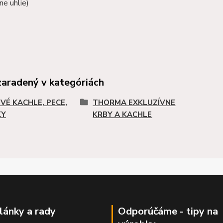
ne uhlie)
zaradený v kategóriách
VÉ KACHLE, PECE,
THORMA EXKLUZÍVNE
KY
KRBY A KACHLE
články a rady
Odporúčáme - tipy na