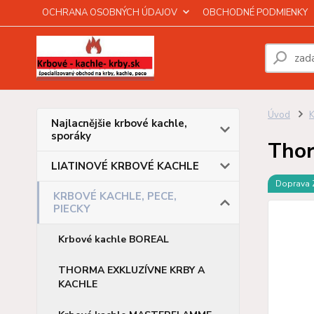
OCHRANA OSOBNÝCH ÚDAJOV
OBCHODNÉ PODMIENKY
Úvod
Najlacnějšie krbové kachle,
sporáky
Tho
LIATINOVÉ KRBOVÉ KACHLE
Doprava
KRBOVÉ KACHLE, PECE,
PIECKY
Krbové kachle BOREAL
THORMA EXKLUZÍVNE KRBY A
KACHLE