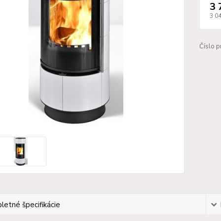
3 
3 0
Číslo p
etné špecifikácie