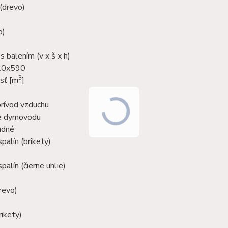
(drevo)
o)
 balením (v x š x h)
20x590
3
sť [m
]
prívod vzduchu
ie dymovodu
adné
palín (brikety)
palín (čierne uhlie)
revo)
rikety)