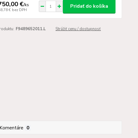
750,00 €
/
ks
Pridať do košíka
48,78 €
bez DPH
roduktu:
F9489652011.L
Strážiť cenu / dostupnosť
Komentáre
0