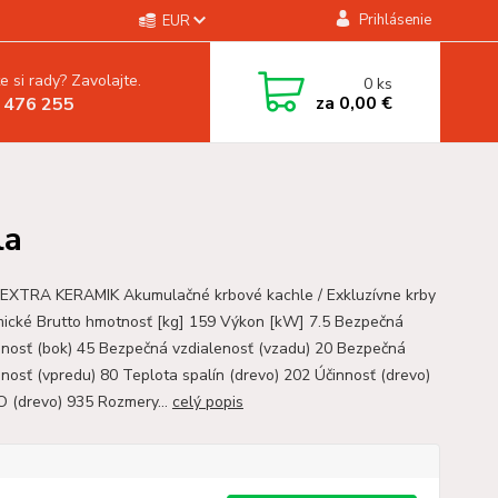
Prihlásenie
EUR
e si rady? Zavolajte.
0
ks
za
0,00 €
 476 255
la
EXTRA KERAMIK Akumulačné krbové kachle / Exkluzívne krby
mické Brutto hmotnosť [kg] 159 Výkon [kW] 7.5 Bezpečná
enosť (bok) 45 Bezpečná vzdialenosť (vzadu) 20 Bezpečná
enosť (vpredu) 80 Teplota spalín (drevo) 202 Účinnosť (drevo)
O (drevo) 935 Rozmery...
celý popis