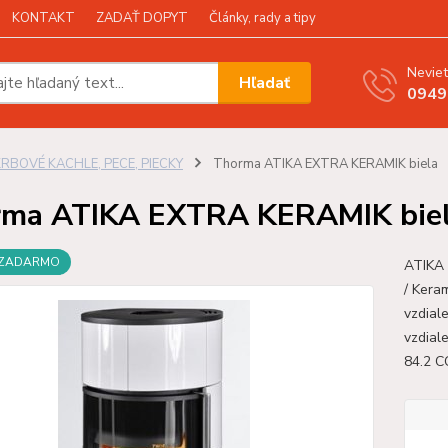
KONTAKT
ZADAŤ DOPYT
Články, rady a tipy
Neviet
Hľadať
0949
KRBOVÉ KACHLE, PECE, PIECKY
Thorma ATIKA EXTRA KERAMIK biela
rma ATIKA EXTRA KERAMIK bie
 ZADARMO
ATIKA 
/ Kera
vzdial
vzdial
84.2 C