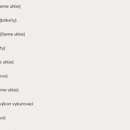
erne uhlie)
(brikety)
(čierne uhlie)
ty)
e uhlie)
evo)
rne uhlie)
výkon vykurovací
vo)