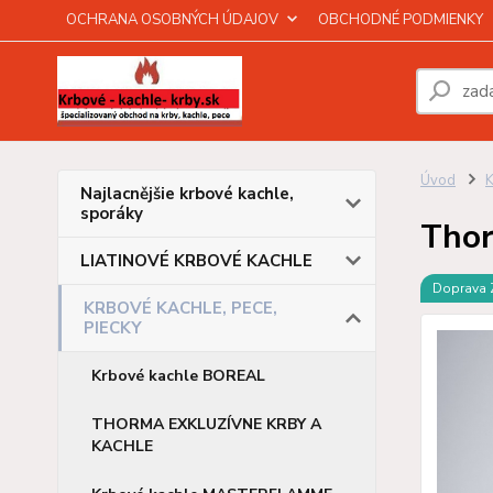
OCHRANA OSOBNÝCH ÚDAJOV
OBCHODNÉ PODMIENKY
Úvod
Najlacnějšie krbové kachle,
sporáky
Tho
LIATINOVÉ KRBOVÉ KACHLE
Doprava
KRBOVÉ KACHLE, PECE,
PIECKY
Krbové kachle BOREAL
THORMA EXKLUZÍVNE KRBY A
KACHLE