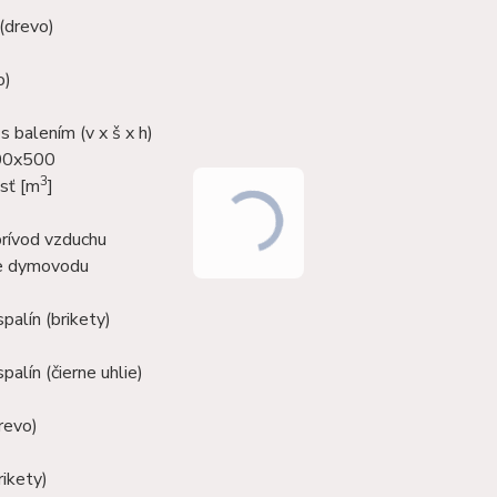
(drevo)
o)
 balením (v x š x h)
00x500
3
sť [m
]
prívod vzduchu
ie dymovodu
palín (brikety)
palín (čierne uhlie)
revo)
rikety)