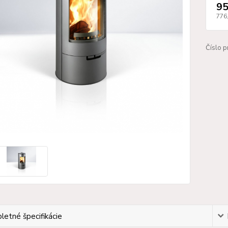
95
776
Číslo p
etné špecifikácie