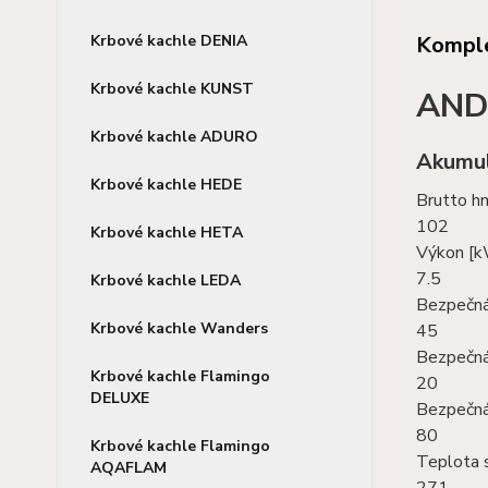
Komple
Krbové kachle DENIA
Krbové kachle KUNST
AND
Krbové kachle ADURO
Akumul
Krbové kachle HEDE
Brutto h
102
Krbové kachle HETA
Výkon [
7.5
Krbové kachle LEDA
Bezpečná
Krbové kachle Wanders
45
Bezpečná
Krbové kachle Flamingo
20
DELUXE
Bezpečná
80
Krbové kachle Flamingo
Teplota s
AQAFLAM
271