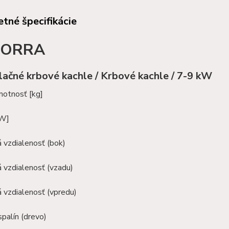
tné špecifikácie
ORRA
ačné krbové kachle / Krbové kachle / 7-9 kW
motnosť [kg]
kW]
 vzdialenosť (bok)
 vzdialenosť (vzadu)
 vzdialenosť (vpredu)
palín (drevo)