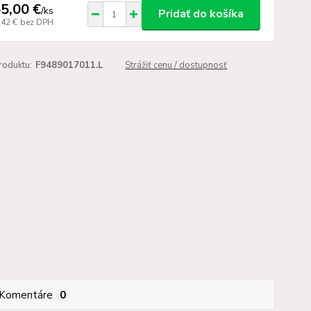
5,00 €
/
ks
Pridať do košíka
,42 €
bez DPH
roduktu:
F9489017011.L
Strážiť cenu / dostupnosť
Komentáre
0