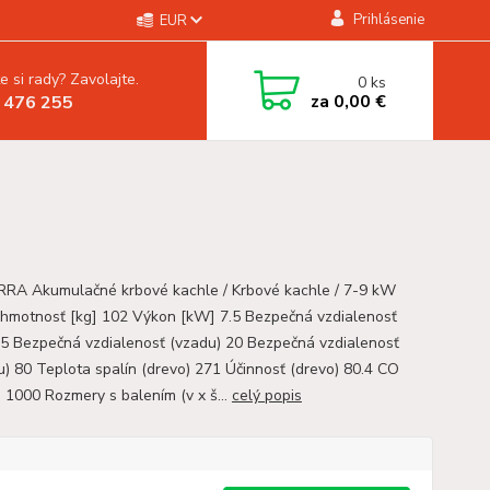
Prihlásenie
EUR
e si rady? Zavolajte.
0
ks
za
0,00 €
 476 255
A Akumulačné krbové kachle / Krbové kachle / 7-9 kW
 hmotnosť [kg] 102 Výkon [kW] 7.5 Bezpečná vzdialenosť
45 Bezpečná vzdialenosť (vzadu) 20 Bezpečná vzdialenosť
u) 80 Teplota spalín (drevo) 271 Účinnosť (drevo) 80.4 CO
) 1000 Rozmery s balením (v x š...
celý popis