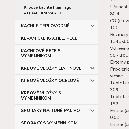
Účinnosť 
Krbové kachle Flamingo
AQUAFLAM VARIO
80.4
CO (drev
KACHLE TEPLOVODNÉ
1000
Rozmery s
KERAMICKÉ KACHLE, PECE
1340x6
Výhrevno
KACHĽOVÉ PECE S
98 - 180
VÝMENNÍKOM
Externý 
KRBOVÉ VLOŽKY LIATINOVÉ
Pripojen
vrchné
KRBOVÉ VLOŽKY OCEĽOVÉ
Teplota s
309
KRBOVÉ VLOŽKY S
Teplota s
VÝMENNÍKOM
192
Emisie (d
SPORÁKY NA TUHÉ PALIVO
0.08
SPORÁKY S VÝMENNÍKOM
Emisie (b