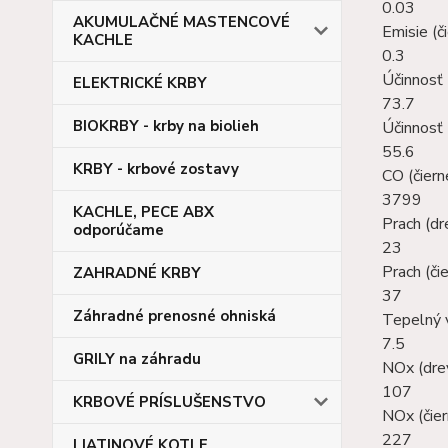
0.03
AKUMULAČNÉ MASTENCOVÉ
Emisie (či
KACHLE
0.3
Účinnosť 
ELEKTRICKÉ KRBY
73.7
BIOKRBY - krby na biolieh
Účinnosť 
55.6
KRBY - krbové zostavy
CO (čiern
3799
KACHLE, PECE ABX
Prach (dr
odporúčame
23
Prach (čie
ZAHRADNÉ KRBY
37
Záhradné prenosné ohniská
Tepelný 
7.5
GRILY na záhradu
NOx (dre
107
KRBOVÉ PRÍSLUŠENSTVO
NOx (čier
227
LIATINOVÉ KOTLE