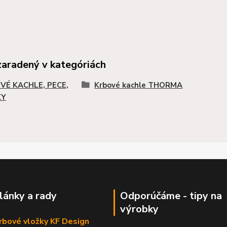
zaradený v kategóriách
VÉ KACHLE, PECE,
Krbové kachle THORMA
KY
články a rady
Odporúčáme - tipy na
výrobky
krbové vložky KF Design