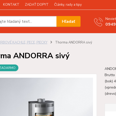
KONTAKT
ZADAŤ DOPYT
Články, rady a tipy
Neviet
Hľadať
0949
KRBOVÉ KACHLE, PECE, PIECKY
Thorma ANDORRA sivý
rma ANDORRA sivý
 ZADARMO
ANDORR
Brutto
(bok) 
(vpred
(drevo