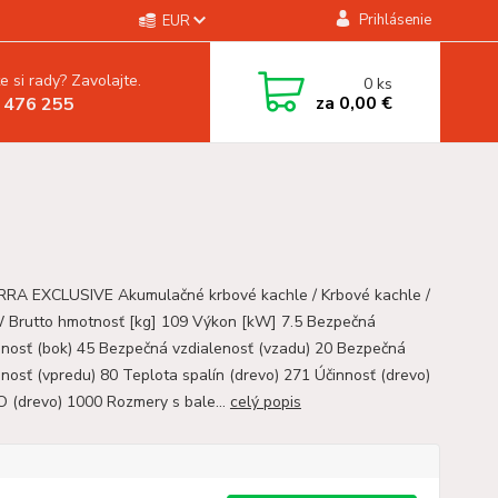
Prihlásenie
EUR
e si rady? Zavolajte.
0
ks
za
0,00 €
 476 255
A EXCLUSIVE Akumulačné krbové kachle / Krbové kachle /
 Brutto hmotnosť [kg] 109 Výkon [kW] 7.5 Bezpečná
enosť (bok) 45 Bezpečná vzdialenosť (vzadu) 20 Bezpečná
enosť (vpredu) 80 Teplota spalín (drevo) 271 Účinnosť (drevo)
O (drevo) 1000 Rozmery s bale...
celý popis