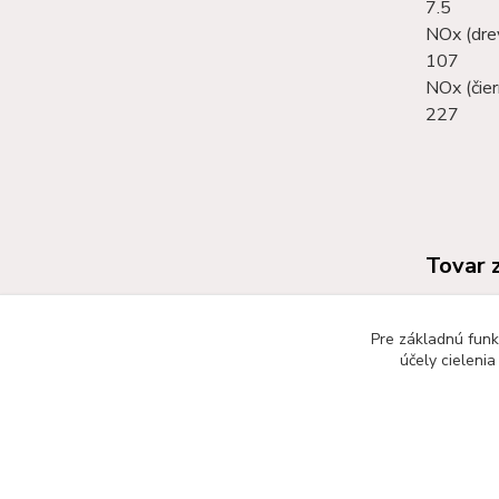
7.5
NOx (dre
107
NOx (čier
227
Tovar 
KRBO
PIEC
Pre základnú funk
účely cieleni
©RB Business 2015