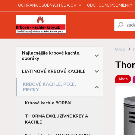
OCHRANA OSOBNÝCH ÚDAJOV
OBCHODNÉ PODMIENKY
Úvod
Najlacnějšie krbové kachle,
sporáky
Thor
LIATINOVÉ KRBOVÉ KACHLE
Akcia
KRBOVÉ KACHLE, PECE,
PIECKY
Krbové kachle BOREAL
THORMA EXKLUZÍVNE KRBY A
KACHLE