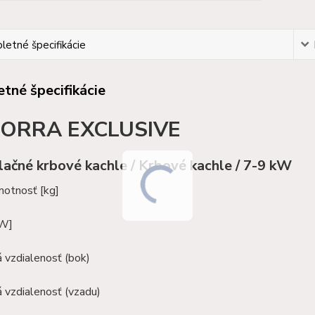
etné špecifikácie
tné špecifikácie
ORRA EXCLUSIVE
ačné krbové kachle / Krbové kachle / 7-9 kW
motnosť [kg]
kW]
 vzdialenosť (bok)
 vzdialenosť (vzadu)