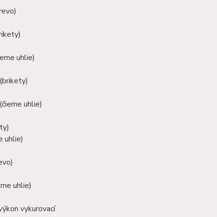
revo)
rikety)
erne uhlie)
(brikety)
(čierne uhlie)
ty)
e uhlie)
evo)
rne uhlie)
výkon vykurovací