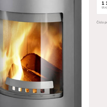
1 
954
Číslo p