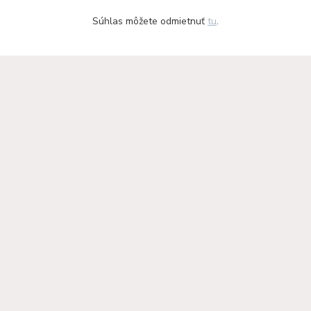
Súhlas môžete odmietnuť
tu
.
články a rady
Odporúčáme - tipy na
výrobky
krbové vložky KF Design
Haas+Sohn - kachle a krby