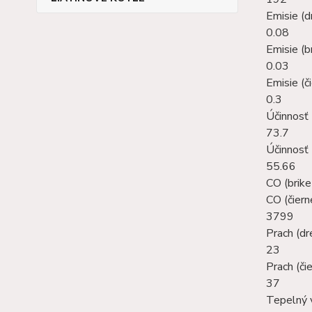
Emisie (d
0.08
Emisie (b
0.03
Emisie (či
0.3
Účinnosť 
73.7
Účinnosť 
55.66
CO (brike
CO (čiern
3799
Prach (dr
23
Prach (čie
37
Tepelný 