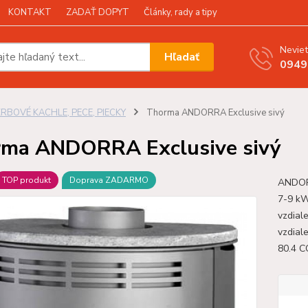
KONTAKT
ZADAŤ DOPYT
Články, rady a tipy
Neviet
Hľadať
0949
KRBOVÉ KACHLE, PECE, PIECKY
Thorma ANDORRA Exclusive sivý
ma ANDORRA Exclusive sivý
TOP produkt
Doprava ZADARMO
ANDORR
7-9 kW
vzdial
vzdial
80.4 C