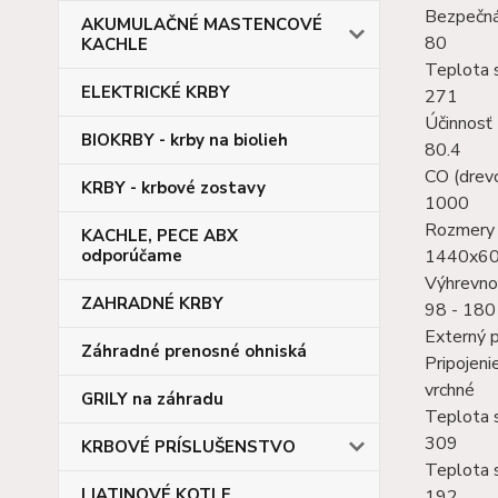
Bezpečná
AKUMULAČNÉ MASTENCOVÉ
80
KACHLE
Teplota s
ELEKTRICKÉ KRBY
271
Účinnosť 
BIOKRBY - krby na biolieh
80.4
CO (drev
KRBY - krbové zostavy
1000
Rozmery s
KACHLE, PECE ABX
1440x6
odporúčame
Výhrevno
ZAHRADNÉ KRBY
98 - 180
Externý 
Záhradné prenosné ohniská
Pripojen
vrchné
GRILY na záhradu
Teplota s
309
KRBOVÉ PRÍSLUŠENSTVO
Teplota s
LIATINOVÉ KOTLE
192