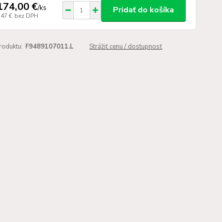
174,00 €
/
ks
Pridať do košíka
,47 €
bez DPH
roduktu:
F9489107011.L
Strážiť cenu / dostupnosť