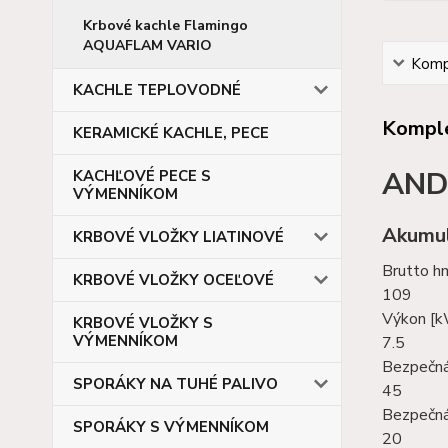
Krbové kachle Flamingo
AQUAFLAM VARIO
Kompl
KACHLE TEPLOVODNÉ
Komple
KERAMICKÉ KACHLE, PECE
AND
KACHĽOVÉ PECE S
VÝMENNÍKOM
Akumul
KRBOVÉ VLOŽKY LIATINOVÉ
Brutto h
KRBOVÉ VLOŽKY OCEĽOVÉ
109
Výkon [
KRBOVÉ VLOŽKY S
VÝMENNÍKOM
7.5
Bezpečná
SPORÁKY NA TUHÉ PALIVO
45
Bezpečná
SPORÁKY S VÝMENNÍKOM
20