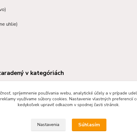
vo)
ne uhlie)
zaradený v kategóriách
VÉ KACHLE, PECE,
Krbové kachle THORMA
KY
čnosť, spríjemnenie používania webu, analytické účely a v prípade udel
a reklamy využívame súbory cookies. Nastavenie vlastných preferencií 
kedykoľvek upraviť odkazom v spodnej časti stránok.
Súhlasím
Nastavenia