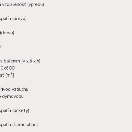
 vzdialenosť (vpredu)
palín (drevo)
(drevo)
o)
 balením (v x š x h)
00x600
3
sť [m
]
prívod vzduchu
ie dymovodu
palín (brikety)
palín (čierne uhlie)