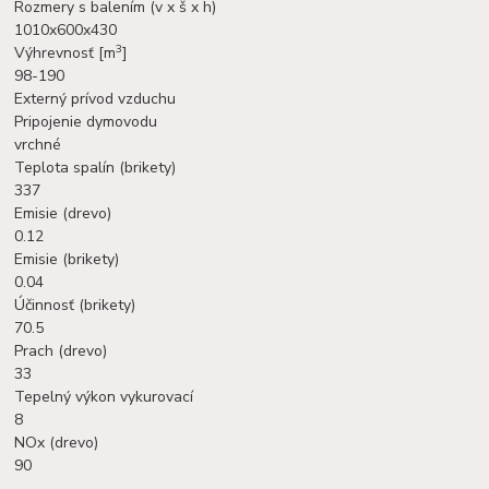
Rozmery s balením (v x š x h)
1010x600x430
3
Výhrevnosť [m
]
98-190
Externý prívod vzduchu
Pripojenie dymovodu
vrchné
Teplota spalín (brikety)
337
Emisie (drevo)
0.12
Emisie (brikety)
0.04
Účinnosť (brikety)
70.5
Prach (drevo)
33
Tepelný výkon vykurovací
8
NOx (drevo)
90