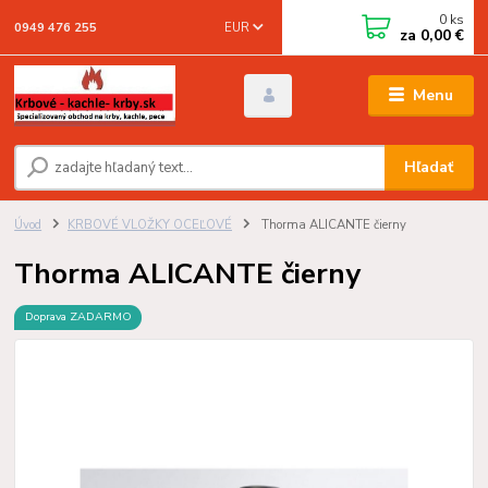
0
ks
EUR
0949 476 255
za
0,00 €
Menu
Hľadať
Úvod
KRBOVÉ VLOŽKY OCEĽOVÉ
Thorma ALICANTE čierny
Thorma ALICANTE čierny
Doprava ZADARMO