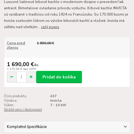
Luxusné liatinové krbové kachle v modernom dizajne v prevedení lak
antracit. Bimetalove ovladanie prívodu vzduchu. Krbové kachle INVICTA
sú vyrábané s tradíciou od roku 1924 vo Francúzsku. So 170 000 kusmi je
Invicta svetovým lídrom vo výrobe krbových kachlí a vložiek. Invicta má
záštitu nad všetkým...
celý popis
Cena pred
1 890,00 €
zľavou
1 690,00 €
/
ks
1 373,98 €
bez DPH
Pridať do košíka
Číslo produktu:
437
Výrobca:
Invicta
Výkon:
7 - 10 kW
Strážiť cenu / dostupnosť
Kompletné špecifikácie