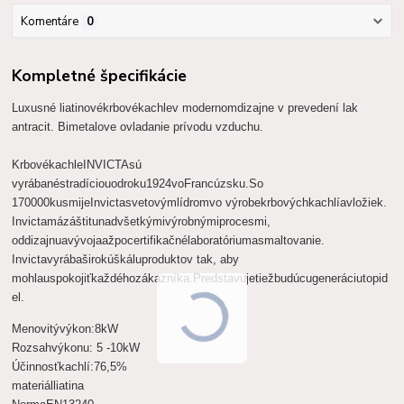
Komentáre
0
Kompletné špecifikácie
Luxusné liatinové
krbové
kachle
v modernom
dizajne
v prevedení lak
antracit. Bimetalove ovladanie prívodu vzduchu.
Krbové
kachle
INVICTA
sú
vyrábané
s
tradíciou
od
roku
1924
vo
Francúzsku.
So
170
000
kusmi
je
Invicta
svetovým
lídrom
vo výrobe
krbových
kachlí
a
vložiek
.
Invicta
má
záštitu
nad
všetkými
výrobnými
procesmi
,
od
dizajnu
a
vývoja
až
po
certifikačné
laboratórium
a
smaltovanie
.
Invicta
vyrába
širokú
škálu
produktov tak
,
aby
mohla
uspokojiť
každého
zákazníka.
Predstavuje
tiež
budúcu
generáciu
topid
el.
Menovitý
výkon:
8
kW
Rozsah
výkonu
:
5 -
10
kW
Účinnosť
kachlí:
76,5
%
materiál
liatina