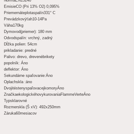
Norma
EN
13240
Emisie
CO (
Pri
13
%
O2
)
0,095
%
Priemerná
teplota
spalín
331
° C
Prevádzkový
ťah
10-14
Pa
Váha
170
kg
Dymovod
(priemer
): 180
mm
Odvod
spalín
:
vrchný
,
zadný
Dĺžka polien
:
54
cm
prikladanie
:
predné
Palivo
:
drevo
,
drevené
brikety
popolník
:
Áno
deflektor
:
Áno
Sekundárne spaľovanie:
Áno
Oplach
skla
:
áno
Dvojité
steny
spaľovacej
komory
Áno
Značka
ekologického
vykurovania
Flamme
Verte
Áno
Typ
skla
rovné
Rozmer
skla (
Š
x
V)
:
492x250
mm
Záruka
60
mesiacov