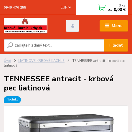
0
ks
EUR
0949 476 255
za
0,00 €
Menu
Hľadať
Úvod
LIATINOVÉ KRBOVÉ KACHLE
TENNESSEE antracit - krbová pec
liatinová
TENNESSEE antracit - krbová
pec liatinová
Novinka