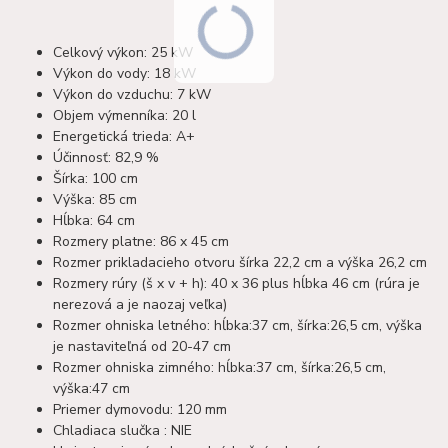
Celkový výkon: 25 kW
Výkon do vody: 18 kW
Výkon do vzduchu: 7 kW
Objem výmenníka: 20 l
Energetická trieda: A+
Účinnosť: 82,9 %
Šírka: 100 cm
Výška: 85 cm
Hĺbka: 64 cm
Rozmery platne: 86 x 45 cm
Rozmer prikladacieho otvoru šírka 22,2 cm a výška 26,2 cm
Rozmery rúry (š x v + h): 40 x 36 plus hĺbka 46 cm (rúra je
nerezová a je naozaj veľka)
Rozmer ohniska letného: hĺbka:37 cm, šírka:26,5 cm, výška
je nastaviteľná od 20-47 cm
Rozmer ohniska zimného: hĺbka:37 cm, šírka:26,5 cm,
výška:47 cm
Priemer dymovodu: 120 mm
Chladiaca slučka : NIE