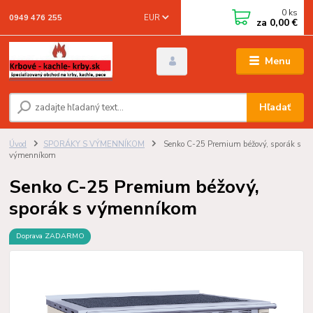
0
ks
EUR
0949 476 255
za
0,00 €
Menu
Hľadať
Úvod
SPORÁKY S VÝMENNÍKOM
Senko C-25 Premium béžový, sporák s
výmenníkom
Senko C-25 Premium béžový,
sporák s výmenníkom
Doprava ZADARMO