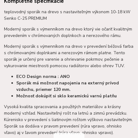
Kompletné špecifikácie
teplovodný sporák na drevo s nastaviteľným výkonom 10-18 kW
Senko C-25 PREMIUM
Moderný sporák s výmenníkom na drevo ktorý vie očariť kvalitným
prevedením v chrómovaných doplnkoch a nerezového rámu.
Moderný sporák s výmenníkom na drevo v prevedení béžová farba
s chrómovanými doplnkami a nerezovým rámom platne. Tento
sporák je určený pre varenie a ohrievanie pokrmov, pečenie a
vykurovanie miestnosti pomocou radiátorov alebo ohrev TUV.
ECO Design norma : ANO
Sporák má možnosť napojenia na externý prívod
vzduchu, priemer 120 mm.
Možnosť dokúpiť si sklo keramickú varnú platňu
Vysoká kvalita spracovania a použitých materiálov a krásny
moderný vzhľad. Nastaviteľný rošt na letnú a zimnú prevádzku.
Kúrenisko v prevedení s liatinovým roštom výškovo nastaviteľným.
Sporák sa dodáva v pravom prevedení (rúra vpravo, ohnisko
vľavo) aj v ľavom prevedení (rúra vľavo, ohnisko vpravo).