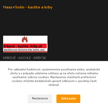
Haas+Sohn - kachle a krby
KRBOVÉ - KACHLE - KRBY.SK
0949 476 255
Pre základnú funkčnosť, spríjemnenie používania webu, analytické
účely a v prípade udelenia súhlasu aj na účely cielenia reklamy
08:00 - 17.00
využívame súbory cookies. Nastavenie vlastných preferencií
cookies môžete kedykoľvek upraviť odkazom v spodnej časti
rbobchodsk@gmail.com
stránok.
Súhlasím
Nastavenia