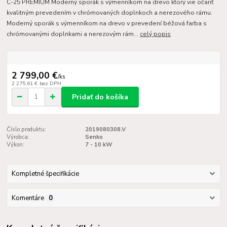
C-25 PREMIUM Moderný sporák s výmenníkom na drevo ktorý vie očariť
kvalitným prevedením v chrómovaných doplnkoch a nerezového rámu.
Moderný sporák s výmenníkom na drevo v prevedení béžová farba s
chrómovanými doplnkami a nerezovým rám...
celý popis
2 799,00 €
/
ks
2 275,61 €
bez DPH
Pridať do košíka
Číslo produktu:
2019080308.V
Výrobca:
Senko
Výkon:
7 - 10 kW
Kompletné špecifikácie
Komentáre
0