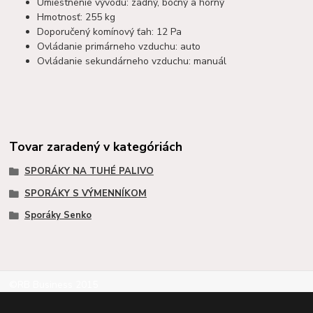
Umiestnenie vývodu: zadný, bočný a horný
Hmotnosť: 255 kg
Doporučený komínový ťah: 12 Pa
Ovládanie primárneho vzduchu: auto
Ovládanie sekundárneho vzduchu: manuál
Tovar zaradený v kategóriách
SPORÁKY NA TUHÉ PALIVO
SPORÁKY S VÝMENNÍKOM
Sporáky Senko
©RB Business 2015