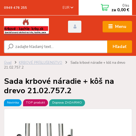
0
ks
EUR
0949 476 255
za
0,00 €
Menu
Hľadať
Úvod
KRBOVÉ PRÍSLUŠENSTVO
Sada krbové náradie + kôš na drevo
21.02.757.2
Sada krbové náradie + kôš na
drevo 21.02.757.2
Novinka
TOP produkt
Doprava ZADARMO