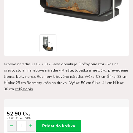
Krbové náradie 21.02.738.2 Sada obsahuje úložný priestor - kôš na
drevo, stojan na krbové náradie - kliešte, lopatku a metličku, prevedenie
čierna, boky nerez. Rozmery krbového náradia: Výška: 58 cm Šírka: 23 cm
Hĺbka: 25 cm Rozmery koša na drevo : Výška: 50 cm Šírka: 41 cm Hĺbka:
30 cm
celý popis
52,90 €
/
ks
43,01 €
bez DPH
Pridať do košíka