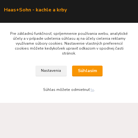
Haas+Sohn - kachle a krby
Pre základnú funkčnosť, spríjemnenie používania webu, analytické
účely a v prípade udelenia súhlasu aj na účely cielenia reklamy
využívame súbory cookies. Nastavenie vlastných preferencií
cookies môžete kedykoľvek upraviť odkazom v spodnej časti
stránok.
Súhlasím
Nastavenia
KRBOVÉ - KACHLE - KRBY.SK
0949 476 255
Súhlas môžete odmietnuť
tu
.
08:00 - 17.00
rbobchodsk@gmail.com