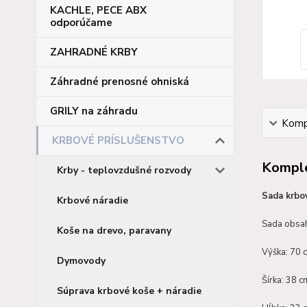
KACHLE, PECE ABX
odporúčame
ZAHRADNÉ KRBY
Záhradné prenosné ohniská
GRILY na záhradu
Kompl
KRBOVÉ PRÍSLUŠENSTVO
Komple
Krby - teplovzdušné rozvody
Sada krbov
Krbové náradie
Sada obsahu
Koše na drevo, paravany
Výška: 70 
Dymovody
Šírka: 38 c
Súprava krbové koše + náradie