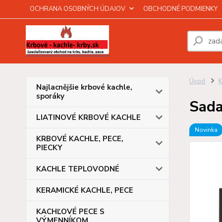
OCHRANA OSOBNÝCH ÚDAJOV
OBCHODNÉ PODMIENKY
Úvod
Najlacnějšie krbové kachle,
sporáky
Sada
LIATINOVÉ KRBOVÉ KACHLE
Novinka
KRBOVÉ KACHLE, PECE,
PIECKY
KACHLE TEPLOVODNÉ
KERAMICKÉ KACHLE, PECE
KACHĽOVÉ PECE S
VÝMENNÍKOM