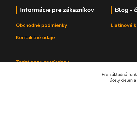
Informácie pre zákazníkov
Blog - 
Obchodné podmienky
Liatinové 
Kontaktné údaje
Zadať dopy na výrobok
Pre základnú funk
účely cieleni
2022 RB Business Slovakia, s. r. o.