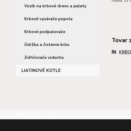
Hĺbka: 33 
Vozík na krbové drevo a pelety
Krbové vysávače popola
Krbové podpalovače
Tovar 
Údržba a čistenie krbu
KRBO
Zvlhčovače vzduchu
LIATINOVÉ KOTLE
©RB Business 2015