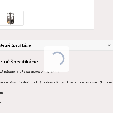
etné špecifikácie
tné špecifikácie
é náradie + kôš na drevo 21.02.738.2
je úložný priestorov: - kôš na drevo, Kuťáci, kliešte, lopatku a metličku, pre
cm
m