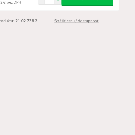
02 €
bez DPH
roduktu:
21.02.738.2
Strážiť cenu / dostupnosť