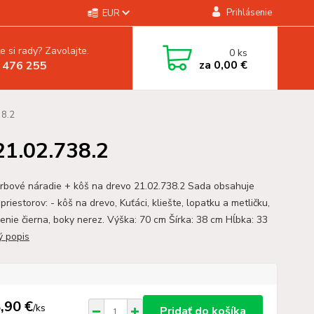
Prihlásenie
EUR
e si rady? Zavolajte.
0
ks
za
0,00 €
 476 255
38.2
21.02.738.2
rbové náradie + kôš na drevo 21.02.738.2 Sada obsahuje
priestorov: - kôš na drevo, Kuťáci, kliešte, lopatku a metličku,
enie čierna, boky nerez. Výška: 70 cm Šírka: 38 cm Hĺbka: 33
ý popis
,90 €
/
ks
Pridať do košíka