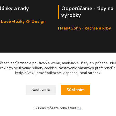
články a rady
Odporúčáme - tipy na
výrobky
krbové vložky KF Design
Haas+Sohn - kachle a krby
čnosť, spríjemnenie používania webu, analytické účely a v prípade udel
a reklamy využívame súbory cookies. Nastavenie vlastných preferencií 
kedykoľvek upraviť odkazom v spodnej časti stránok.
Súhlasím
Nastavenia
Súhlas môžete odmietnuť
tu
.