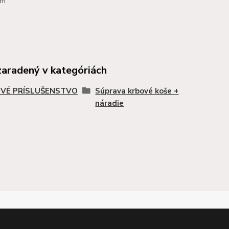
cm
zaradený v kategóriách
VÉ PRÍSLUŠENSTVO
Súprava krbové koše +
náradie