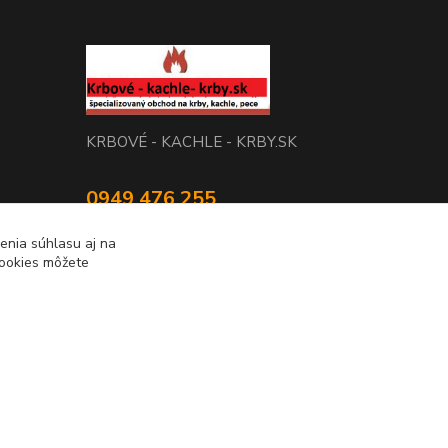
KRBOVÉ - KACHLE - KRBY.SK
0949 476 255
08:00 - 17.00
enia súhlasu aj na
cookies môžete
rbobchodsk@gmail.com