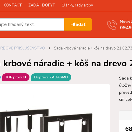
KONTAKT
ZADAŤ DOPYT
Články, rady a tipy
Neviet
Hľadať
0949
KRBOVÉ PRÍSLUŠENSTVO
Sada krbové náradie + kôš na drevo 21.02.7
 krbové náradie + kôš na drevo 
TOP produkt
Doprava ZADARMO
Sada k
úložný 
preved
cm
cel
68