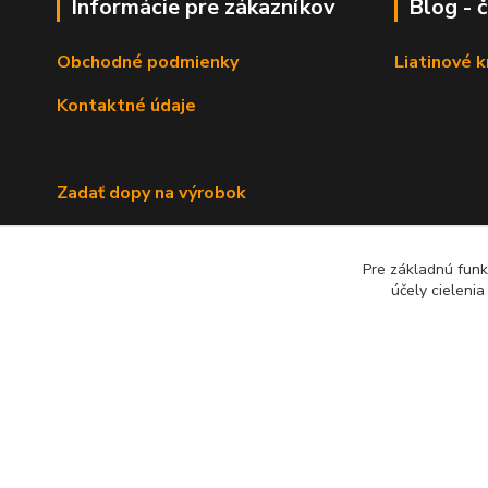
Informácie pre zákazníkov
Blog - 
Obchodné podmienky
Liatinové 
Kontaktné údaje
Zadať dopy na výrobok
Pre základnú funk
účely cieleni
2022 RB Business Slovakia, s. r. o.