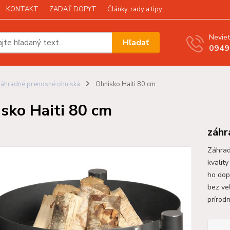
KONTAKT
ZADAŤ DOPYT
Články, rady a tipy
Neviet
Hľadať
0949
áhradné prenosné ohniská
Ohnisko Haiti 80 cm
sko Haiti 80 cm
záhr
Záhrad
kvalit
ho dopr
bez ve
prírod