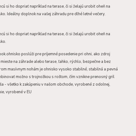
ú si ho dopriať napríklad na terase, či si želajú urobiť oheň na
ko. Ideálny doplnok na vašej záhradu pre dlhé letné večery.
ú si ho dopriať napríklad na terase, či si želajú urobiť oheň na
sko.
ok.ohnisko poslúži pre príjemné posedenie pri ohni, ako zdroj
ieste na záhrade alebo terase, ľahko, rýchlo, bezpečne a bez
 trom masívnym nohám je ohnisko vysoko stabilné, stabilná a pevná
binovať možno s trojnožkou s roštom, čím vznikne prenosný gril
ša - všetko k zakúpeniu v našom obchode, vyrobené z odolnej,
ie, vyrobené v EU