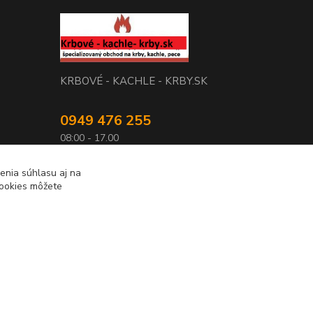
KRBOVÉ - KACHLE - KRBY.SK
0949 476 255
08:00 - 17.00
rbobchodsk@gmail.com
enia súhlasu aj na
cookies môžete