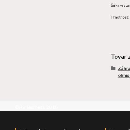
Šírka vráta
Hmotnosť: 
Tovar 
Záhr
ohnis
©RB Business 2015