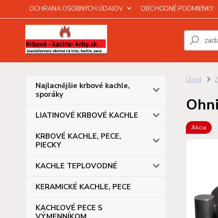
OCHRANA OSOBNÝCH ÚDAJOV
OBCHODNÉ PODMIENKY
Úvod
Z
Najlacnějšie krbové kachle,
sporáky
Ohni
LIATINOVÉ KRBOVÉ KACHLE
Akcia
KRBOVÉ KACHLE, PECE,
PIECKY
KACHLE TEPLOVODNÉ
KERAMICKÉ KACHLE, PECE
KACHĽOVÉ PECE S
VÝMENNÍKOM