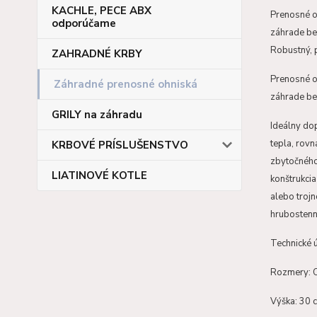
KACHLE, PECE ABX
Prenosné oh
odporúčame
záhrade bez
Robustný, 
ZAHRADNÉ KRBY
Prenosné oh
Záhradné prenosné ohniská
záhrade bez
GRILY na záhradu
Ideálny dop
tepla, rov
KRBOVÉ PRÍSLUŠENSTVO
zbytočného
LIATINOVÉ KOTLE
konštrukci
alebo troj
hrubostenn
Technické ú
Rozmery: 
Výška: 30 