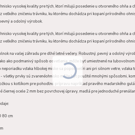
nisko vysokej kvality pre tých, ktorí milujú posedenie u otvoreného ohňa a chc
 veľkého zničeniu trávniku, ku ktorému dochádza pri kopaní prírodného ohnis
pevný a odolný výrobok.
nisko vysokej kvality pre tých, ktorí milujú posedenie u otvoreného ohňa a chc
 veľkého zničeniu trávniku, ku ktorému dochádza pri kopaní prírodného ohni
lnok na vašej záhradu pre dlhé letné večery. Robustný, pevný a odolný výrob
nako ako podmanivý spôsob osvetlenia, môže byť umiestnené na ľubovoľnom m
 neporiadku vďaka hlbokej miske sa popol nešíri ani pri silnom vetre, vďaka
a - všetky prvky sú zvarenéohnisko môže byť použité mnohými spôsobmi, kom
nožkou s kotlíkom pre pohodlnú prípravu napríklad pravého maďarského gulá
é čiernej ocele 2 mm bez povrchovej úpravy, madlá pre jednoduché prenášan
daje:
O 80 cm
cm