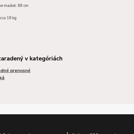
ne madiel: 88 cm
cca 18 kg
zaradený v kategóriách
adné prenosné
ká