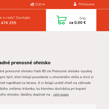
Prihlásenie
EUR
e si rady? Zavolajte.
0
ks
za
0,00 €
 476 255
adné prenosné ohnisko
né prenosné ohnisko Haiti 80 cm Prenosné ohnisko vysokej
y pre tých, ktorí milujú posedenie u otvoreného ohňa a chcú si
iať napríklad na terase, či si želajú urobiť oheň na záhrade
ľkého zničeniu trávniku, ku ktorému dochádza pri kopaní
ného ohnisko. Ideálny doplnok na...
celý popis