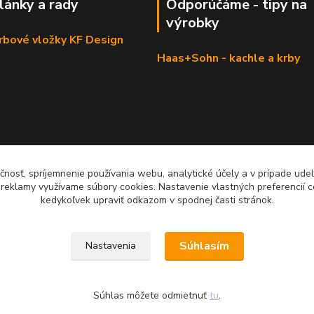
články a rady
Odporúčáme - tipy na
výrobky
krbové vložky KF Design
Haas+Sohn - kachle a krby
čnosť, spríjemnenie používania webu, analytické účely a v prípade udel
a reklamy využívame súbory cookies. Nastavenie vlastných preferencií 
kedykoľvek upraviť odkazom v spodnej časti stránok.
Súhlasím
Nastavenia
Súhlas môžete odmietnuť
tu
.