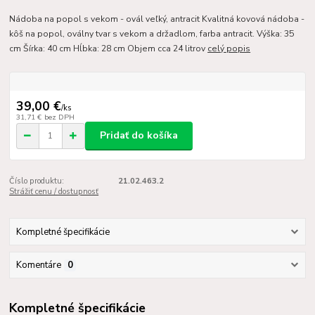
Nádoba na popol s vekom - ovál veľký, antracit Kvalitná kovová nádoba -
kôš na popol, oválny tvar s vekom a držadlom, farba antracit. Výška: 35
cm Šírka: 40 cm Hĺbka: 28 cm Objem cca 24 litrov
celý popis
39,00 €
/
ks
31,71 €
bez DPH
Pridať do košíka
Číslo produktu:
21.02.463.2
Strážiť cenu / dostupnosť
Kompletné špecifikácie
Komentáre
0
Kompletné špecifikácie