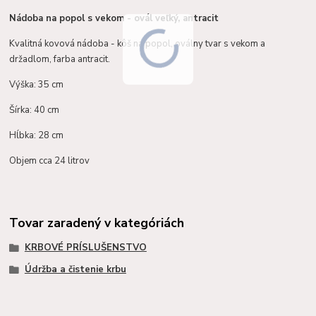
Nádoba na popol s vekom - ovál veľký, antracit
Kvalitná kovová nádoba - kôš na popol, oválny tvar s vekom a
držadlom, farba antracit.
Výška: 35 cm
Šírka: 40 cm
Hĺbka: 28 cm
Objem cca 24 litrov
Tovar zaradený v kategóriách
KRBOVÉ PRÍSLUŠENSTVO
Údržba a čistenie krbu