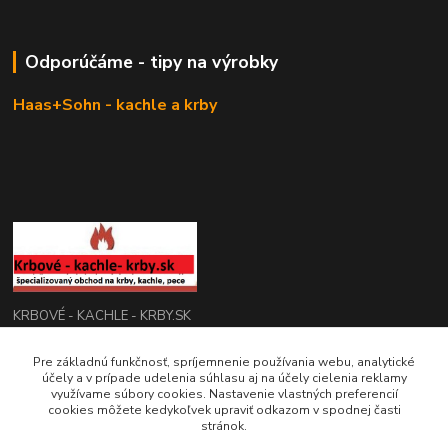
Odporúčáme - tipy na výrobky
Haas+Sohn - kachle a krby
KRBOVÉ - KACHLE - KRBY.SK
0949 476 255
Pre základnú funkčnosť, spríjemnenie používania webu, analytické
účely a v prípade udelenia súhlasu aj na účely cielenia reklamy
08:00 - 17.00
využívame súbory cookies. Nastavenie vlastných preferencií
cookies môžete kedykoľvek upraviť odkazom v spodnej časti
rbobchodsk@gmail.com
stránok.