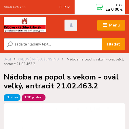
0
ks
EUR
0949 476 255
za
0,00 €
Menu
Hľadať
Úvod
KRBOVÉ PRÍSLUŠENSTVO
Nádoba na popol s vekom - ovál veľký,
antracit 21.02.463.2
Nádoba na popol s vekom - ovál
veľký, antracit 21.02.463.2
Novinka
TOP produkt