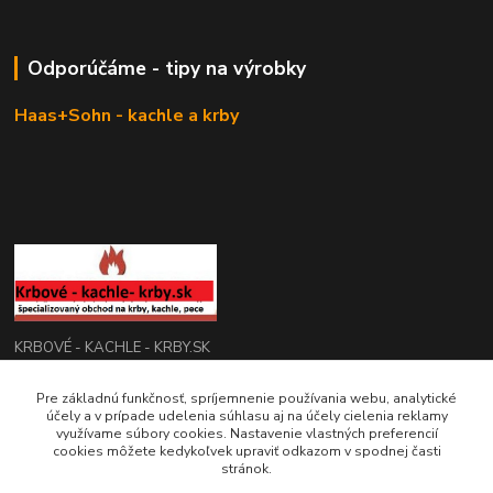
Odporúčáme - tipy na výrobky
Haas+Sohn - kachle a krby
KRBOVÉ - KACHLE - KRBY.SK
0949 476 255
Pre základnú funkčnosť, spríjemnenie používania webu, analytické
účely a v prípade udelenia súhlasu aj na účely cielenia reklamy
08:00 - 17.00
využívame súbory cookies. Nastavenie vlastných preferencií
cookies môžete kedykoľvek upraviť odkazom v spodnej časti
rbobchodsk@gmail.com
stránok.