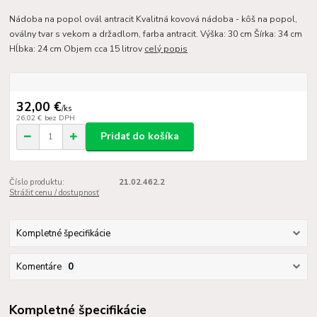
Nádoba na popol ovál antracit Kvalitná kovová nádoba - kôš na popol,
oválny tvar s vekom a držadlom, farba antracit. Výška: 30 cm Šírka: 34 cm
Hĺbka: 24 cm Objem cca 15 litrov
celý popis
32,00 €
/
ks
26,02 €
bez DPH
Pridať do košíka
Číslo produktu:
21.02.462.2
Strážiť cenu / dostupnosť
Kompletné špecifikácie
Komentáre
0
Kompletné špecifikácie