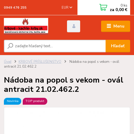
0
ks
EUR
0949 476 255
za
0,00 €
Menu
Hľadať
Úvod
KRBOVÉ PRÍSLUŠENSTVO
Nádoba na popol s vekom - ovál
antracit 21.02.462.2
Nádoba na popol s vekom - ovál
antracit 21.02.462.2
Novinka
TOP produkt