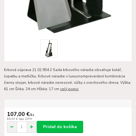
Krbová súprava 21.02.954.2 Sada krbového náradia obsahuje kutáč,
lopatku a metličku. Krbové náradie v luxusnomprevedení kombinácia
čierny stojan, krbové náradie nerezové, rúčky z orechového dreva. Výška:
61 cm Šírka: 24 cm Hĺbka: 17 cm
celý popis
107,00 €
/
ks
86,99 €
bez DPH
Pridať do košíka