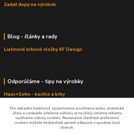
Zadať dopy na výrobok
Blog - články a rady
Liatinové krbové vložky KF Design
Odporúčáme - tipy na výrobky
Haas+Sohn - kachle a krby
Pre základnú funkčnosť, spríjemnenie používania webu, analytické
účely a v prípade udelenia súhlasu aj na účely cielenia reklamy
využívame súbory cookies. Nastavenie vlastných preferencií
cookies môžete kedykoľvek upraviť odkazom v spodnej časti
stránok.