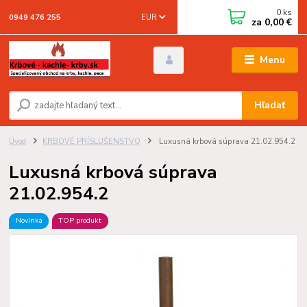
0
ks
EUR
0949 476 255
za
0,00 €
Menu
Hľadať
Úvod
KRBOVÉ PRÍSLUŠENSTVO
Luxusná krbová súprava 21.02.954.2
Luxusná krbová súprava
21.02.954.2
Novinka
TOP produkt