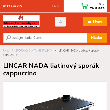
0
ks
EUR
0949 476 255
za
0,00 €
Menu
Hľadať
Úvod
SPORÁKY NA TUHÉ PALIVO
LINCAR NADA liatinový sporák
cappuccino
LINCAR NADA liatinový sporák
cappuccino