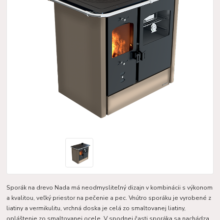
Sporák na drevo Nada má neodmysliteľný dizajn v kombinácii s výkonom
a kvalitou, veľký priestor na pečenie a pec. Vnútro sporáku je vyrobené z
liatiny a vermikulitu, vrchná doska je celá zo smaltovanej liatiny,
opláštenie zo smaltovanej ocele. V spodnej časti sporáka sa nachádza