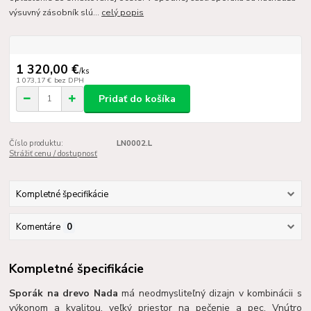
výsuvný zásobník slú...
celý popis
1 320,00 €
/
ks
1 073,17 €
bez DPH
Pridať do košíka
Číslo produktu:
LN0002.L
Strážiť cenu / dostupnosť
Kompletné špecifikácie
Komentáre
0
Kompletné špecifikácie
Sporák na drevo Nada
má neodmysliteľný dizajn v kombinácii s
výkonom a kvalitou, veľký priestor na pečenie a pec. Vnútro