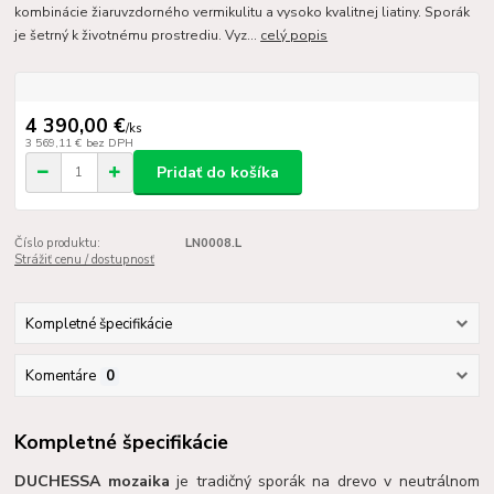
kombinácie žiaruvzdorného vermikulitu a vysoko kvalitnej liatiny. Sporák
je šetrný k životnému prostrediu. Vyz...
celý popis
4 390,00 €
/
ks
3 569,11 €
bez DPH
Pridať do košíka
Číslo produktu:
LN0008.L
Strážiť cenu / dostupnosť
Kompletné špecifikácie
Komentáre
0
Kompletné špecifikácie
DUCHESSA
mozaika
je tradičný sporák na drevo v neutrálnom