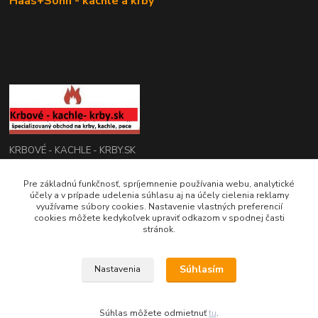
Haas+Sohn - kachle a krby
KRBOVÉ - KACHLE - KRBY.SK
0949 476 255
Pre základnú funkčnosť, spríjemnenie používania webu, analytické
účely a v prípade udelenia súhlasu aj na účely cielenia reklamy
08:00 - 17.00
využívame súbory cookies. Nastavenie vlastných preferencií
cookies môžete kedykoľvek upraviť odkazom v spodnej časti
rbobchodsk@gmail.com
stránok.
Súhlasím
Nastavenia
2022 RB Business Slovakia, s. r. o.
Súhlas môžete odmietnuť
tu
.