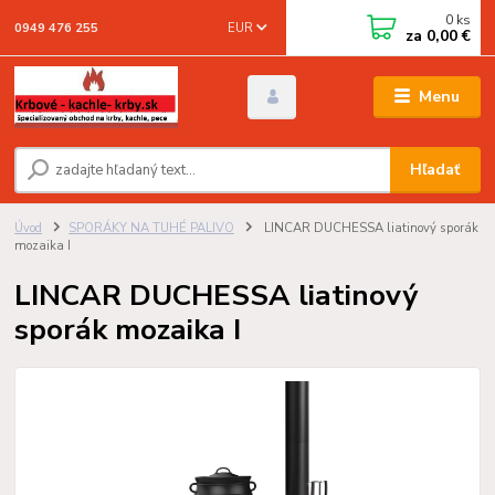
0
ks
EUR
0949 476 255
za
0,00 €
Menu
Hľadať
Úvod
SPORÁKY NA TUHÉ PALIVO
LINCAR DUCHESSA liatinový sporák
mozaika I
LINCAR DUCHESSA liatinový
sporák mozaika I