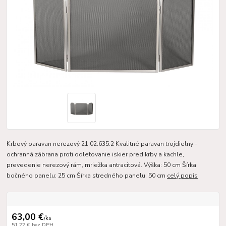
Krbový paravan nerezový 21.02.635.2 Kvalitné paravan trojdielny -
ochranná zábrana proti odletovanie iskier pred krby a kachle,
prevedenie nerezový rám, mriežka antracitová. Výška: 50 cm Šírka
bočného panelu: 25 cm Šírka stredného panelu: 50 cm
celý popis
63,00 €
/
ks
51,22 €
bez DPH