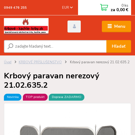
0
ks
EUR
0949 476 255
za
0,00 €
Menu
Hľadať
Úvod
KRBOVÉ PRÍSLUŠENSTVO
Krbový paravan nerezový 21.02.635.2
Krbový paravan nerezový
21.02.635.2
Novinka
TOP produkt
Doprava ZADARMO