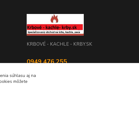
KRBOVÉ - KACHLE - KRBY.SK
0949 476 255
08:00 - 17.00
enia súhlasu aj na
cookies môžete
rbobchodsk@gmail.com