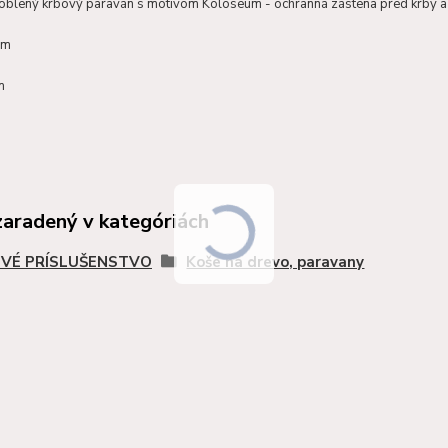
aoblený krbový paraván s motívom Koloseum - ochranná zástena pred krby a k
cm
m
zaradený v kategóriách
VÉ PRÍSLUŠENSTVO
Koše na drevo, paravany