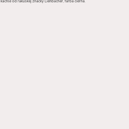
achle od rakúskej značky Lienbacher, farba čierna.