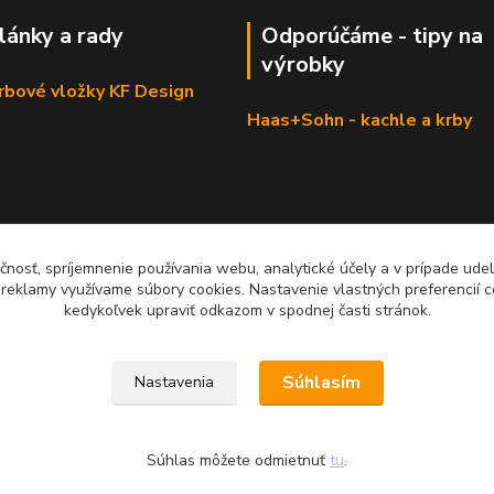
články a rady
Odporúčáme - tipy na
výrobky
krbové vložky KF Design
Haas+Sohn - kachle a krby
čnosť, spríjemnenie používania webu, analytické účely a v prípade udel
a reklamy využívame súbory cookies. Nastavenie vlastných preferencií 
kedykoľvek upraviť odkazom v spodnej časti stránok.
Súhlasím
Nastavenia
Súhlas môžete odmietnuť
tu
.