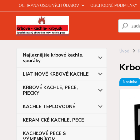
OCHRANA OSOBNÝCH ÚDAJOV
OBCHODNÉ PODMIENKY
Úvod
Najlacnějšie krbové kachle,
sporáky
Krbo
LIATINOVÉ KRBOVÉ KACHLE
Novinka
KRBOVÉ KACHLE, PECE,
PIECKY
KACHLE TEPLOVODNÉ
KERAMICKÉ KACHLE, PECE
KACHĽOVÉ PECE S
VÝMENNÍKOM