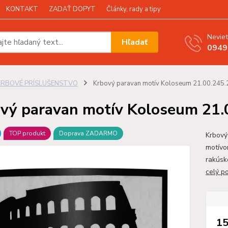
KONTAKT
ZADAŤ DOPYT
Články, rady a tipy
Neviet
Hľadať
0949
KRBOVÉ PRÍSLUŠENSTVO
Krbový paravan motív Koloseum 21.00.245.
vý paravan motív Koloseum 21.
TOP produkt
Doprava ZADARMO
Krbový
motívo
rakúsk
celý p
15