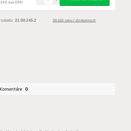
,19 €
bez DPH
roduktu:
21.00.245.2
Strážiť cenu / dostupnosť
Komentáre
0