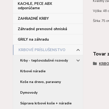
Kvalitný z
KACHLE, PECE ABX
odporúčame
Výška: 48 
ZAHRADNÉ KRBY
Šírka: 75 c
Záhradné prenosné ohniská
GRILY na záhradu
KRBOVÉ PRÍSLUŠENSTVO
Tovar 
Krby - teplovzdušné rozvody
KRBO
Krbové náradie
Koše na drevo, paravany
Dymovody
Súprava krbové koše + náradie