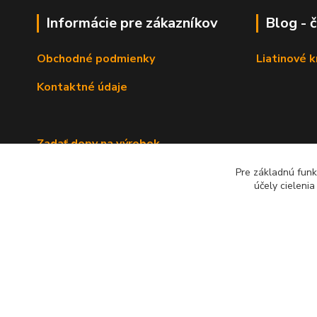
Informácie pre zákazníkov
Blog - 
Obchodné podmienky
Liatinové 
Kontaktné údaje
Zadať dopy na výrobok
Pre základnú funk
účely cieleni
2022 RB Business Slovakia, s. r. o.