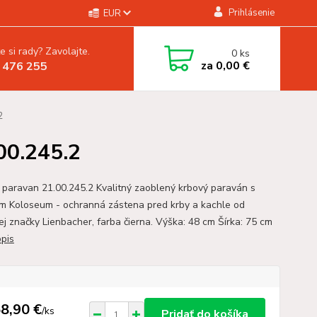
Prihlásenie
EUR
e si rady? Zavolajte.
0
ks
za
0,00 €
 476 255
2
00.245.2
 paravan 21.00.245.2 Kvalitný zaoblený krbový paraván s
m Koloseum - ochranná zástena pred krby a kachle od
ej značky Lienbacher, farba čierna. Výška: 48 cm Šírka: 75 cm
opis
8,90 €
/
ks
Pridať do košíka