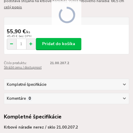
podstava stojana na krbové náradie). Výška krbového náradia: 66,5 cm
celý popis
55,90 €
/
ks
45,45 €
bez DPH
Pridať do košíka
Číslo produktu:
21.00.207.2
Strážiť cenu / dostupnosť
Kompletné špecifikácie
Komentáre
0
Kompletné špecifikácie
Krbové náradie nerez / sklo 21.00.207.2