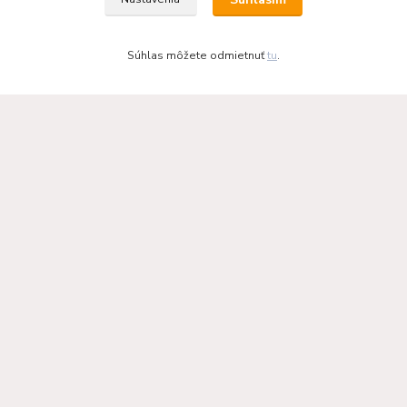
Súhlas môžete odmietnuť
tu
.
KRBOVÉ - KACHLE - KRBY.SK
0949 476 255
08:00 - 17.00
rbobchodsk@gmail.com
2022 RB Business Slovakia, s. r. o.