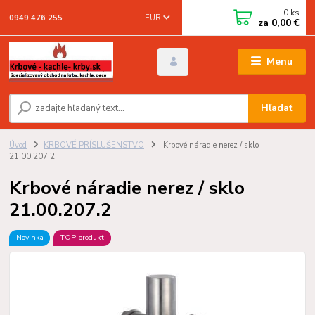
0
ks
EUR
0949 476 255
za
0,00 €
Menu
Hľadať
Úvod
KRBOVÉ PRÍSLUŠENSTVO
Krbové náradie nerez / sklo
21.00.207.2
Krbové náradie nerez / sklo
21.00.207.2
Novinka
TOP produkt