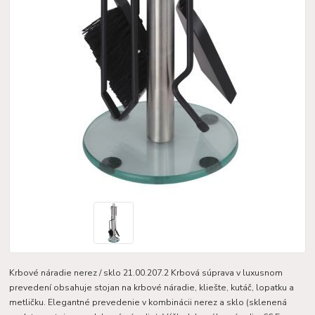
Krbové náradie nerez / sklo 21.00.207.2 Krbová súprava v luxusnom
prevedení obsahuje stojan na krbové náradie, kliešte, kutáč, lopatku a
metličku. Elegantné prevedenie v kombinácii nerez a sklo (sklenená