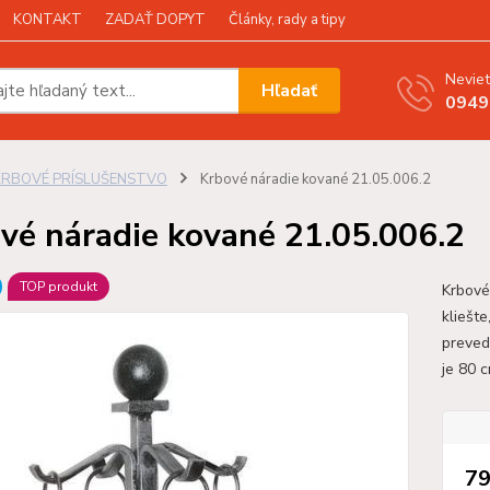
KONTAKT
ZADAŤ DOPYT
Články, rady a tipy
Neviet
Hľadať
0949
KRBOVÉ PRÍSLUŠENSTVO
Krbové náradie kované 21.05.006.2
vé náradie kované 21.05.006.2
TOP produkt
Krbové
kliešt
preved
je 80 
79