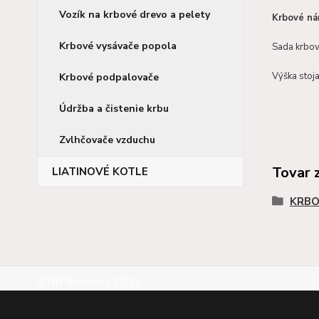
Vozík na krbové drevo a pelety
Krbové ná
Krbové vysávače popola
Sada krbové
Výška stoja
Krbové podpalovače
Údržba a čistenie krbu
Zvlhčovače vzduchu
Tovar 
LIATINOVÉ KOTLE
KRBO
©RB Business 2015