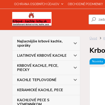
OCHRANA OSOBNÝCH ÚDAJOV
OBCHODNÉ PODMIENKY
Úvod
Najlacnějšie krbové kachle,
sporáky
Krbo
LIATINOVÉ KRBOVÉ KACHLE
Novinka
KRBOVÉ KACHLE, PECE,
PIECKY
KACHLE TEPLOVODNÉ
KERAMICKÉ KACHLE, PECE
KACHĽOVÉ PECE S
VÝMENNÍKOM