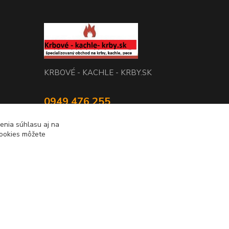
KRBOVÉ - KACHLE - KRBY.SK
0949 476 255
08:00 - 17.00
enia súhlasu aj na
cookies môžete
rbobchodsk@gmail.com