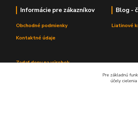
Informácie pre zákazníkov
Blog - 
Obchodné podmienky
Liatinové 
Kontaktné údaje
Zadať dopy na výrobok
Pre základnú funk
účely cieleni
2022 RB Business Slovakia, s. r. o.