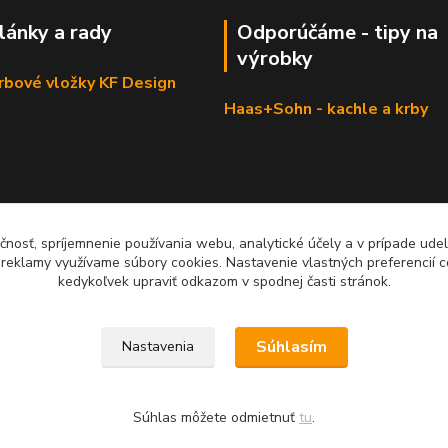
články a rady
Odporúčáme - tipy na
výrobky
krbové vložky KF Design
Haas+Sohn - kachle a krby
čnosť, spríjemnenie používania webu, analytické účely a v prípade udel
a reklamy využívame súbory cookies. Nastavenie vlastných preferencií 
kedykoľvek upraviť odkazom v spodnej časti stránok.
Súhlasím
Nastavenia
Súhlas môžete odmietnuť
tu
.