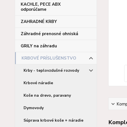
KACHLE, PECE ABX
odporúčame
ZAHRADNÉ KRBY
Záhradné prenosné ohniská
GRILY na záhradu
KRBOVÉ PRÍSLUŠENSTVO
Krby - teplovzdušné rozvody
Krbové náradie
Koše na drevo, paravany
Kompl
Dymovody
Súprava krbové koše + náradie
Komple