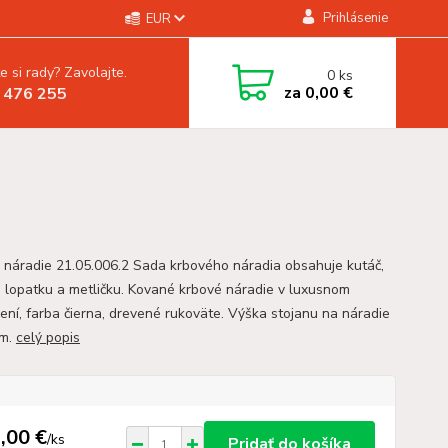
Prihlásenie
EUR
e si rady? Zavolajte.
0
ks
za
0,00 €
 476 255
 náradie 21.05.006.2 Sada krbového náradia obsahuje kutáč,
e, lopatku a metličku. Kované krbové náradie v luxusnom
ení, farba čierna, drevené rukoväte. Výška stojanu na náradie
cm.
celý popis
,00 €
/
ks
Pridať do košíka