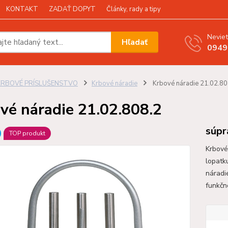
KONTAKT
ZADAŤ DOPYT
Články, rady a tipy
Neviet
Hľadať
0949
KRBOVÉ PRÍSLUŠENSTVO
Krbové náradie
Krbové náradie 21.02.80
vé náradie 21.02.808.2
súpr
TOP produkt
Krbové
lopatku
náradi
funkčn