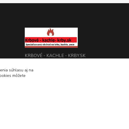
KRBOVÉ - KACHLE - KRBY.SK
enia súhlasu aj na
0949 476 255
cookies môžete
08:00 - 17.00
rbobchodsk@gmail.com