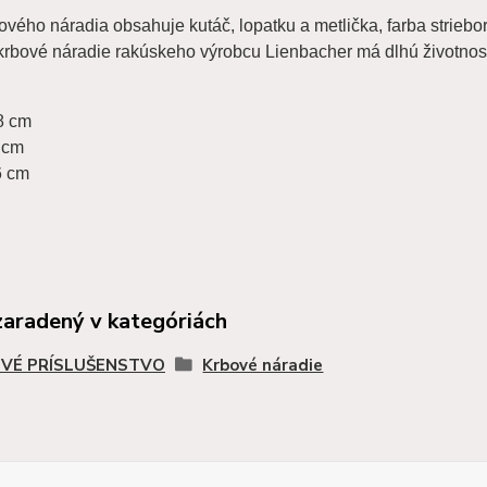
vého náradia obsahuje kutáč, lopatku a metlička, farba striebo
 krbové náradie rakúskeho výrobcu Lienbacher má dlhú životnos
8 cm
 cm
6 cm
zaradený v kategóriách
VÉ PRÍSLUŠENSTVO
Krbové náradie