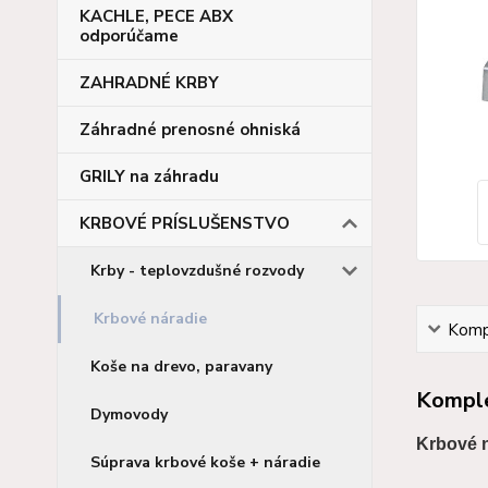
KACHLE, PECE ABX
odporúčame
ZAHRADNÉ KRBY
Záhradné prenosné ohniská
GRILY na záhradu
KRBOVÉ PRÍSLUŠENSTVO
Krby - teplovzdušné rozvody
Krbové náradie
Kompl
Koše na drevo, paravany
Komple
Dymovody
Krbové n
Súprava krbové koše + náradie