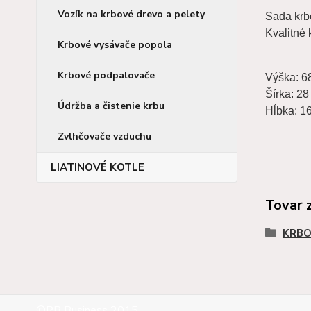
Vozík na krbové drevo a pelety
Sada krbo
Kvalitné
Krbové vysávače popola
Krbové podpalovače
Výška: 6
Šírka: 28
Údržba a čistenie krbu
Hĺbka: 1
Zvlhčovače vzduchu
LIATINOVÉ KOTLE
Tovar 
KRBO
©RB Business 2015