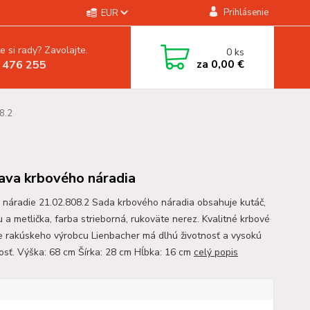
Prihlásenie
EUR
e si rady? Zavolajte.
0
ks
za
0,00 €
 476 255
8.2
ava krbového náradia
 náradie 21.02.808.2 Sada krbového náradia obsahuje kutáč,
 a metlička, farba strieborná, rukoväte nerez. Kvalitné krbové
e rakúskeho výrobcu Lienbacher má dlhú životnosť a vysokú
osť. Výška: 68 cm Šírka: 28 cm Hĺbka: 16 cm
celý popis