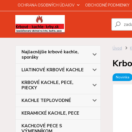
OCHRANA OSOBNÝCH ÚDAJOV
OBCHODNÉ PODMIENKY
Úvod
Najlacnějšie krbové kachle,
sporáky
Krbo
LIATINOVÉ KRBOVÉ KACHLE
Novinka
KRBOVÉ KACHLE, PECE,
PIECKY
KACHLE TEPLOVODNÉ
KERAMICKÉ KACHLE, PECE
KACHĽOVÉ PECE S
VÝMENNÍKOM