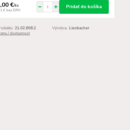
,00 €
/
ks
Pridať do košíka
71 €
bez DPH
roduktu:
21.02.808.2
Výrobca:
Lienbacher
 cenu / dostupnosť