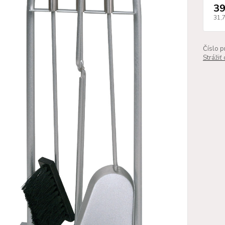
39
31,
Číslo p
Strážiť