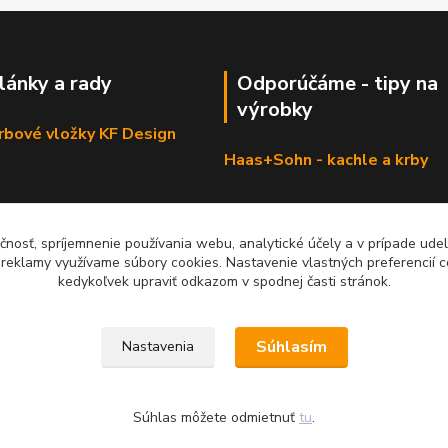
články a rady
Odporúčáme - tipy na
výrobky
krbové vložky KF Design
Haas+Sohn - kachle a krby
čnosť, spríjemnenie používania webu, analytické účely a v prípade udel
a reklamy využívame súbory cookies. Nastavenie vlastných preferencií 
kedykoľvek upraviť odkazom v spodnej časti stránok.
Súhlasím
Nastavenia
Súhlas môžete odmietnuť
tu
.