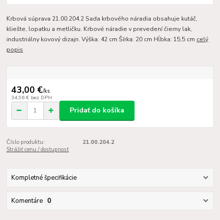
Krbová súprava 21.00.204.2 Sada krbového náradia obsahuje kutáč,
kliešte, lopatku a metličku. Krbové náradie v prevedení čierny lak,
industriálny kovový dizajn. Výška: 42 cm Šírka: 20 cm Hĺbka: 15,5 cm
celý
popis
43,00 €
/
ks
34,96 €
bez DPH
Pridať do košíka
Číslo produktu:
21.00.204.2
Strážiť cenu / dostupnosť
Kompletné špecifikácie
Komentáre
0