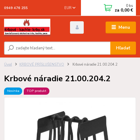
0
ks
EUR
0949 476 255
za
0,00 €
Menu
Hľadať
Úvod
KRBOVÉ PRÍSLUŠENSTVO
Krbové náradie 21.00.204.2
Krbové náradie 21.00.204.2
Novinka
TOP produkt