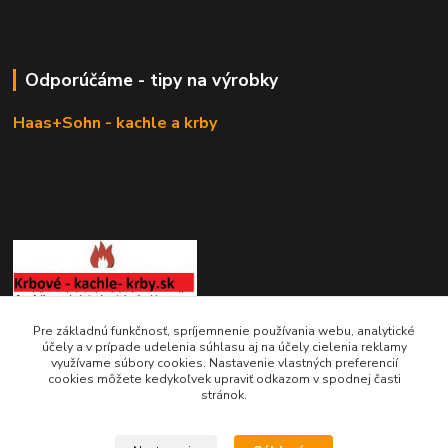
Odporúčáme - tipy na výrobky
Haas+Sohn - kachle a krby
Pre základnú funkčnosť, spríjemnenie používania webu, analytické
KRBOVÉ - KACHLE - KRBY.SK
účely a v prípade udelenia súhlasu aj na účely cielenia reklamy
využívame súbory cookies. Nastavenie vlastných preferencií
cookies môžete kedykoľvek upraviť odkazom v spodnej časti
0949 476 255
stránok.
08:00 - 17.00
rbobchodsk@gmail.com