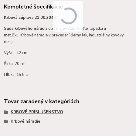
Kompletné špecifikácie
Krbová súprava 21.00.204.2
Sada krbového náradia
obsahuje kutáč, kliešte, lopatku a
metličku. Krbové náradie v prevedení čierny lak, industriálny kovový
dizajn.
Výška: 42 cm
Šírka: 20 cm
Hĺbka: 15,5 cm
Tovar zaradený v kategóriách
KRBOVÉ PRÍSLUŠENSTVO
Krbové náradie