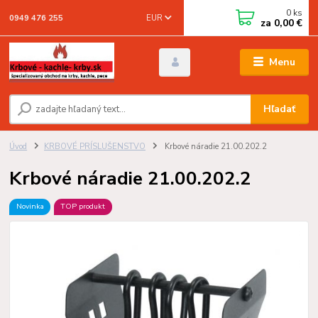
0
ks
EUR
0949 476 255
za
0,00 €
Menu
Hľadať
Úvod
KRBOVÉ PRÍSLUŠENSTVO
Krbové náradie 21.00.202.2
Krbové náradie 21.00.202.2
Novinka
TOP produkt