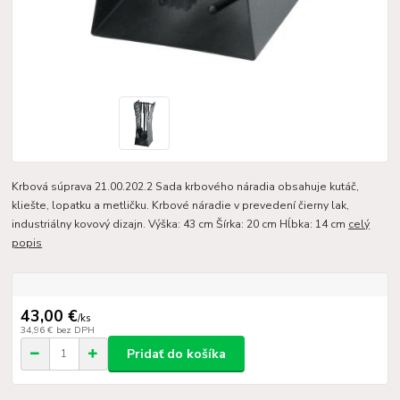
Krbová súprava 21.00.202.2 Sada krbového náradia obsahuje kutáč,
kliešte, lopatku a metličku. Krbové náradie v prevedení čierny lak,
industriálny kovový dizajn. Výška: 43 cm Šírka: 20 cm Hĺbka: 14 cm
celý
popis
43,00 €
/
ks
34,96 €
bez DPH
Pridať do košíka