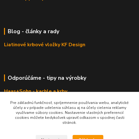
Blog - články a rady
Liatinové krbové vložky KF Design
Odporúčáme - tipy na výrobky
Haas+Sohn - kachle a krby
Pre základnú funkčnosť, spríjemnenie používania webu, analytické
účely a v prípade udelenia súhlasu aj na účely cielenia reklamy
využívame súbory cookies. Nastavenie vlastných preferencií
cookies môžete kedykoľvek upraviť odkazom v spodnej časti
stránok.