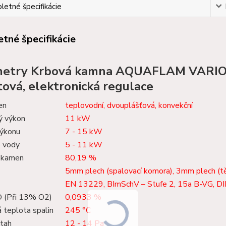
etné špecifikácie
tné špecifikácie
metry Krbová kamna AQUAFLAM VARIO
ová, elektronická regulace
en
teplovodní, dvouplášťová, konvekční
ý výkon
11 kW
ýkonu
7 - 15 kW
 vody
5 - 11 kW
 kamen
80,19 %
5mm plech (spalovací komora), 3mm plech (t
EN 13229, BImSchV – Stufe 2, 15a B-VG, DI
 (Při 13% O2)
0,0933 %
 teplota spalin
245 °C
 tah
12 - 14 Pa