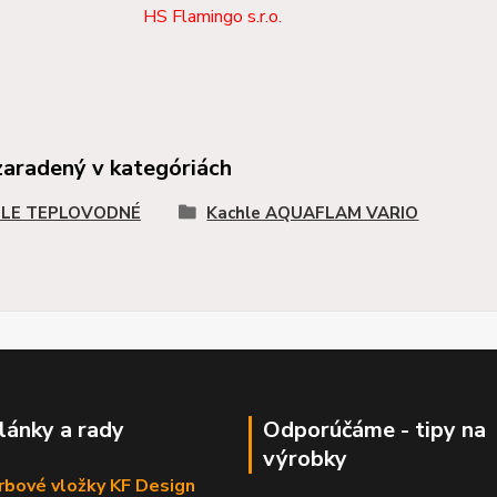
HS Flamingo s.r.o.
zaradený v kategóriách
LE TEPLOVODNÉ
Kachle AQUAFLAM VARIO
články a rady
Odporúčáme - tipy na
výrobky
krbové vložky KF Design