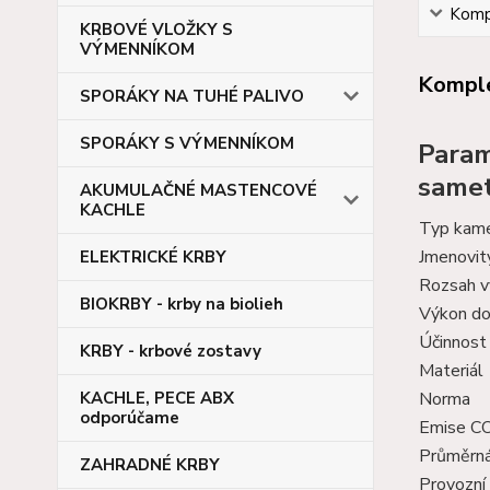
Kompl
KRBOVÉ VLOŽKY S
VÝMENNÍKOM
Komple
SPORÁKY NA TUHÉ PALIVO
SPORÁKY S VÝMENNÍKOM
Para
samet
AKUMULAČNÉ MASTENCOVÉ
KACHLE
Typ kam
Jmenovit
ELEKTRICKÉ KRBY
Rozsah v
BIOKRBY - krby na biolieh
Výkon do
Účinnost
KRBY - krbové zostavy
Materiál
Norma
KACHLE, PECE ABX
odporúčame
Emise CO
Průměrná
ZAHRADNÉ KRBY
Provozní