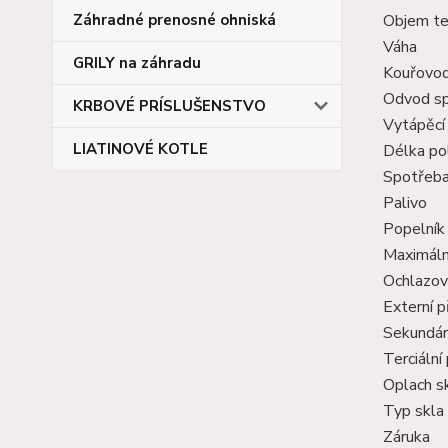
Objem te
Záhradné prenosné ohniská
Váha
GRILY na záhradu
Kouřovo
Odvod sp
KRBOVÉ PRÍSLUŠENSTVO
Vytápěcí
LIATINOVÉ KOTLE
Délka po
Spotřeba
Palivo
Popelník
Maximální
Ochlazov
Externí p
Sekundár
Terciální
Oplach s
Typ skla
Záruka