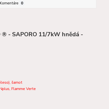
Komentáre
0
 ® - SAPORO 11/7kW hnědá -
ěleso), šamot
Nplus, Flamme Verte