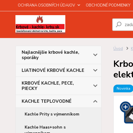
OCHRANA OSOBNÝCH ÚDAJOV
OBCHODNÉ PODMIENKY
Úvod
Najlacnějšie krbové kachle,
sporáky
Krbo
LIATINOVÉ KRBOVÉ KACHLE
elek
KRBOVÉ KACHLE, PECE,
PIECKY
Novinka
KACHLE TEPLOVODNÉ
Kachle Prity s výmenníkom
Kachle Haas+sohn s