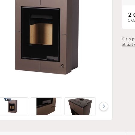
2 
1 6
Číslo p
Strážiť