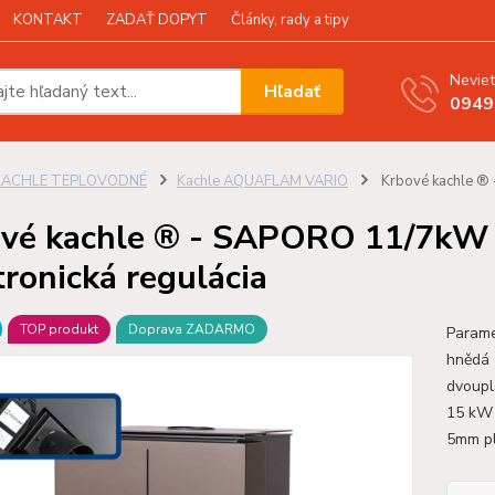
KONTAKT
ZADAŤ DOPYT
Články, rady a tipy
Neviet
Hľadať
0949
KACHLE TEPLOVODNÉ
Kachle AQUAFLAM VARIO
Krbové kachle ® 
vé kachle ® - SAPORO 11/7kW 
tronická regulácia
TOP produkt
Doprava ZADARMO
Param
hnědá 
dvoupl
15 kW 
5mm pl