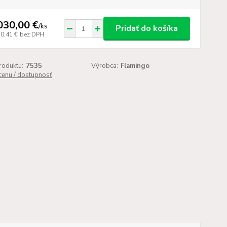
030,00 €
/
ks
Pridať do košíka
50,41 €
bez DPH
roduktu:
7535
Výrobca:
Flamingo
 cenu / dostupnosť