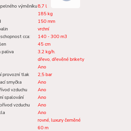
pelného výměníku
8,7 l
185 kg
d
150 mm
alin
vrchní
 schopnost cca:
140 - 300 m3
len
45 cm
 paliva
3,2 kg/h.
dřevo, dřevěné brikety
Ano
 provozní tlak
2,5 bar
ací smyčka
Ano
řívod vzduchu
Ano
ní spalování
Ano
 přívod vzduchu
Ano
kla
Ano
rovné, luxury černěné
60 m