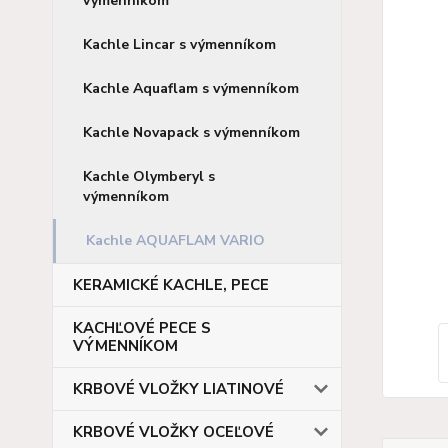
výmenníkom
Kachle Lincar s výmenníkom
Kachle Aquaflam s výmenníkom
Kachle Novapack s výmenníkom
Kachle Olymberyl s
výmenníkom
Kachle AQUAFLAM VARIO
KERAMICKÉ KACHLE, PECE
KACHĽOVÉ PECE S
VÝMENNÍKOM
KRBOVÉ VLOŽKY LIATINOVÉ
KRBOVÉ VLOŽKY OCEĽOVÉ