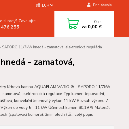
Prihlásenie
EUR
e si rady? Zavolajte.
0
ks
za
0,00 €
 476 255
- SAPORO 11/7kW hnedá - zamatová, elektronická regulácia
hnedá - zamatová,
etry Krbová kamna AQUAFLAM VARIO ® - SAPORO 11/7kW
- sametová, elektronická regulace Typ kamen teplovodní,
ášťová, konvekční Jmenovitý výkon 11 kW Rozsah výkonu 7 -
Výkon do vody 5 - 11 kW Účinnost kamen 80,19 % Materiál
ech (spalovací komora), 3mm plech (tě...
celý popis